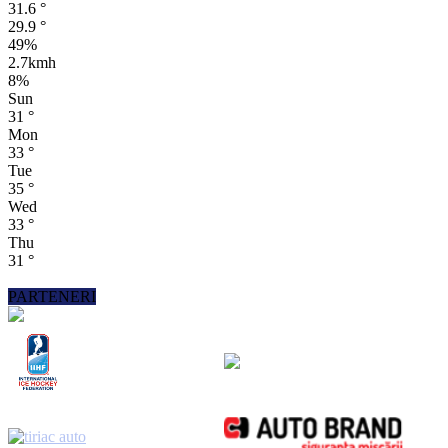
31.6
°
29.9
°
49%
2.7kmh
8%
Sun
31
°
Mon
33
°
Tue
35
°
Wed
33
°
Thu
31
°
PARTENERI