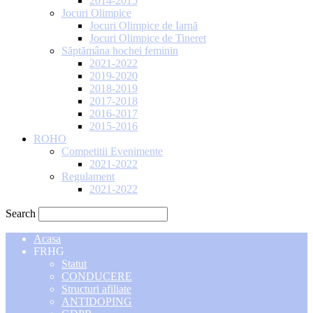
2014-2015
Jocuri Olimpice
Jocuri Olimpice de Iarnă
Jocuri Olimpice de Tineret
Săptămâna hochei feminin
2021-2022
2019-2020
2018-2019
2017-2018
2016-2017
2015-2016
ROHO
Competitii Evenimente
2021-2022
Regulament
2021-2022
Search
Acasa
FRHG
Statut
CONDUCERE
Structuri afiliate
ANTIDOPING