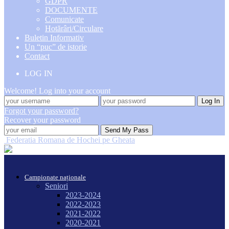
GDPR
DOCUMENTE
Comunicate
Hotărâri/Circulare
Buletin Informativ
Un “puc” de istorie
Contact
LOG IN
Welcome! Log into your account
Forgot your password?
Recover your password
Federatia Romana de Hochei pe Gheata
Campionate naționale
Seniori
2023-2024
2022-2023
2021-2022
2020-2021