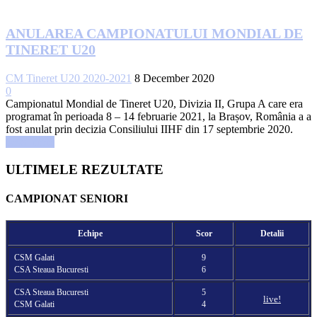
ANULAREA CAMPIONATULUI MONDIAL DE
TINERET U20
CM Tineret U20 2020-2021
8 December 2020
0
Campionatul Mondial de Tineret U20, Divizia II, Grupa A care era
programat în perioada 8 – 14 februarie 2021, la Brașov, România a a
fost anulat prin decizia Consiliului IIHF din 17 septembrie 2020.
Read more
ULTIMELE REZULTATE
CAMPIONAT SENIORI
Echipe
Scor
Detalii
CSM Galati
9
CSA Steaua Bucuresti
6
CSA Steaua Bucuresti
5
live!
CSM Galati
4