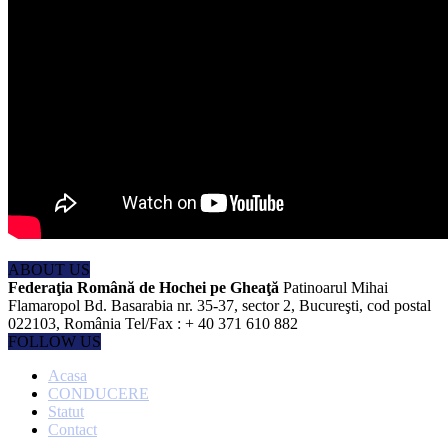
ABOUT US
Federaţia Română de Hochei pe Gheaţă
Patinoarul Mihai
Flamaropol Bd. Basarabia nr. 35-37, sector 2, Bucureşti, cod postal
022103, România Tel/Fax : + 40 371 610 882
FOLLOW US
Acasa
CONDUCERE
Statut
Contact