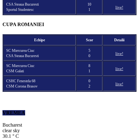
CSA Steaua Bucuresti
10
live!
Sportul Studentesc
1
CUPA ROMANIEI
Echipe
Scor
Detalii
SC Miercurea Ciuc
5
live!
CSA Steaua Bucuresti
0
SC Miercurea Ciuc
8
live!
CSM Galati
1
CSHC Fenestela 68
0
live!
CSM Corona Brasov
2
VREMEA
Bucharest
clear sky
30.1
°
C