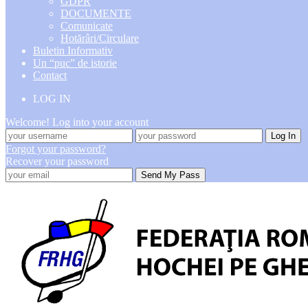
GDPR
DOCUMENTE
Comunicate
Hotărâri/Circulare
Buletin Informativ
Un “puc” de istorie
Contact
LOG IN
Welcome! Log into your account
Forgot your password?
Recover your password