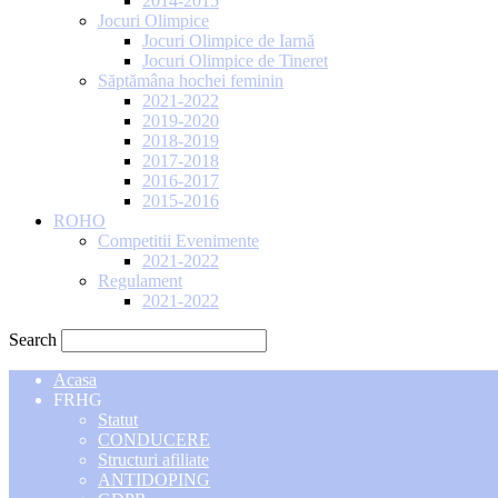
2014-2015
Jocuri Olimpice
Jocuri Olimpice de Iarnă
Jocuri Olimpice de Tineret
Săptămâna hochei feminin
2021-2022
2019-2020
2018-2019
2017-2018
2016-2017
2015-2016
ROHO
Competitii Evenimente
2021-2022
Regulament
2021-2022
Search
Acasa
FRHG
Statut
CONDUCERE
Structuri afiliate
ANTIDOPING