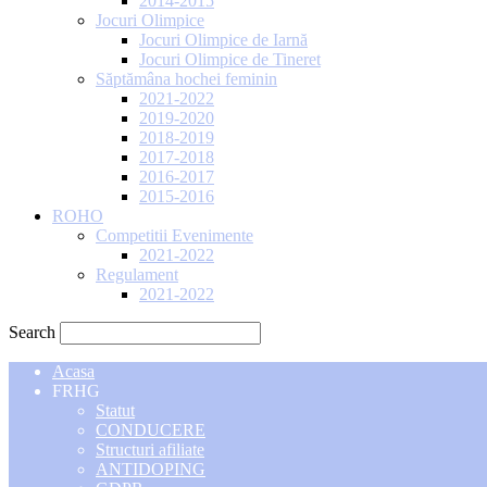
2014-2015
Jocuri Olimpice
Jocuri Olimpice de Iarnă
Jocuri Olimpice de Tineret
Săptămâna hochei feminin
2021-2022
2019-2020
2018-2019
2017-2018
2016-2017
2015-2016
ROHO
Competitii Evenimente
2021-2022
Regulament
2021-2022
Search
Acasa
FRHG
Statut
CONDUCERE
Structuri afiliate
ANTIDOPING