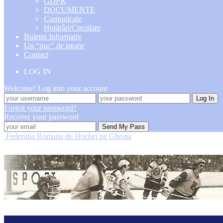
GDPR
DOCUMENTE
Comunicate
Hotărâri/Circulare
Buletin Informativ
Un “puc” de istorie
Contact
LOG IN
Welcome! Log into your account
Forgot your password?
Recover your password
Federatia Romana de Hochei pe Gheata