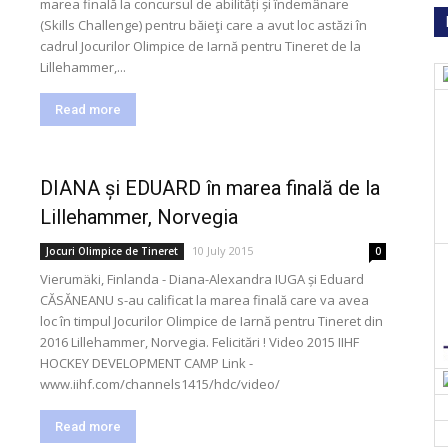
marea finală la concursul de abilități și îndemânare
(Skills Challenge) pentru băieţi care a avut loc astăzi în
cadrul Jocurilor Olimpice de Iarnă pentru Tineret de la
Lillehammer,...
Read more
DIANA și EDUARD în marea finală de la
Lillehammer, Norvegia
10 July 2015
Jocuri Olimpice de Tineret
0
Vierumäki, Finlanda - Diana-Alexandra IUGA și Eduard
CĂSĂNEANU s-au calificat la marea finală care va avea
loc în timpul Jocurilor Olimpice de Iarnă pentru Tineret din
2016 Lillehammer, Norvegia. Felicitări ! Video 2015 IIHF
HOCKEY DEVELOPMENT CAMP Link -
www.iihf.com/channels1415/hdc/video/
Read more