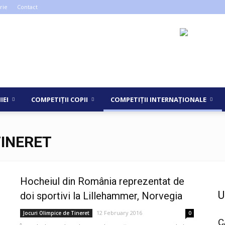
rie
Contact
IEI
COMPETIȚII COPII
COMPETIȚII INTERNAȚIONALE
TINERET
Hocheiul din România reprezentat de
U
doi sportivi la Lillehammer, Norvegia
12 February 2016
Jocuri Olimpice de Tineret
0
C