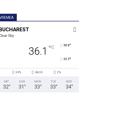
VREMEA
BUCHAREST
Clear Sky
°
38.8
°
C
36.1
°
33.3
34%
4kmh
2%
SAT
SUN
MON
TUE
WED
32
°
31
°
33
°
33
°
34
°