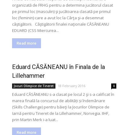
organizată de FRHG pentru a determina jucătorul clasat
pe primul loc (masculin) şi jucătoarea clasată pe primul
loc (feminin) care a avut loc la Cârţa şi-a desemnat
câştigătorii. Câştigătorii finalei naţionale CĂSĂNEANU
EDUARD (CSS Miercurea...
Read more
Eduard CĂSĂNEANU în Finala de la
Lillehammer
18 February 2016
Jocuri Olimpice de Tineret
0
Eduard CĂSĂNEANU s-a clasat pe locul 2 şi s-a calificat în
marea finală la concursul de abilități și îndemânare
(Skills Challenge) pentru băieţi la Jocurilor Olimpice de
Iarnă pentru Tineret de la Lillehammer, Norvegia. IIHF,
prin Martin Merk i-a luat...
Read more