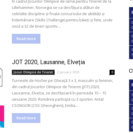
În cadrul Jocurilor Olimpice de Iarnă pentru Tineret de la
Lillehammer, Norvegia se va desfășura alături de
celelalte discipline și finala concursului de abilități și
îndemânare (Skills Challenge) pentru băieți și fete, unde
visul a 32 de tineri sportiv...
Read more
JOT 2020, Lausanne, Elveția
C
2 January 2020
Jocuri Olimpice de Tineret
0
Turneele de Hochei pe Gheață 3 x 3, masculin și feminin,
din cadrul Jocurilor Olimpice de Tineret (JOT) 2020,
Lausanne, Elveția, se desfășoară în perioada 10 – 15
ianuarie 2020. România participă cu 3 sportivi: Antal
CSONGOR (CSS Gheorgheni), Emilia...
Read more