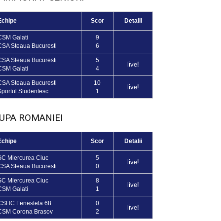
Echipe
Scor
Detalii
CSM Galati
9
CSA Steaua Bucuresti
6
CSA Steaua Bucuresti
5
live!
CSM Galati
4
CSA Steaua Bucuresti
10
live!
Sportul Studentesc
1
UPA ROMANIEI
Echipe
Scor
Detalii
SC Miercurea Ciuc
5
live!
CSA Steaua Bucuresti
0
SC Miercurea Ciuc
8
live!
CSM Galati
1
CSHC Fenestela 68
0
live!
CSM Corona Brasov
2