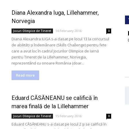
Diana Alexandra Iuga, Lillehammer,
Norvegia
14 February 2016
Jocuri Olimpice de Tineret
0
Diana Alexandra IUGA s-a clasat pe locul 13 la concursul
de abilități și îndemânare (Skills Challenge) pentru fete
care a avut loc în cadrul Jocurilor Olimpice de Iarnă
pentru Tineret de la Lillehammer, Norvegia,
reprezentând cu onoare România (doar...
Read more
Eduard CĂSĂNEANU se califică în
marea finală de la Lillehammer
15 February 2016
Jocuri Olimpice de Tineret
0
Eduard CĂSĂNEANU s-a clasat pe locul 2 şi se califică în