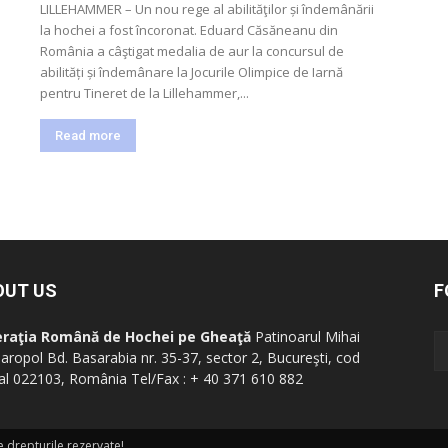
LILLEHAMMER – Un nou rege al abilităţilor și îndemânării
la hochei a fost încoronat. Eduard Căsăneanu din
România a câştigat medalia de aur la concursul de
abilități și îndemânare la Jocurile Olimpice de Iarnă
pentru Tineret de la Lillehammer,...
Read more
OUT US
F
eraţia Română de Hochei pe Gheaţă
Patinoarul Mihai
aropol Bd. Basarabia nr. 35-37, sector 2, Bucureşti, cod
al 022103, România Tel/Fax : + 40 371 610 882
drepturile rezervate!