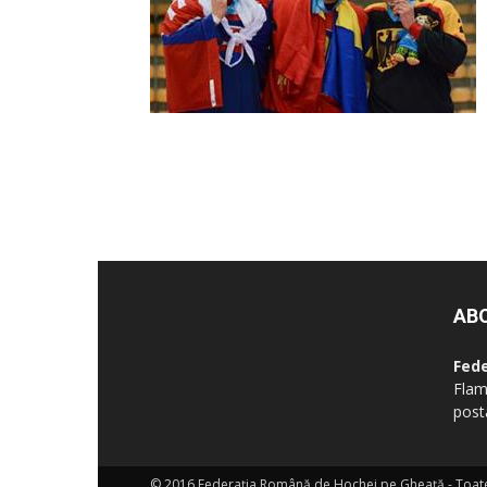
AB
Fed
Flam
post
© 2016 Federaţia Română de Hochei pe Gheaţă - Toate 