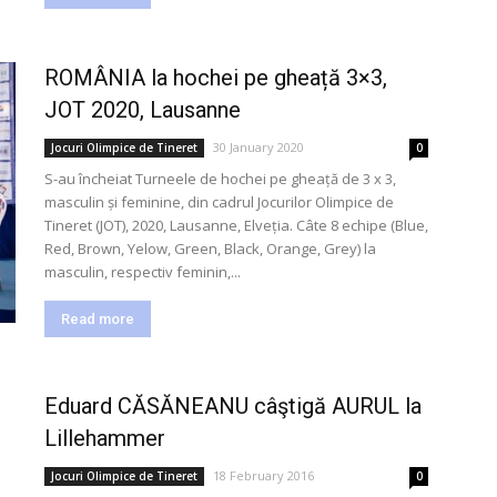
ROMÂNIA la hochei pe gheață 3×3,
JOT 2020, Lausanne
30 January 2020
Jocuri Olimpice de Tineret
0
S-au încheiat Turneele de hochei pe gheață de 3 x 3,
masculin și feminine, din cadrul Jocurilor Olimpice de
Tineret (JOT), 2020, Lausanne, Elveția. Câte 8 echipe (Blue,
Red, Brown, Yelow, Green, Black, Orange, Grey) la
masculin, respectiv feminin,...
Read more
Eduard CĂSĂNEANU câştigă AURUL la
Lillehammer
18 February 2016
Jocuri Olimpice de Tineret
0