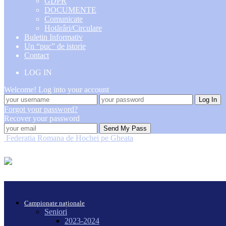
GDPR
DOCUMENTE
Comunicate
Hotărâri/Circulare
Buletin Informativ
Un “puc” de istorie
Contact
LOG IN
Welcome! Log into your account
Forgot your password?
Recover your password
Federatia Romana de Hochei pe Gheata
Campionate naționale
Seniori
2023-2024