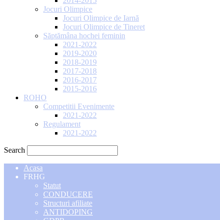
2014-2015
Jocuri Olimpice
Jocuri Olimpice de Iarnă
Jocuri Olimpice de Tineret
Săptămâna hochei feminin
2021-2022
2019-2020
2018-2019
2017-2018
2016-2017
2015-2016
ROHO
Competitii Evenimente
2021-2022
Regulament
2021-2022
Search
Acasa
FRHG
Statut
CONDUCERE
Structuri afiliate
ANTIDOPING