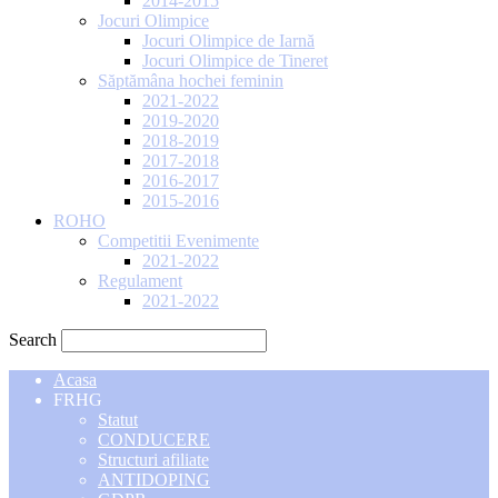
2014-2015
Jocuri Olimpice
Jocuri Olimpice de Iarnă
Jocuri Olimpice de Tineret
Săptămâna hochei feminin
2021-2022
2019-2020
2018-2019
2017-2018
2016-2017
2015-2016
ROHO
Competitii Evenimente
2021-2022
Regulament
2021-2022
Search
Acasa
FRHG
Statut
CONDUCERE
Structuri afiliate
ANTIDOPING