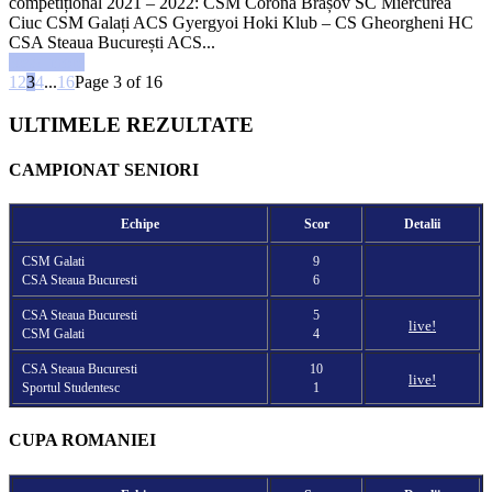
competițional 2021 – 2022: CSM Corona Brașov SC Miercurea
Ciuc CSM Galați ACS Gyergyoi Hoki Klub – CS Gheorgheni HC
CSA Steaua București ACS...
Read more
1
2
3
4
...
16
Page 3 of 16
ULTIMELE REZULTATE
CAMPIONAT SENIORI
Echipe
Scor
Detalii
CSM Galati
9
CSA Steaua Bucuresti
6
CSA Steaua Bucuresti
5
live!
CSM Galati
4
CSA Steaua Bucuresti
10
live!
Sportul Studentesc
1
CUPA ROMANIEI