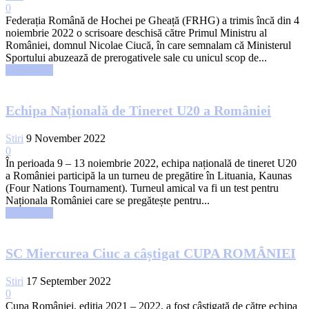
0
Federația Română de Hochei pe Gheață (FRHG) a trimis încă din 4
noiembrie 2022 o scrisoare deschisă către Primul Ministru al
României, domnul Nicolae Ciucă, în care semnalam că Ministerul
Sportului abuzează de prerogativele sale cu unicul scop de...
Read more
Echipa Națională de Tineret U20 a României
Stiri
9 November 2022
0
În perioada 9 – 13 noiembrie 2022, echipa națională de tineret U20
a României participă la un turneu de pregătire în Lituania, Kaunas
(Four Nations Tournament). Turneul amical va fi un test pentru
Naționala României care se pregătește pentru...
Read more
SC Miercurea Ciuc a câștigat CUPA ROMÂNIEI
Stiri
17 September 2022
0
Cupa României, ediția 2021 – 2022, a fost câștigată de către echipa