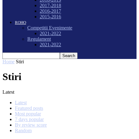
2017-2018
2016-2017
2015-2016
ROHO
Competitii Evenimente
2021-2022
Regulament
2021-2022
Home
Stiri
Stiri
Latest
Latest
Featured posts
Most popular
7 days popular
By review score
Random