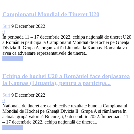
Campionatul Mondial de Tineret U20
Stiri
9 December 2022
0
În perioada 11 – 17 decembrie 2022, echipa națională de tineret U20
a României participă la Campionatul Mondial de Hochei pe Gheață
Divizia II, Grupa A, organizat în Lituania, la Kaunas. România va
avea ca adversare reprezentativele de tineret...
Read more
Echipa de hochei U20 a României face deplasarea
la Kaunas (Lituania), pentru a participa...
Stiri
9 December 2022
0
Naționala de tineret are ca obiective rezultate bune la Campionatul
Mondial de Hochei pe Gheață Divizia II, Grupa A și rămânerea în
actuala grupă valorică București, 9 decembrie 2022. În perioada 11
– 17 decembrie 2022, echipa națională de tineret...
Read more