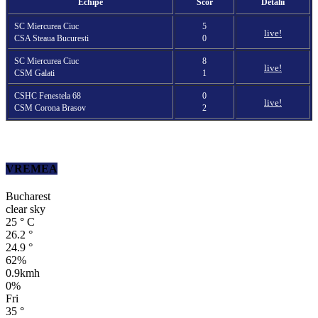
Echipe
Scor
Detalii
SC Miercurea Ciuc
5
live!
CSA Steaua Bucuresti
0
SC Miercurea Ciuc
8
live!
CSM Galati
1
CSHC Fenestela 68
0
live!
CSM Corona Brasov
2
VREMEA
Bucharest
clear sky
25
°
C
26.2
°
24.9
°
62%
0.9kmh
0%
Fri
35
°