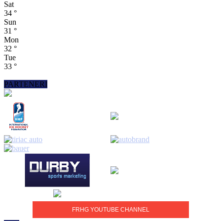
Sat
34
°
Sun
31
°
Mon
32
°
Tue
33
°
PARTENERI
FRHG YOUTUBE CHANNEL