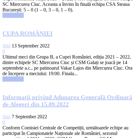
SC Miercurea Ciuc. Aceasta a învins în finală echipa CSA Steaua
București: 5 – 0 (1 – 0, 3 – 0, 1 – 0).
Read more
CUPA ROMÂNIEI
Stiri
13 September 2022
0
Ultimul meci din Grupa B, a Cupei României, ediția 2021 – 2022,
dintre echipele SC Miercurea Ciuc și CSM Galați se joacă pe 14
septembrie a.c., pe patinoarul Vakar Lajos din Miercurea Ciuc. Ora
de începere a meciului: 19:00. Finala...
Read more
Informații privind Adunarea Generală Ordinară
de Alegeri din 15.09.2022
Stiri
7 September 2022
0
Conform Comisiei Centrale de Competiții, următoarele echipe au
participat în Campionatele Naționale ale României, sezonul