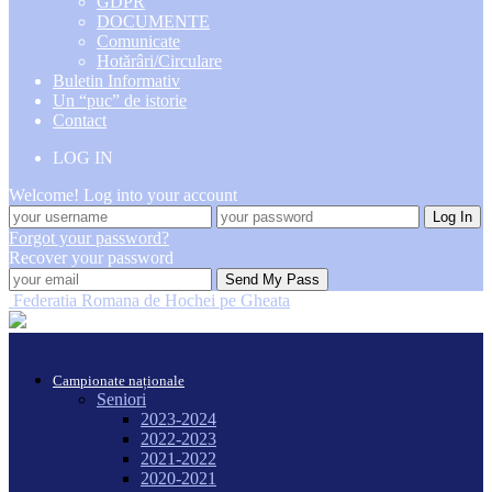
GDPR
DOCUMENTE
Comunicate
Hotărâri/Circulare
Buletin Informativ
Un “puc” de istorie
Contact
LOG IN
Welcome! Log into your account
Forgot your password?
Recover your password
Federatia Romana de Hochei pe Gheata
Campionate naționale
Seniori
2023-2024
2022-2023
2021-2022
2020-2021