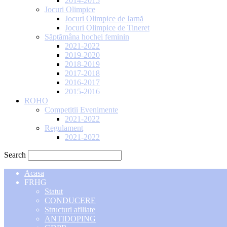
2014-2015
Jocuri Olimpice
Jocuri Olimpice de Iarnă
Jocuri Olimpice de Tineret
Săptămâna hochei feminin
2021-2022
2019-2020
2018-2019
2017-2018
2016-2017
2015-2016
ROHO
Competitii Evenimente
2021-2022
Regulament
2021-2022
Search
Acasa
FRHG
Statut
CONDUCERE
Structuri afiliate
ANTIDOPING