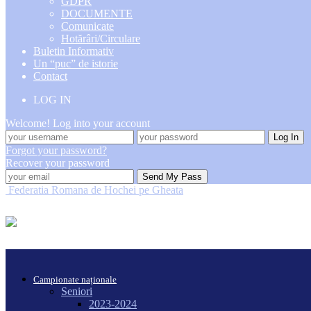
GDPR
DOCUMENTE
Comunicate
Hotărâri/Circulare
Buletin Informativ
Un “puc” de istorie
Contact
LOG IN
Welcome! Log into your account
Forgot your password?
Recover your password
Federatia Romana de Hochei pe Gheata
Campionate naționale
Seniori
2023-2024