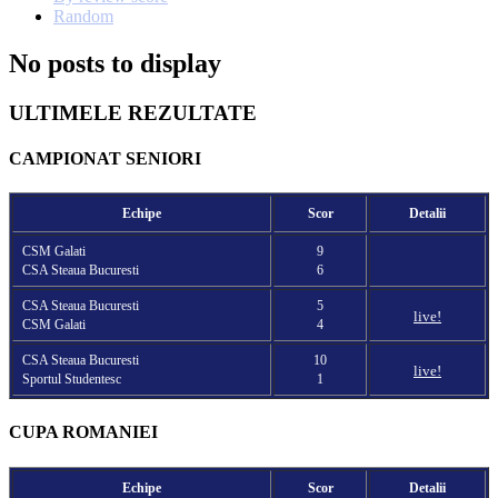
Random
No posts to display
ULTIMELE REZULTATE
CAMPIONAT SENIORI
Echipe
Scor
Detalii
CSM Galati
9
CSA Steaua Bucuresti
6
CSA Steaua Bucuresti
5
live!
CSM Galati
4
CSA Steaua Bucuresti
10
live!
Sportul Studentesc
1
CUPA ROMANIEI
Echipe
Scor
Detalii