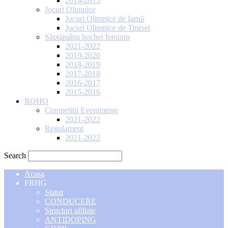
2014-2015
Jocuri Olimpice
Jocuri Olimpice de Iarnă
Jocuri Olimpice de Tineret
Săptămâna hochei feminin
2021-2022
2019-2020
2018-2019
2017-2018
2016-2017
2015-2016
ROHO
Competitii Evenimente
2021-2022
Regulament
2021-2022
Search
Acasa
FRHG
Statut
CONDUCERE
Structuri afiliate
ANTIDOPING