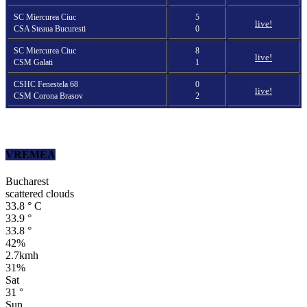
SC Miercurea Ciuc
5
live!
CSA Steaua Bucuresti
0
SC Miercurea Ciuc
8
live!
CSM Galati
1
CSHC Fenestela 68
0
live!
CSM Corona Brasov
2
VREMEA
Bucharest
scattered clouds
33.8
°
C
33.9
°
33.8
°
42%
2.7kmh
31%
Sat
31
°
Sun