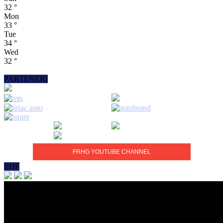
32
°
Mon
33
°
Tue
34
°
Wed
32
°
PARTENERI
FRHG YOUTUBE CHANNEL
IIHF