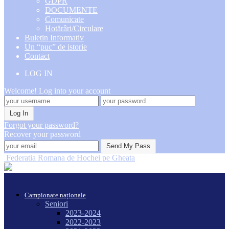
GDPR
DOCUMENTE
Comunicate
Hotărâri/Circulare
Buletin Informativ
Un “puc” de istorie
Contact
LOG IN
Welcome! Log into your account
Forgot your password?
Recover your password
Federatia Romana de Hochei pe Gheata
Campionate naționale
Seniori
2023-2024
2022-2023