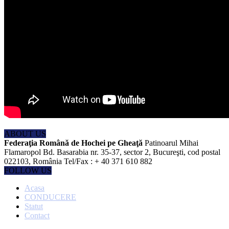
ABOUT US
Federaţia Română de Hochei pe Gheaţă
Patinoarul Mihai
Flamaropol Bd. Basarabia nr. 35-37, sector 2, Bucureşti, cod postal
022103, România Tel/Fax : + 40 371 610 882
FOLLOW US
Acasa
CONDUCERE
Statut
Contact