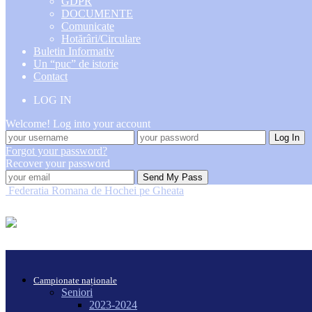
GDPR
DOCUMENTE
Comunicate
Hotărâri/Circulare
Buletin Informativ
Un “puc” de istorie
Contact
LOG IN
Welcome! Log into your account
Forgot your password?
Recover your password
Federatia Romana de Hochei pe Gheata
Campionate naționale
Seniori
2023-2024