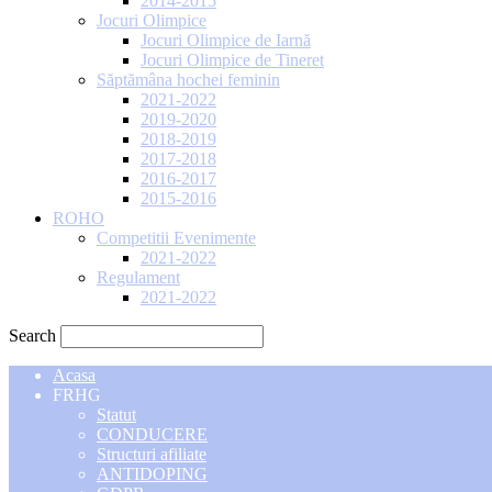
2014-2015
Jocuri Olimpice
Jocuri Olimpice de Iarnă
Jocuri Olimpice de Tineret
Săptămâna hochei feminin
2021-2022
2019-2020
2018-2019
2017-2018
2016-2017
2015-2016
ROHO
Competitii Evenimente
2021-2022
Regulament
2021-2022
Search
Acasa
FRHG
Statut
CONDUCERE
Structuri afiliate
ANTIDOPING