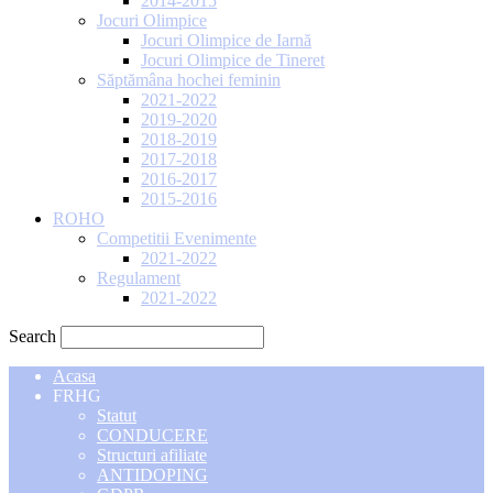
2014-2015
Jocuri Olimpice
Jocuri Olimpice de Iarnă
Jocuri Olimpice de Tineret
Săptămâna hochei feminin
2021-2022
2019-2020
2018-2019
2017-2018
2016-2017
2015-2016
ROHO
Competitii Evenimente
2021-2022
Regulament
2021-2022
Search
Acasa
FRHG
Statut
CONDUCERE
Structuri afiliate
ANTIDOPING