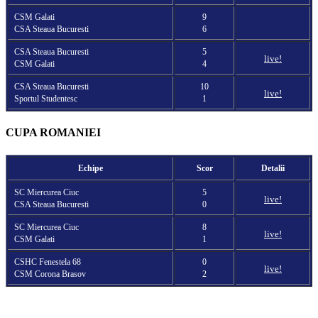
CSM Galati
9
CSA Steaua Bucuresti
6
CSA Steaua Bucuresti
5
live!
CSM Galati
4
CSA Steaua Bucuresti
10
live!
Sportul Studentesc
1
CUPA ROMANIEI
Echipe
Scor
Detalii
SC Miercurea Ciuc
5
live!
CSA Steaua Bucuresti
0
SC Miercurea Ciuc
8
live!
CSM Galati
1
CSHC Fenestela 68
0
live!
CSM Corona Brasov
2