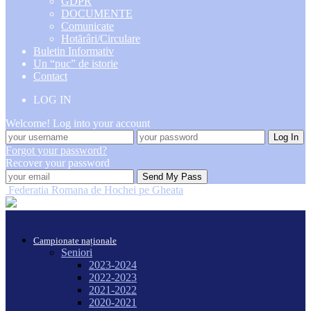
GDPR
DOCUMENTE
Comunicate
Hotărâri/Circulare
Buletin Informativ
Un “puc” de istorie
Contact
LOG IN
Welcome! Log into your account
Forgot your password?
Recover your password
Federatia Romana de Hochei pe Gheata
Campionate naționale
Seniori
2023-2024
2022-2023
2021-2022
2020-2021