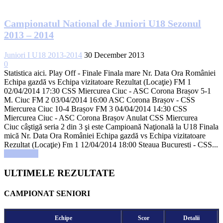
Campionatul National de Juniori U18 Sezonul
2013 – 2014
Juniori I U18 2013-2014
30 December 2013
0
Statistica aici. Play Off - Finale Finala mare Nr. Data Ora României
Echipa gazdă vs Echipa vizitatoare Rezultat (Locaţie) FM 1
02/04/2014 17:30 CSS Miercurea Ciuc - ASC Corona Brașov 5-1
M. Ciuc FM 2 03/04/2014 16:00 ASC Corona Brașov - CSS
Miercurea Ciuc 10-4 Brașov FM 3 04/04/2014 14:30 CSS
Miercurea Ciuc - ASC Corona Brașov Anulat CSS Miercurea
Ciuc câştigă seria 2 din 3 şi este Campioană Naţională la U18 Finala
mică Nr. Data Ora României Echipa gazdă vs Echipa vizitatoare
Rezultat (Locaţie) Fm 1 12/04/2014 18:00 Steaua Bucuresti - CSS...
Read more
ULTIMELE REZULTATE
CAMPIONAT SENIORI
Echipe
Scor
Detalii