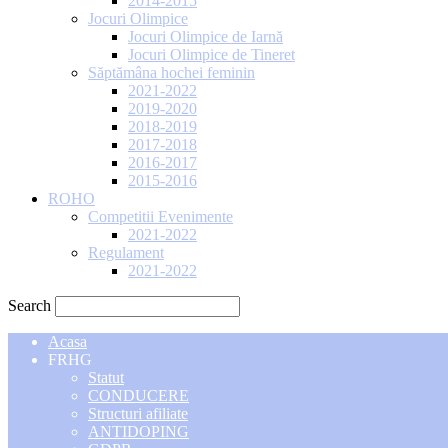
2014-2015
Jocuri Olimpice
Jocuri Olimpice de Iarnă
Jocuri Olimpice de Tineret
Săptămâna hochei feminin
2021-2022
2019-2020
2018-2019
2017-2018
2016-2017
2015-2016
ROHO
Competitii Evenimente
2021-2022
Regulament
2021-2022
Search
Acasa
FRHG
Statut
CONDUCERE
Structuri afiliate
ANTIDOPING