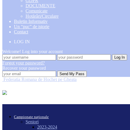
GDPR
DOCUMENTE
Comunicate
Hotărâri/Circulare
Buletin Informativ
Un “puc” de istorie
Contact
LOG IN
Welcome! Log into your account
Forgot your password?
Recover your password
Federatia Romana de Hochei pe Gheata
Campionate naționale
Seniori
2023-2024