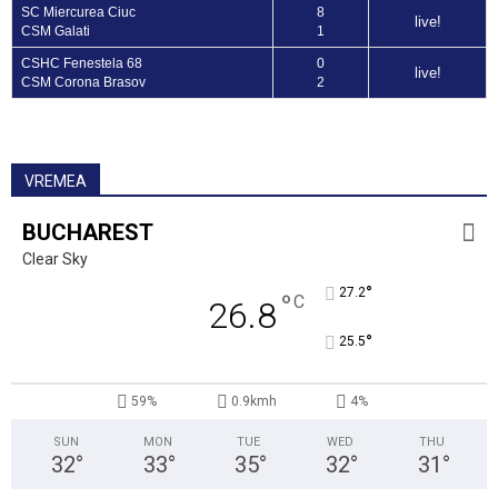
SC Miercurea Ciuc
8
live!
CSM Galati
1
CSHC Fenestela 68
0
live!
CSM Corona Brasov
2
VREMEA
BUCHAREST
Clear Sky
°
27.2
°
C
26.8
°
25.5
59%
0.9kmh
4%
SUN
MON
TUE
WED
THU
32
°
33
°
35
°
32
°
31
°