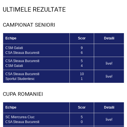
ULTIMELE REZULTATE
CAMPIONAT SENIORI
Echipe
Scor
Detalii
CSM Galati
9
CSA Steaua Bucuresti
6
CSA Steaua Bucuresti
5
live!
CSM Galati
4
CSA Steaua Bucuresti
10
live!
Sportul Studentesc
1
CUPA ROMANIEI
Echipe
Scor
Detalii
SC Miercurea Ciuc
5
live!
CSA Steaua Bucuresti
0