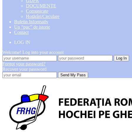
GDPR
DOCUMENTE
Comunicate
Hotărâri/Circulare
Buletin Informativ
Un “puc” de istorie
Contact
LOG IN
Welcome! Log into your account
Forgot your password?
Recover your password