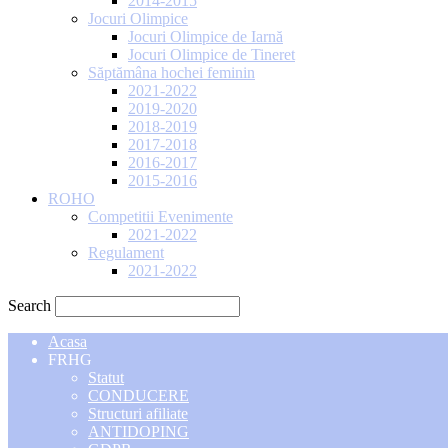
2014-2015
Jocuri Olimpice
Jocuri Olimpice de Iarnă
Jocuri Olimpice de Tineret
Săptămâna hochei feminin
2021-2022
2019-2020
2018-2019
2017-2018
2016-2017
2015-2016
ROHO
Competitii Evenimente
2021-2022
Regulament
2021-2022
Search
Acasa
FRHG
Statut
CONDUCERE
Structuri afiliate
ANTIDOPING