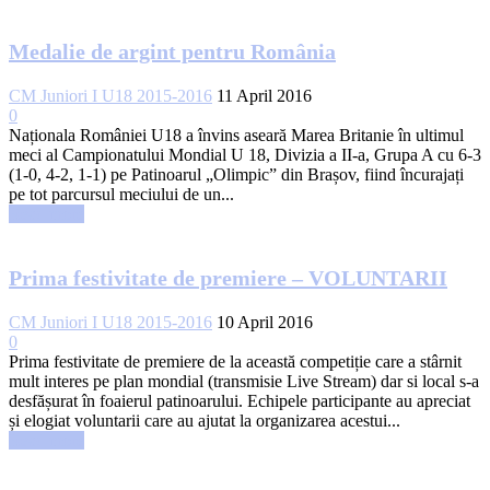
Medalie de argint pentru România
CM Juniori I U18 2015-2016
11 April 2016
0
Naționala României U18 a învins aseară Marea Britanie în ultimul
meci al Campionatului Mondial U 18, Divizia a II-a, Grupa A cu 6-3
(1-0, 4-2, 1-1) pe Patinoarul „Olimpic” din Brașov, fiind încurajați
pe tot parcursul meciului de un...
Read more
Prima festivitate de premiere – VOLUNTARII
CM Juniori I U18 2015-2016
10 April 2016
0
Prima festivitate de premiere de la această competiție care a stârnit
mult interes pe plan mondial (transmisie Live Stream) dar si local s-a
desfășurat în foaierul patinoarului. Echipele participante au apreciat
și elogiat voluntarii care au ajutat la organizarea acestui...
Read more