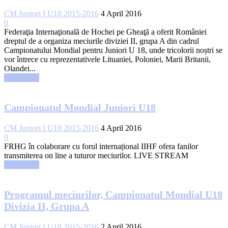
CM Juniori I U18 2015-2016
4 April 2016
0
Federaţia Internaţională de Hochei pe Gheaţă a oferit României
dreptul de a organiza meciurile diviziei II, grupa A din cadrul
Campionatului Mondial pentru Juniori U 18, unde tricolorii noștri se
vor întrece cu reprezentativele Lituaniei, Poloniei, Marii Britanii,
Olandei...
Read more
Campionatul Mondial Juniori U18
CM Juniori I U18 2015-2016
4 April 2016
0
FRHG în colaborare cu forul internațional IIHF ofera fanilor
transmiterea on line a tuturor meciurilor. LIVE STREAM
Read more
Programul meciurilor, Campionatul Mondial U18
Divizia II, Grupa A
CM Juniori I U18 2015-2016
2 April 2016