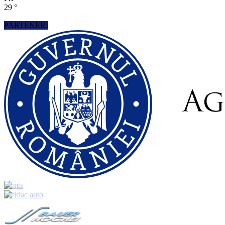
29
°
PARTENERI