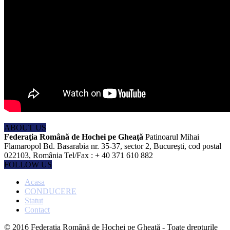
ABOUT US
Federaţia Română de Hochei pe Gheaţă
Patinoarul Mihai
Flamaropol Bd. Basarabia nr. 35-37, sector 2, Bucureşti, cod postal
022103, România Tel/Fax : + 40 371 610 882
FOLLOW US
Acasa
CONDUCERE
Statut
Contact
© 2016 Federaţia Română de Hochei pe Gheaţă - Toate drepturile