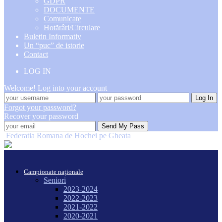
GDPR
DOCUMENTE
Comunicate
Hotărâri/Circulare
Buletin Informativ
Un “puc” de istorie
Contact
LOG IN
Welcome! Log into your account
Forgot your password?
Recover your password
Federatia Romana de Hochei pe Gheata
Campionate naționale
Seniori
2023-2024
2022-2023
2021-2022
2020-2021