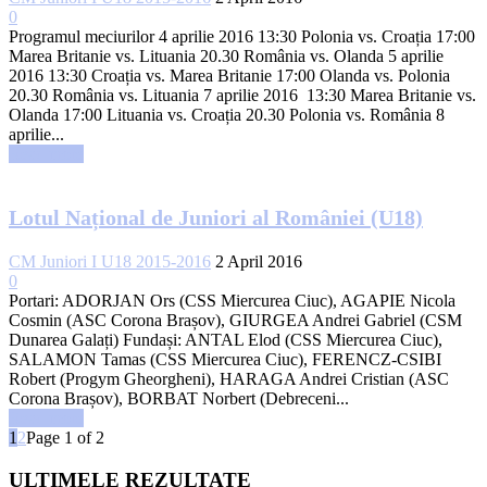
0
Programul meciurilor 4 aprilie 2016 13:30 Polonia vs. Croația 17:00
Marea Britanie vs. Lituania 20.30 România vs. Olanda 5 aprilie
2016 13:30 Croația vs. Marea Britanie 17:00 Olanda vs. Polonia
20.30 România vs. Lituania 7 aprilie 2016 13:30 Marea Britanie vs.
Olanda 17:00 Lituania vs. Croația 20.30 Polonia vs. România 8
aprilie...
Read more
Lotul Național de Juniori al României (U18)
CM Juniori I U18 2015-2016
2 April 2016
0
Portari: ADORJAN Ors (CSS Miercurea Ciuc), AGAPIE Nicola
Cosmin (ASC Corona Brașov), GIURGEA Andrei Gabriel (CSM
Dunarea Galați) Fundași: ANTAL Elod (CSS Miercurea Ciuc),
SALAMON Tamas (CSS Miercurea Ciuc), FERENCZ-CSIBI
Robert (Progym Gheorgheni), HARAGA Andrei Cristian (ASC
Corona Brașov), BORBAT Norbert (Debreceni...
Read more
1
2
Page 1 of 2
ULTIMELE REZULTATE