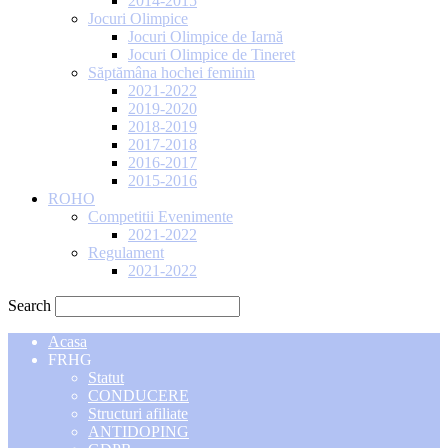
2014-2015
Jocuri Olimpice
Jocuri Olimpice de Iarnă
Jocuri Olimpice de Tineret
Săptămâna hochei feminin
2021-2022
2019-2020
2018-2019
2017-2018
2016-2017
2015-2016
ROHO
Competitii Evenimente
2021-2022
Regulament
2021-2022
Search
Acasa
FRHG
Statut
CONDUCERE
Structuri afiliate
ANTIDOPING