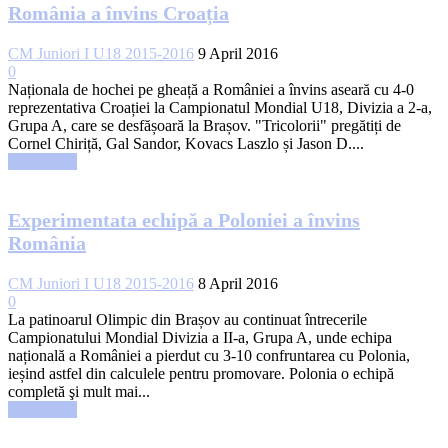
România a învins Croația
CM Juniori I U18 2015-2016
9 April 2016
0
Naționala de hochei pe gheață a României a învins aseară cu 4-0
reprezentativa Croației la Campionatul Mondial U18, Divizia a 2-a,
Grupa A, care se desfășoară la Brașov. "Tricolorii" pregătiți de
Cornel Chiriță, Gal Sandor, Kovacs Laszlo și Jason D....
Read more
Experimentata echipă a Poloniei a învins
România
CM Juniori I U18 2015-2016
8 April 2016
0
La patinoarul Olimpic din Brașov au continuat întrecerile
Campionatului Mondial Divizia a II-a, Grupa A, unde echipa
națională a României a pierdut cu 3-10 confruntarea cu Polonia,
ieșind astfel din calculele pentru promovare. Polonia o echipă
completă şi mult mai...
Read more