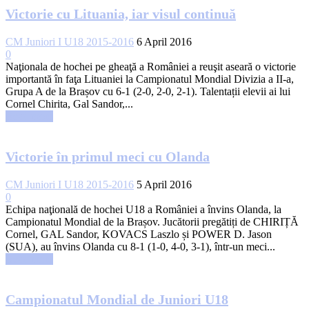
Victorie cu Lituania, iar visul continuă
CM Juniori I U18 2015-2016
6 April 2016
0
Naţionala de hochei pe gheaţă a României a reuşit aseară o victorie
importantă în faţa Lituaniei la Campionatul Mondial Divizia a II-a,
Grupa A de la Brașov cu 6-1 (2-0, 2-0, 2-1). Talentații elevii ai lui
Cornel Chirita, Gal Sandor,...
Read more
Victorie în primul meci cu Olanda
CM Juniori I U18 2015-2016
5 April 2016
0
Echipa naţională de hochei U18 a României a învins Olanda, la
Campionatul Mondial de la Brașov. Jucătorii pregătiți de CHIRIȚĂ
Cornel, GAL Sandor, KOVACS Laszlo și POWER D. Jason
(SUA), au învins Olanda cu 8-1 (1-0, 4-0, 3-1), într-un meci...
Read more
Campionatul Mondial de Juniori U18