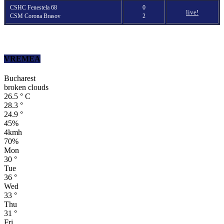
CSHC Fenestela 68
0
live!
CSM Corona Brasov
2
VREMEA
Bucharest
broken clouds
26.5
°
C
28.3
°
24.9
°
45%
4kmh
70%
Mon
30
°
Tue
36
°
Wed
33
°
Thu
31
°
Fri