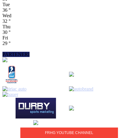
Tue
36
°
Wed
32
°
Thu
30
°
Fri
29
°
PARTENERI
FRHG YOUTUBE CHANNEL