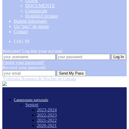
GDPR
DOCUMENTE
Comunicate
Hotărâri/Circulare
Buletin Informativ
Un “puc” de istorie
Contact
LOG IN
Welcome! Log into your account
Forgot your password?
Recover your password
Federatia Romana de Hochei pe Gheata
Campionate naționale
Seniori
2023-2024
2022-2023
2021-2022
2020-2021