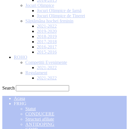
2014-2015
Jocuri Olimpice
Jocuri Olimpice de Iarnă
Jocuri Olimpice de Tineret
Săptămâna hochei feminin
2021-2022
2019-2020
2018-2019
2017-2018
2016-2017
2015-2016
ROHO
Competitii Evenimente
2021-2022
Regulament
2021-2022
Search
Acasa
FRHG
Statut
CONDUCERE
Structuri afiliate
ANTIDOPING