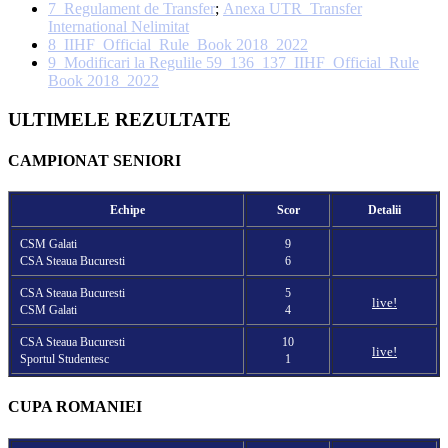
7_Regulament de Transfer
;
Anexa UTR_Transfer
International Nelimitat
8_IIHF_Official_Rule_Book 2018_2022
9_Modificari la Regulile 59_136_137_IIHF_Official_Rule
Book 2018_2022
ULTIMELE REZULTATE
CAMPIONAT SENIORI
Echipe
Scor
Detalii
CSM Galati
9
CSA Steaua Bucuresti
6
CSA Steaua Bucuresti
5
live!
CSM Galati
4
CSA Steaua Bucuresti
10
live!
Sportul Studentesc
1
CUPA ROMANIEI