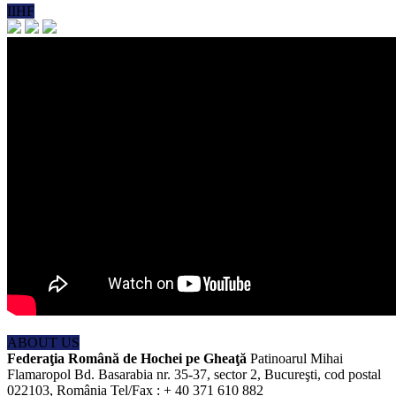
IIHF
ABOUT US
Federaţia Română de Hochei pe Gheaţă
Patinoarul Mihai
Flamaropol Bd. Basarabia nr. 35-37, sector 2, Bucureşti, cod postal
022103, România Tel/Fax : + 40 371 610 882