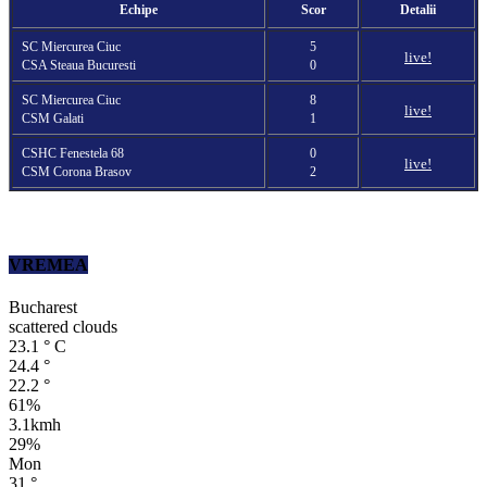
Echipe
Scor
Detalii
SC Miercurea Ciuc
5
live!
CSA Steaua Bucuresti
0
SC Miercurea Ciuc
8
live!
CSM Galati
1
CSHC Fenestela 68
0
live!
CSM Corona Brasov
2
VREMEA
Bucharest
scattered clouds
23.1
°
C
24.4
°
22.2
°
61%
3.1kmh
29%
Mon
31
°