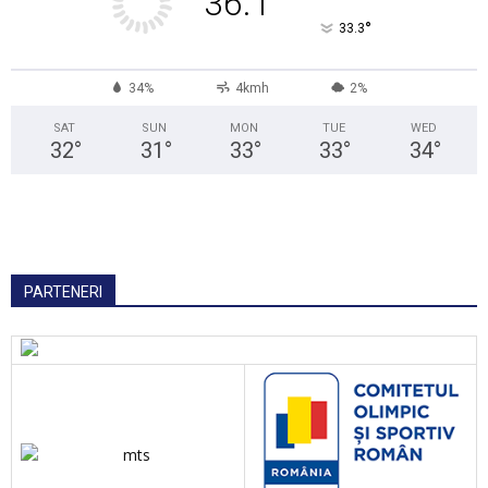
36.1
°
33.3
34%
4kmh
2%
SAT
SUN
MON
TUE
WED
32
°
31
°
33
°
33
°
34
°
PARTENERI