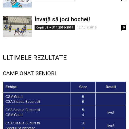
Învață să joci hochei!
12 April 2016
Copii U8 – U14 2016-2017
0
ULTIMELE REZULTATE
CAMPIONAT SENIORI
Echipe
Scor
Detalii
CSM Galati
9
CSA Steaua Bucuresti
6
CSA Steaua Bucuresti
5
live!
CSM Galati
4
CSA Steaua Bucuresti
10
live!
Sportul Studentesc
1