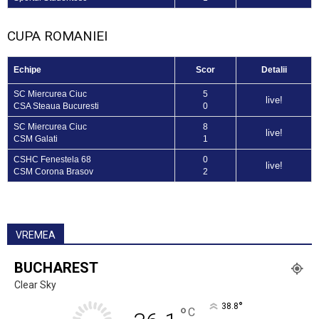
CUPA ROMANIEI
Echipe
Scor
Detalii
SC Miercurea Ciuc
5
live!
CSA Steaua Bucuresti
0
SC Miercurea Ciuc
8
live!
CSM Galati
1
CSHC Fenestela 68
0
live!
CSM Corona Brasov
2
VREMEA
BUCHAREST
Clear Sky
°
38.8
°
C