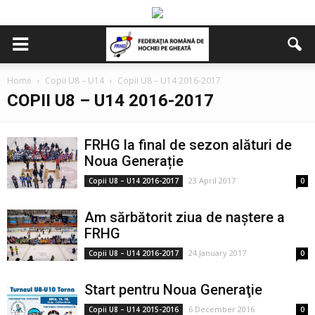
Home
Copii U8 – U14
Copii U8 – U14 2016-2017
COPII U8 – U14 2016-2017
FRHG la final de sezon alături de
Noua Generație
23 April 2017
Copii U8 – U14 2016-2017
0
Am sărbătorit ziua de naștere a
FRHG
24 January 2017
Copii U8 – U14 2016-2017
0
Start pentru Noua Generaţie
6 December 2016
Copii U8 – U14 2015-2016
0