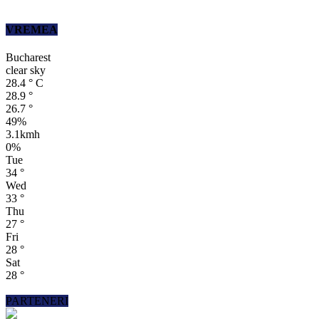
VREMEA
Bucharest
clear sky
28.4
°
C
28.9
°
26.7
°
49%
3.1kmh
0%
Tue
34
°
Wed
33
°
Thu
27
°
Fri
28
°
Sat
28
°
PARTENERI