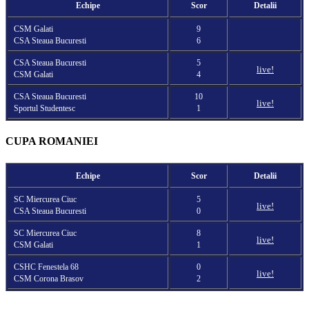
Echipe
Scor
Detalii
CSM Galati
9
CSA Steaua Bucuresti
6
CSA Steaua Bucuresti
5
live!
CSM Galati
4
CSA Steaua Bucuresti
10
live!
Sportul Studentesc
1
CUPA ROMANIEI
Echipe
Scor
Detalii
SC Miercurea Ciuc
5
live!
CSA Steaua Bucuresti
0
SC Miercurea Ciuc
8
live!
CSM Galati
1
CSHC Fenestela 68
0
live!
CSM Corona Brasov
2