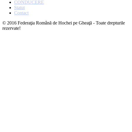
CONDUCERE
Statut
Contact
© 2016 Federaţia Română de Hochei pe Gheaţă - Toate drepturile
rezervate!