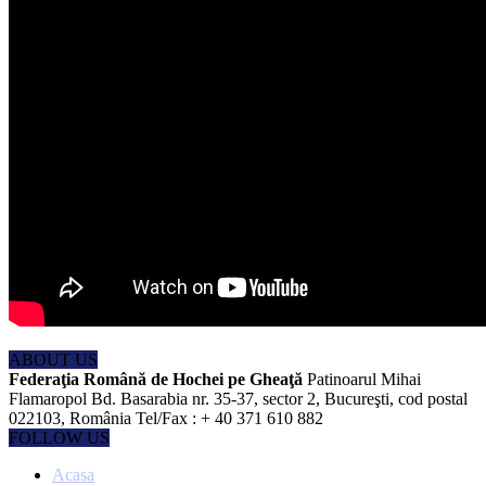
ABOUT US
Federaţia Română de Hochei pe Gheaţă
Patinoarul Mihai
Flamaropol Bd. Basarabia nr. 35-37, sector 2, Bucureşti, cod postal
022103, România Tel/Fax : + 40 371 610 882
FOLLOW US
Acasa