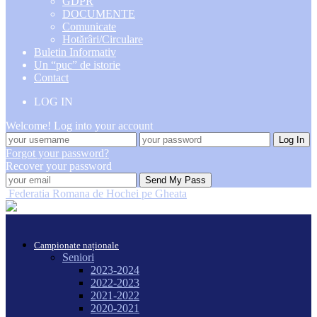
GDPR
DOCUMENTE
Comunicate
Hotărâri/Circulare
Buletin Informativ
Un “puc” de istorie
Contact
LOG IN
Welcome! Log into your account
Forgot your password?
Recover your password
Federatia Romana de Hochei pe Gheata
Campionate naționale
Seniori
2023-2024
2022-2023
2021-2022
2020-2021