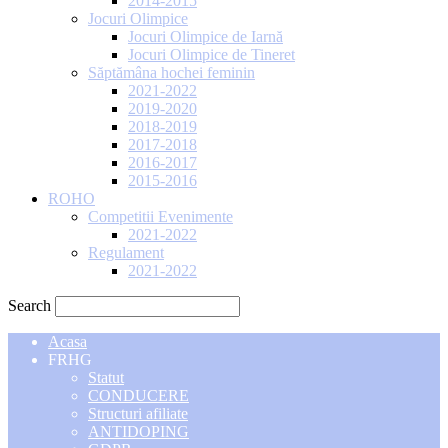
2014-2015
Jocuri Olimpice
Jocuri Olimpice de Iarnă
Jocuri Olimpice de Tineret
Săptămâna hochei feminin
2021-2022
2019-2020
2018-2019
2017-2018
2016-2017
2015-2016
ROHO
Competitii Evenimente
2021-2022
Regulament
2021-2022
Search
Acasa
FRHG
Statut
CONDUCERE
Structuri afiliate
ANTIDOPING