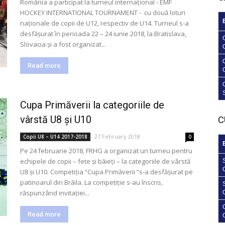
România a participat la turneul internațional - EMF
HOCKEY INTERNATIONAL TOURNAMENT - cu două loturi
naționale de copii de U12, respectiv de U14. Turneul s-a
desfășurat în perioada 22 – 24 iunie 2018, la Bratislava,
Slovacia și a fost organizat...
Read more
Cupa Primăverii la categoriile de
vârstă U8 și U10
C
27 February 2018
Copii U8 – U14 2017-2018
0
Pe 24 februarie 2018, FRHG a organizat un turneu pentru
echipele de copii – fete și băieți – la categoriile de vârstă
U8 și U10. Competiția “Cupa Primăverii “s-a desfășurat pe
patinoarul din Brăila. La competiție s-au înscris,
răspunzând invitației...
Read more