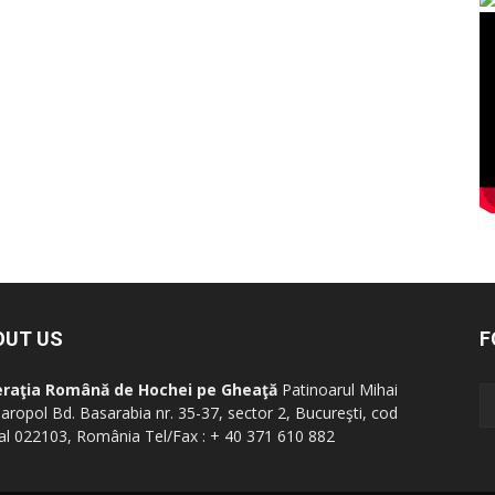
OUT US
F
eraţia Română de Hochei pe Gheaţă
Patinoarul Mihai
aropol Bd. Basarabia nr. 35-37, sector 2, Bucureşti, cod
al 022103, România Tel/Fax : + 40 371 610 882