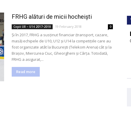
FRHG alături de micii hocheiști
19 February 2018
Copii U8 – U14 2017-2018
0
Și în 2017, FRHG a susținut financiar (transport, cazare,
masă) echipele de U10, U12 și U14 la competițiile care au
fost organizate atât la București (Telekom Arena) cât și la
Brașov, Miercurea Ciuc, Gheorgheni și Cârța. Totodată,
FRHG a asigurat,...
Read more