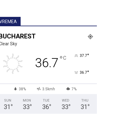
VREMEA
BUCHAREST
Clear Sky
°
37.7
°
C
36.7
°
36.7
38%
3.5kmh
7%
SUN
MON
TUE
WED
THU
31
°
33
°
36
°
33
°
31
°