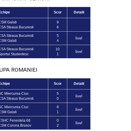
Echipe
Scor
Detalii
CSM Galati
9
CSA Steaua Bucuresti
6
CSA Steaua Bucuresti
5
live!
CSM Galati
4
CSA Steaua Bucuresti
10
live!
Sportul Studentesc
1
UPA ROMANIEI
Echipe
Scor
Detalii
SC Miercurea Ciuc
5
live!
CSA Steaua Bucuresti
0
SC Miercurea Ciuc
8
live!
CSM Galati
1
CSHC Fenestela 68
0
live!
CSM Corona Brasov
2