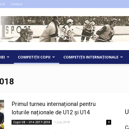
orie
Contact
IEI
COMPETIȚII COPII
COMPETIȚII INTERNAȚIONALE
2018
Primul turneu internațional pentru
U
loturile naționale de U12 și U14
1 July 2018
Copii U8 – U14 2017-2018
0
C