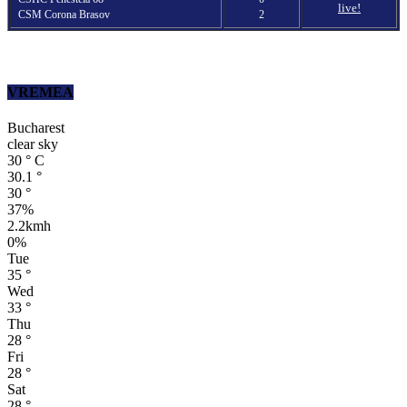
live!
CSM Corona Brasov
2
VREMEA
Bucharest
clear sky
30
°
C
30.1
°
30
°
37%
2.2kmh
0%
Tue
35
°
Wed
33
°
Thu
28
°
Fri
28
°
Sat
28
°