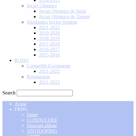
2014-2015
Jocuri Olimpice
Jocuri Olimpice de Iarnă
Jocuri Olimpice de Tineret
Săptămâna hochei feminin
2021-2022
2019-2020
2018-2019
2017-2018
2016-2017
2015-2016
ROHO
Competitii Evenimente
2021-2022
Regulament
2021-2022
Search
Acasa
FRHG
Statut
CONDUCERE
Structuri afiliate
ANTIDOPING