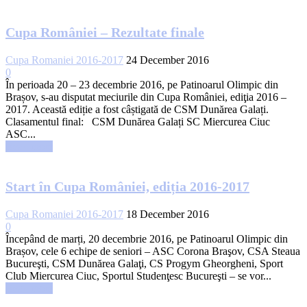
Cupa României – Rezultate finale
Cupa Romaniei 2016-2017
24 December 2016
0
În perioada 20 – 23 decembrie 2016, pe Patinoarul Olimpic din
Brașov, s-au disputat meciurile din Cupa României, ediţia 2016 –
2017. Această ediție a fost câștigată de CSM Dunărea Galați.
Clasamentul final: CSM Dunărea Galați SC Miercurea Ciuc
ASC...
Read more
Start în Cupa României, ediția 2016-2017
Cupa Romaniei 2016-2017
18 December 2016
0
Începând de marți, 20 decembrie 2016, pe Patinoarul Olimpic din
Brașov, cele 6 echipe de seniori – ASC Corona Braşov, CSA Steaua
Bucureşti, CSM Dunărea Galaţi, CS Progym Gheorgheni, Sport
Club Miercurea Ciuc, Sportul Studenţesc Bucureşti – se vor...
Read more