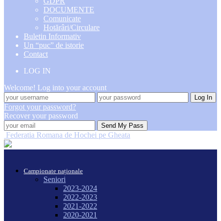
GDPR
DOCUMENTE
Comunicate
Hotărâri/Circulare
Buletin Informativ
Un “puc” de istorie
Contact
LOG IN
Welcome! Log into your account
Forgot your password?
Recover your password
Federatia Romana de Hochei pe Gheata
Campionate naționale
Seniori
2023-2024
2022-2023
2021-2022
2020-2021