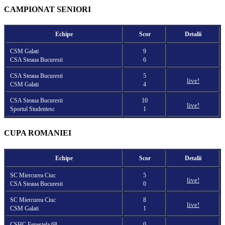
CAMPIONAT SENIORI
Echipe
Scor
Detalii
CSM Galati
9
CSA Steaua Bucuresti
6
CSA Steaua Bucuresti
5
live!
CSM Galati
4
CSA Steaua Bucuresti
10
live!
Sportul Studentesc
1
CUPA ROMANIEI
Echipe
Scor
Detalii
SC Miercurea Ciuc
5
live!
CSA Steaua Bucuresti
0
SC Miercurea Ciuc
8
live!
CSM Galati
1
CSHC Fenestela 68
0