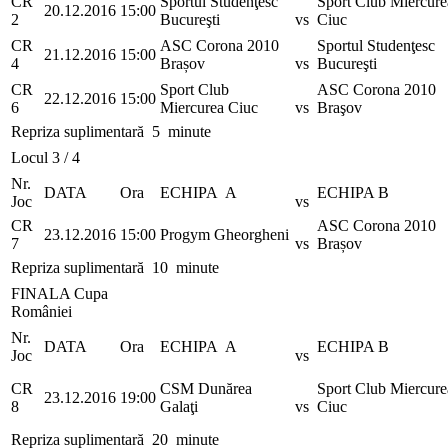
CR
Sportul Studenţesc
Sport Club Miercure
20.12.2016
15:00
2
Bucureşti
vs
Ciuc
CR
ASC Corona 2010
Sportul Studenţesc
21.12.2016
15:00
4
Brașov
vs
Bucureşti
CR
Sport Club
ASC Corona 2010
22.12.2016
15:00
6
Miercurea Ciuc
vs
Braşov
Repriza suplimentară 5 minute
Locul 3 / 4
Nr.
DATA
Ora
ECHIPA A
ECHIPA B
Joc
vs
CR
ASC Corona 2010
23.12.2016
15:00
Progym Gheorgheni
7
vs
Brașov
Repriza suplimentară 10 minute
FINALA Cupa
României
Nr.
DATA
Ora
ECHIPA A
ECHIPA B
Joc
vs
CR
CSM Dunărea
Sport Club Miercure
23.12.2016
19:00
8
Galaţi
vs
Ciuc
Repriza suplimentară 20 minute