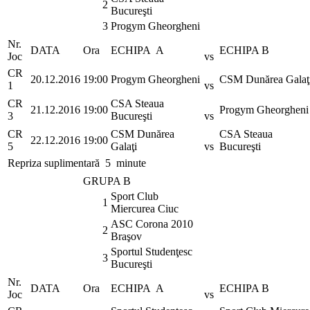
2
Bucureşti
3
Progym Gheorgheni
Nr.
DATA
Ora
ECHIPA A
ECHIPA B
Joc
vs
CR
20.12.2016
19:00
Progym Gheorgheni
CSM Dunărea Galaţ
1
vs
CR
CSA Steaua
21.12.2016
19:00
Progym Gheorgheni
3
Bucureşti
vs
CR
CSM Dunărea
CSA Steaua
22.12.2016
19:00
5
Galaţi
vs
Bucureşti
Repriza suplimentară 5 minute
GRUPA B
Sport Club
1
Miercurea Ciuc
ASC Corona 2010
2
Braşov
Sportul Studenţesc
3
Bucureşti
Nr.
DATA
Ora
ECHIPA A
ECHIPA B
Joc
vs