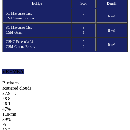
Echipe
Scor
Detalii
SC Miercurea Ciuc
5
live!
CSA Steaua Bucuresti
0
SC Miercurea Ciuc
8
live!
CSM Galati
1
CSHC Fenestela 68
0
live!
CSM Corona Brasov
2
VREMEA
Bucharest
scattered clouds
27.9
°
C
28.8
°
26.1
°
47%
1.3kmh
39%
Fri
32
°