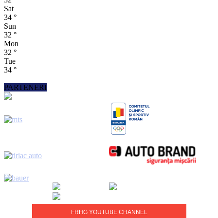
Sat
34
°
Sun
32
°
Mon
32
°
Tue
34
°
PARTENERI
FRHG YOUTUBE CHANNEL