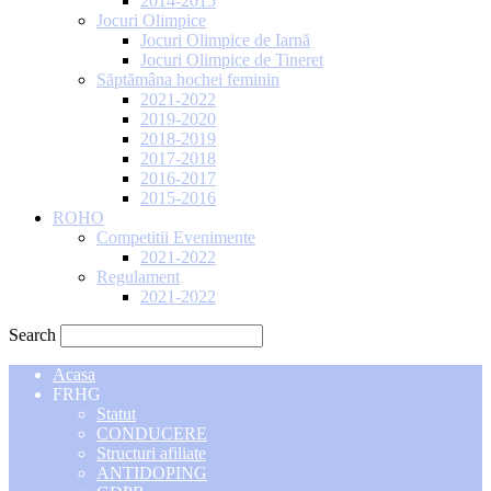
2014-2015
Jocuri Olimpice
Jocuri Olimpice de Iarnă
Jocuri Olimpice de Tineret
Săptămâna hochei feminin
2021-2022
2019-2020
2018-2019
2017-2018
2016-2017
2015-2016
ROHO
Competitii Evenimente
2021-2022
Regulament
2021-2022
Search
Acasa
FRHG
Statut
CONDUCERE
Structuri afiliate
ANTIDOPING