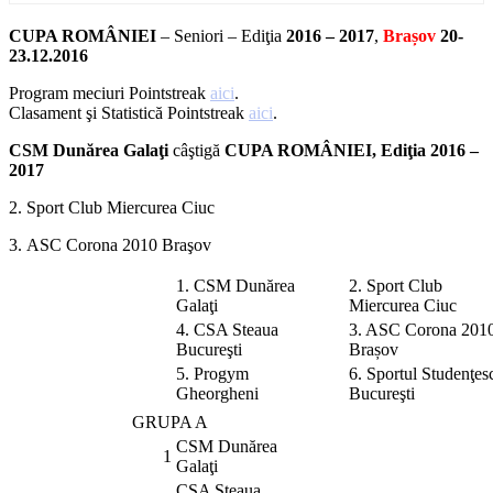
CUPA ROMÂNIEI
– Seniori – Ediţia
2016 – 2017
,
Brașov
20-
23.12.2016
Program meciuri Pointstreak
aici
.
Clasament şi Statistică Pointstreak
aici
.
CSM Dunărea Galaţi
câştigă
CUPA ROMÂNIEI, Ediţia 2016 –
2017
2. Sport Club Miercurea Ciuc
3. ASC Corona 2010 Braşov
1. CSM Dunărea
2. Sport Club
Galaţi
Miercurea Ciuc
4. CSA Steaua
3. ASC Corona 201
Bucureşti
Brașov
5. Progym
6. Sportul Studenţes
Gheorgheni
Bucureşti
GRUPA A
CSM Dunărea
1
Galaţi
CSA Steaua