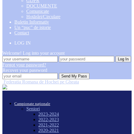
GDPR
DOCUMENTE
Comunicate
Hotărâri/Circulare
Buletin Informativ
Un “puc” de istorie
Contact
LOG IN
Welcome! Log into your account
Forgot your password?
Recover your password
Federatia Romana de Hochei pe Gheata
Campionate naționale
Seniori
2023-2024
2022-2023
2021-2022
2020-2021