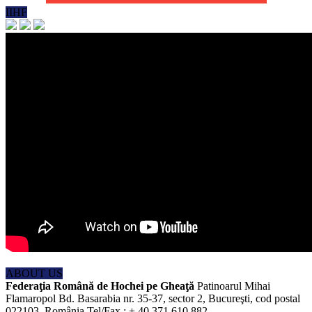
IIHF
ABOUT US
Federaţia Română de Hochei pe Gheaţă
Patinoarul Mihai
Flamaropol Bd. Basarabia nr. 35-37, sector 2, Bucureşti, cod postal
022103, România Tel/Fax : + 40 371 610 882