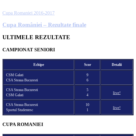
Cupa Romaniei 2016-2017
Cupa României – Rezultate finale
ULTIMELE REZULTATE
CAMPIONAT SENIORI
Echipe
Scor
Detalii
CSM Galati
9
CSA Steaua Bucuresti
6
CSA Steaua Bucuresti
5
live!
CSM Galati
4
CSA Steaua Bucuresti
10
live!
Sportul Studentesc
1
CUPA ROMANIEI