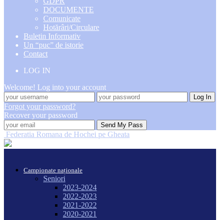
GDPR
DOCUMENTE
Comunicate
Hotărâri/Circulare
Buletin Informativ
Un “puc” de istorie
Contact
LOG IN
Welcome! Log into your account
Forgot your password?
Recover your password
Federatia Romana de Hochei pe Gheata
Campionate naționale
Seniori
2023-2024
2022-2023
2021-2022
2020-2021