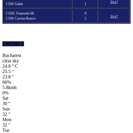
live!
CSM Galati
1
CSHC Fenestela 68
0
live!
CSM Corona Brasov
2
VREMEA
Bucharest
clear sky
24.8
°
C
25.5
°
23.8
°
66%
5.8kmh
0%
Sat
30
°
Sun
32
°
Mon
32
°
Tue