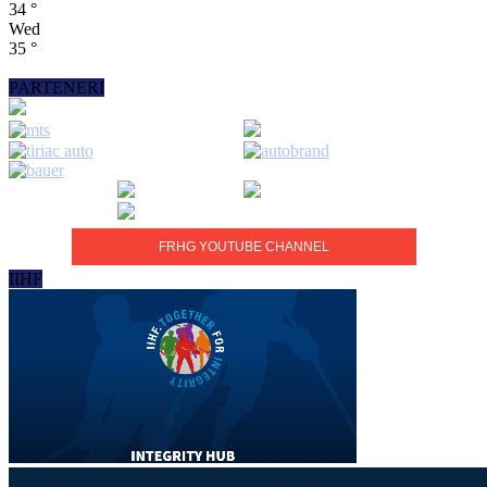
34
°
Wed
35
°
PARTENERI
FRHG YOUTUBE CHANNEL
IIHF