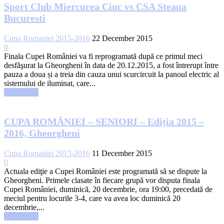
Sport Club Miercurea Ciuc vs CSA Steaua
Bucuresti
Cupa Romaniei 2015-2016
22 December 2015
0
Finala Cupei României va fi reprogramată după ce primul meci
desfăşurat la Gheorgheni în data de 20.12.2015, a fost întrerupt între
pauza a doua și a treia din cauza unui scurcircuit la panoul electric al
sistemului de iluminat, care...
Read more
CUPA ROMÂNIEI – SENIORI – Ediţia 2015 –
2016, Gheorgheni
Cupa Romaniei 2015-2016
11 December 2015
0
Actuala ediţie a Cupei României este programată să se dispute la
Gheorgheni. Primele clasate în fiecare grupă vor disputa finala
Cupei României, duminică, 20 decembrie, ora 19:00, precedată de
meciul pentru locurile 3-4, care va avea loc duminică 20
decembrie,...
Read more