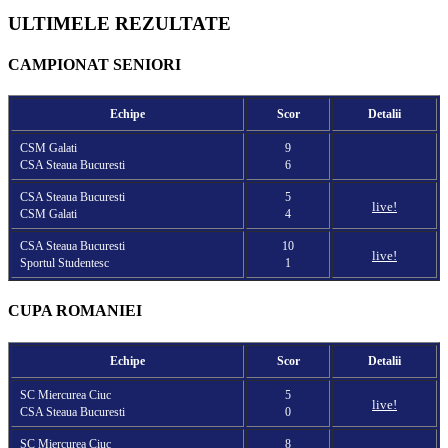
ULTIMELE REZULTATE
CAMPIONAT SENIORI
Echipe
Scor
Detalii
CSM Galati
9
CSA Steaua Bucuresti
6
CSA Steaua Bucuresti
5
live!
CSM Galati
4
CSA Steaua Bucuresti
10
live!
Sportul Studentesc
1
CUPA ROMANIEI
Echipe
Scor
Detalii
SC Miercurea Ciuc
5
live!
CSA Steaua Bucuresti
0
SC Miercurea Ciuc
8