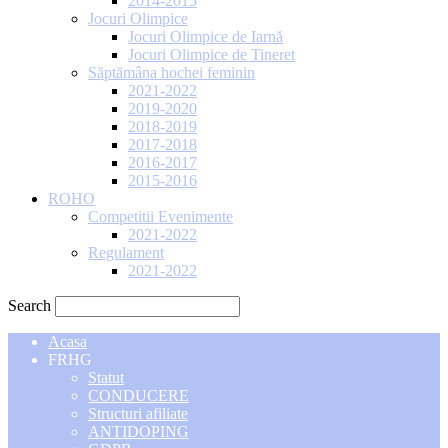
2014-2015
Jocuri Olimpice
Jocuri Olimpice de Iarnă
Jocuri Olimpice de Tineret
Săptămâna hochei feminin
2021-2022
2019-2020
2018-2019
2017-2018
2016-2017
2015-2016
ROHO
Competitii Evenimente
2021-2022
Regulament
2021-2022
Search
Acasa
FRHG
Statut
CONDUCERE
Structuri afiliate
ANTIDOPING