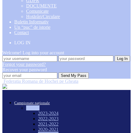
GDPR
DOCUMENTE
Comunicate
Hotărâri/Circulare
Buletin Informativ
Un “puc” de istorie
Contact
LOG IN
Welcome! Log into your account
Forgot your password?
Recover your password
Federatia Romana de Hochei pe Gheata
Campionate naționale
Seniori
2023-2024
2022-2023
2021-2022
2020-2021