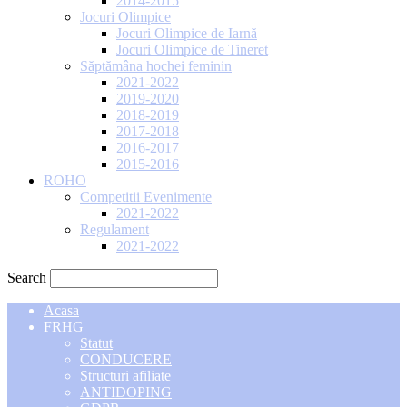
2014-2015
Jocuri Olimpice
Jocuri Olimpice de Iarnă
Jocuri Olimpice de Tineret
Săptămâna hochei feminin
2021-2022
2019-2020
2018-2019
2017-2018
2016-2017
2015-2016
ROHO
Competitii Evenimente
2021-2022
Regulament
2021-2022
Search
Acasa
FRHG
Statut
CONDUCERE
Structuri afiliate
ANTIDOPING