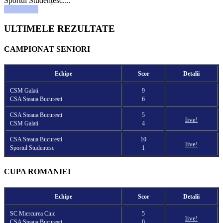
Sportul Studențesc....
Read more
ULTIMELE REZULTATE
CAMPIONAT SENIORI
Echipe
Scor
Detalii
CSM Galati
9
CSA Steaua Bucuresti
6
CSA Steaua Bucuresti
5
live!
CSM Galati
4
CSA Steaua Bucuresti
10
live!
Sportul Studentesc
1
CUPA ROMANIEI
Echipe
Scor
Detalii
SC Miercurea Ciuc
5
live!
CSA Steaua Bucuresti
0