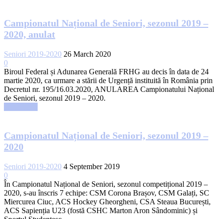
Campionatul Național de Seniori, sezonul 2019 –
2020, anulat
Seniori 2019-2020
26 March 2020
0
Biroul Federal și Adunarea Generală FRHG au decis în data de 24
martie 2020, ca urmare a stării de Urgență instituită în România prin
Decretul nr. 195/16.03.2020, ANULAREA Campionatului Național
de Seniori, sezonul 2019 – 2020.
Read more
Campionatul Național de Seniori, sezonul 2019 –
2020
Seniori 2019-2020
4 September 2019
0
În Campionatul Național de Seniori, sezonul competițional 2019 –
2020, s-au înscris 7 echipe: CSM Corona Brașov, CSM Galați, SC
Miercurea Ciuc, ACS Hockey Gheorgheni, CSA Steaua București,
ACS Sapienția U23 (fostă CSHC Marton Aron Sândominic) și