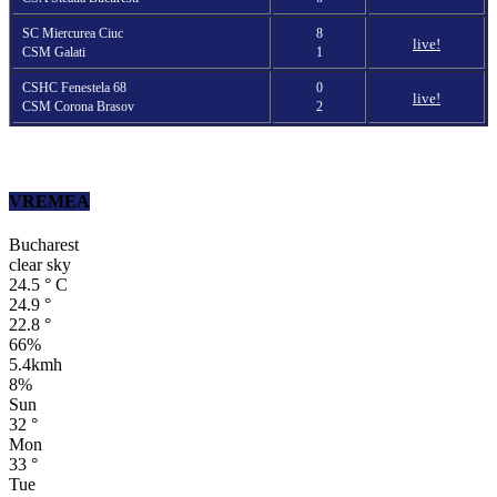
SC Miercurea Ciuc
8
live!
CSM Galati
1
CSHC Fenestela 68
0
live!
CSM Corona Brasov
2
VREMEA
Bucharest
clear sky
24.5
°
C
24.9
°
22.8
°
66%
5.4kmh
8%
Sun
32
°
Mon
33
°
Tue