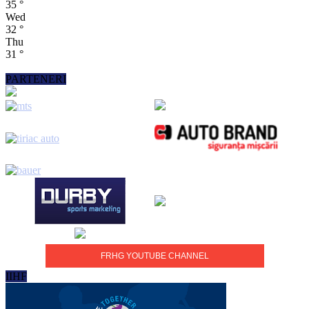
35
°
Wed
32
°
Thu
31
°
PARTENERI
FRHG YOUTUBE CHANNEL
IIHF