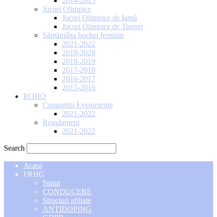
2014-2015
Jocuri Olimpice
Jocuri Olimpice de Iarnă
Jocuri Olimpice de Tineret
Săptămâna hochei feminin
2021-2022
2019-2020
2018-2019
2017-2018
2016-2017
2015-2016
ROHO
Competitii Evenimente
2021-2022
Regulament
2021-2022
Search
Acasa
FRHG
Statut
CONDUCERE
Structuri afiliate
ANTIDOPING