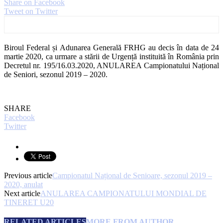
Share on Facebook
Tweet on Twitter
Biroul Federal și Adunarea Generală FRHG au decis în data de 24
martie 2020, ca urmare a stării de Urgență instituită în România prin
Decretul nr. 195/16.03.2020, ANULAREA Campionatului Național
de Seniori, sezonul 2019 – 2020.
SHARE
Facebook
Twitter
Previous article
Campionatul Național de Senioare, sezonul 2019 –
2020, anulat
Next article
ANULAREA CAMPIONATULUI MONDIAL DE
TINERET U20
RELATED ARTICLES
MORE FROM AUTHOR