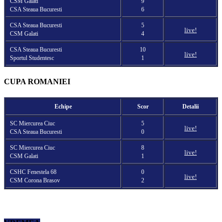
CSM Galati
9
CSA Steaua Bucuresti
6
CSA Steaua Bucuresti
5
live!
CSM Galati
4
CSA Steaua Bucuresti
10
live!
Sportul Studentesc
1
CUPA ROMANIEI
Echipe
Scor
Detalii
SC Miercurea Ciuc
5
live!
CSA Steaua Bucuresti
0
SC Miercurea Ciuc
8
live!
CSM Galati
1
CSHC Fenestela 68
0
live!
CSM Corona Brasov
2