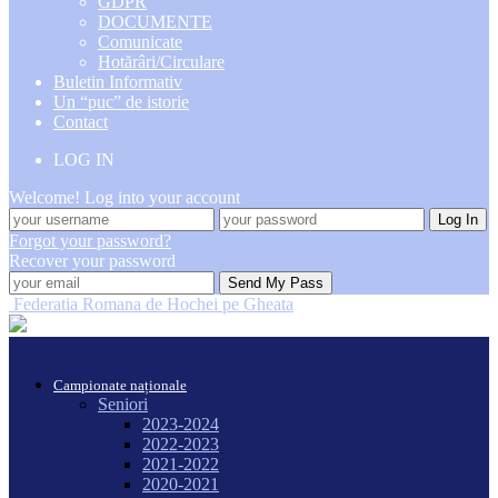
GDPR
DOCUMENTE
Comunicate
Hotărâri/Circulare
Buletin Informativ
Un “puc” de istorie
Contact
LOG IN
Welcome! Log into your account
Forgot your password?
Recover your password
Federatia Romana de Hochei pe Gheata
Campionate naționale
Seniori
2023-2024
2022-2023
2021-2022
2020-2021