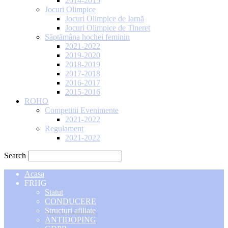
2014-2015
Jocuri Olimpice
Jocuri Olimpice de Iarnă
Jocuri Olimpice de Tineret
Săptămâna hochei feminin
2021-2022
2019-2020
2018-2019
2017-2018
2016-2017
2015-2016
ROHO
Competitii Evenimente
2021-2022
Regulament
2021-2022
Search
Acasa
FRHG
Statut
CONDUCERE
Structuri afiliate
ANTIDOPING