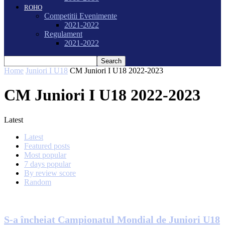
ROHO
Competitii Evenimente
2021-2022
Regulament
2021-2022
Home
Juniori I U18
CM Juniori I U18 2022-2023
CM Juniori I U18 2022-2023
Latest
Latest
Featured posts
Most popular
7 days popular
By review score
Random
S-a încheiat Campionatul Mondial de Juniori U18