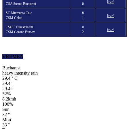
live!
CSA Steaua Bucuresti
0
SC Miercurea Ciuc
8
live!
CSM Galati
1
CSHC Fenestela 68
0
live!
CSM Corona Brasov
2
VREMEA
Bucharest
heavy intensity rain
29.4
°
C
29.4
°
29.4
°
52%
8.2kmh
100%
Sun
32
°
Mon
33
°