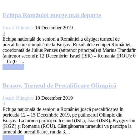
Echipa României merge mai departe
Jocuri Olimpice
16 December 2019
0
Echipa națională de seniori a României a câștigat turneul de
precalificare olimpică de la Brașov. Rezultatele echipei României,
coordonată de Julius Penzes (antrenor principal) și Marius Trandafir
(antrenor second): 12 Decembrie: Israel (ISR) – Romania (ROU): 0
– 15 (0 –...
Read more
Brașov, Turneul de Precalificare Olimpică
Jocuri Olimpice
10 December 2019
0
Echipa națională de seniori a României joacă precalificarea în
perioada 12 – 15 Decembrie 2019, pe patinoarul Olimpic din
Brașov. La turneu participă: Iceland (ISL), Israel (ISR), Kyrgyzstan
(KGZ) și Romania (ROU). Câștigătoarea turneului va participa la
turneul de precalificare, runda 3,...
Read more