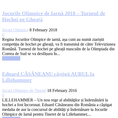
Jocurile Olimpice de Iarnă 2018 – Turneul de
Hochei pe Gheață
Jocuri Olimpice
8 February 2018
0
Regina Jocurilor Olimpice de iarnă, așa cum au numit ziariștii
competiția de hochei pe gheață, va fi transmisă de către Televiziunea
Română. Turneul de hochei pe gheață masculin de la Olimpiada din
Coreea de Sud se va desfășura în...
Read more
Eduard CĂSĂNEANU câştigă AURUL la
Lillehammer
Jocuri Olimpice de Tineret
18 February 2016
0
LILLEHAMMER – Un nou rege al abilităţilor și îndemânării la
hochei a fost încoronat. Eduard Căsăneanu din România a câştigat
medalia de aur la concursul de abilități și îndemânare la Jocurile
Olimpice de Iarnă pentru Tineret de la Lillehammer,...