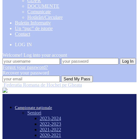
GDPR
DOCUMENTE
Comunicate
Hotărâri/Circulare
Buletin Informativ
Un “puc” de istorie
Contact
LOG IN
Welcome! Log into your account
Forgot your password?
Recover your password
Federatia Romana de Hochei pe Gheata
Campionate naționale
Seniori
2023-2024
2022-2023
2021-2022
2020-2021