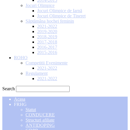
2014-2015
Jocuri Olimpice
Jocuri Olimpice de Iarnă
Jocuri Olimpice de Tineret
Săptămâna hochei feminin
2021-2022
2019-2020
2018-2019
2017-2018
2016-2017
2015-2016
ROHO
Competitii Evenimente
2021-2022
Regulament
2021-2022
Search
Acasa
FRHG
Statut
CONDUCERE
Structuri afiliate
ANTIDOPING