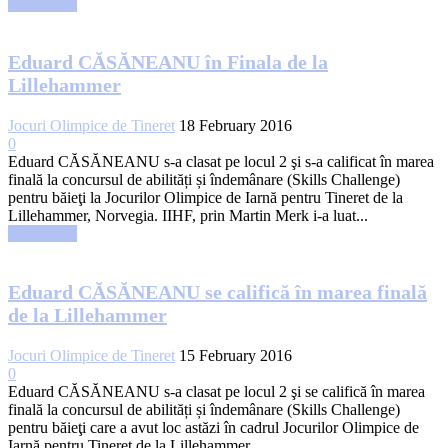
Read more
Eduard CĂSĂNEANU în Finala de la
Lillehammer
Jocuri Olimpice de Tineret
18 February 2016
0
Eduard CĂSĂNEANU s-a clasat pe locul 2 şi s-a calificat în marea
finală la concursul de abilități și îndemânare (Skills Challenge)
pentru băieţi la Jocurilor Olimpice de Iarnă pentru Tineret de la
Lillehammer, Norvegia. IIHF, prin Martin Merk i-a luat...
Read more
Eduard CĂSĂNEANU se califică în marea finală
de la Lillehammer
Jocuri Olimpice de Tineret
15 February 2016
0
Eduard CĂSĂNEANU s-a clasat pe locul 2 şi se califică în marea
finală la concursul de abilități și îndemânare (Skills Challenge)
pentru băieţi care a avut loc astăzi în cadrul Jocurilor Olimpice de
Iarnă pentru Tineret de la Lillehammer,...