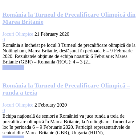
România la Turneul de Precalificare Olimpică din
Marea Britanie
Jocuri Olimpice
21 February 2020
0
România a încheiat pe locul 3 Turneul de precalificare olimpică de la
Nottingham, Marea Britanie, desfășurat în perioada 6 – 9 Februarie
2020. Rezultatele obținute de echipa noastră: 6 Februarie: Marea
Britanie (GBR) – Romania (ROU): 4 – 3 (2...
Read more
România la Turneul de Precalificare Olimpică –
runda a treia
Jocuri Olimpice
2 February 2020
0
Echipa națională de seniori a României va juca runda a treia de
precalificare olimpică în Marea Britanie, la Nottingham. Turneul are
loc în perioada 6 – 9 Februarie 2020. Participă reprezentativele de
seniori din: Marea Britanie (GBR), Ungaria (HUN),...