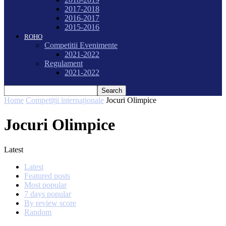
2017-2018
2016-2017
2015-2016
ROHO
Competitii Evenimente
2021-2022
Regulament
2021-2022
Home
Competiții internaționale
Jocuri Olimpice
Jocuri Olimpice
Latest
Latest
Featured posts
Most popular
7 days popular
By review score
Random