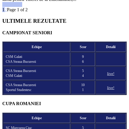
Read more
1
2
Page 1 of 2
ULTIMELE REZULTATE
CAMPIONAT SENIORI
Echipe
Scor
Detalii
CSM Galati
9
CSA Steaua Bucuresti
6
CSA Steaua Bucuresti
5
live!
CSM Galati
4
CSA Steaua Bucuresti
10
live!
Sportul Studentesc
1
CUPA ROMANIEI
Echipe
Scor
Detalii
SC Miercurea Ciuc
5