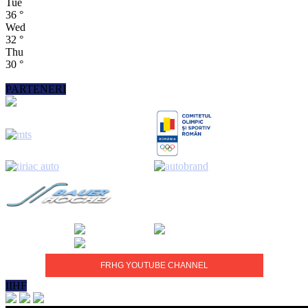
Tue
36
°
Wed
32
°
Thu
30
°
PARTENERI
FRHG YOUTUBE CHANNEL
IIHF