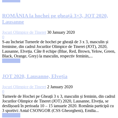
Read more
ROMÂNIA la hochei pe gheață 3×3, JOT 2020,
Lausanne
Jocuri Olimpice de Tineret
30 January 2020
0
S-au încheiat Turneele de hochei pe gheață de 3 x 3, masculin și
feminine, din cadrul Jocurilor Olimpice de Tineret (JOT), 2020,
Lausanne, Elveția. Câte 8 echipe (Blue, Red, Brown, Yelow, Green,
Black, Orange, Grey) la masculin, respectiv feminin,...
Read more
JOT 2020, Lausanne, Elveția
Jocuri Olimpice de Tineret
2 January 2020
0
Turneele de Hochei pe Gheață 3 x 3, masculin și feminin, din cadrul
Jocurilor Olimpice de Tineret (JOT) 2020, Lausanne, Elveția, se
desfășoară în perioada 10 – 15 ianuarie 2020. România participă cu
3 sportivi: Antal CSONGOR (CSS Gheorgheni), Emilia...
Read more