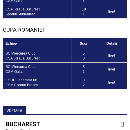
CSM Galati
4
CSA Steaua Bucuresti
10
live!
Sportul Studentesc
1
CUPA ROMANIEI
Echipe
Scor
Detalii
SC Miercurea Ciuc
5
live!
CSA Steaua Bucuresti
0
SC Miercurea Ciuc
8
live!
CSM Galati
1
CSHC Fenestela 68
0
live!
CSM Corona Brasov
2
VREMEA
BUCHAREST