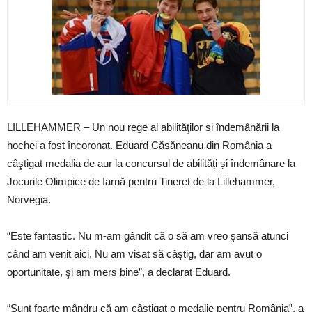
LILLEHAMMER – Un nou rege al abilităţilor și îndemânării la
hochei a fost încoronat. Eduard Căsăneanu din România a
câştigat medalia de aur la concursul de abilități și îndemânare la
Jocurile Olimpice de Iarnă pentru Tineret de la Lillehammer,
Norvegia.
“Este fantastic. Nu m-am gândit că o să am vreo şansă atunci
când am venit aici, Nu am visat să câştig, dar am avut o
oportunitate, şi am mers bine”, a declarat Eduard.
“Sunt foarte mândru că am câştigat o medalie pentru România”, a