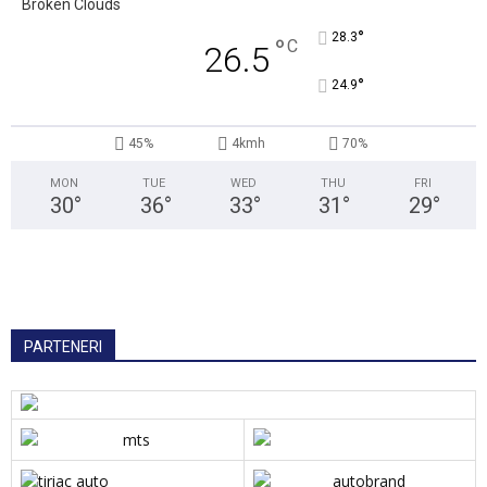
Broken Clouds
°
28.3
°
C
26.5
°
24.9
45%
4kmh
70%
MON
TUE
WED
THU
FRI
30
°
36
°
33
°
31
°
29
°
PARTENERI