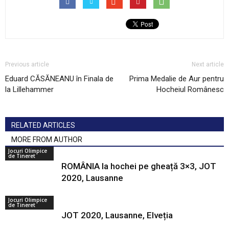
Previous article
Next article
Eduard CĂSĂNEANU în Finala de
Prima Medalie de Aur pentru
la Lillehammer
Hocheiul Românesc
RELATED ARTICLES
MORE FROM AUTHOR
Jocuri Olimpice
de Tineret
ROMÂNIA la hochei pe gheață 3×3, JOT
2020, Lausanne
Jocuri Olimpice
de Tineret
JOT 2020, Lausanne, Elveția