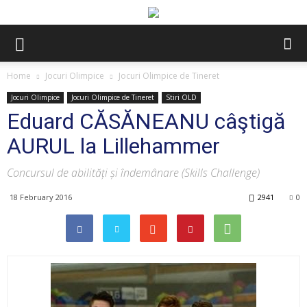
Home
Jocuri Olimpice
Jocuri Olimpice de Tineret
Jocuri Olimpice
Jocuri Olimpice de Tineret
Stiri OLD
Eduard CĂSĂNEANU câştigă
AURUL la Lillehammer
Concursul de abilități și îndemânare (Skills Challenge)
18 February 2016
2941
0