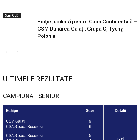
Stiri OLD
Ediţie jubiliară pentru Cupa Continentală –
CSM Dunărea Galaţi, Grupa C, Tychy,
Polonia
ULTIMELE REZULTATE
CAMPIONAT SENIORI
Echipe
Scor
Detalii
CSM Galati
9
CSA Steaua Bucuresti
6
CSA Steaua Bucuresti
5
live!