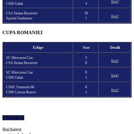
live!
CSM Galati
4
CSA Steaua Bucuresti
10
live!
Sportul Studentesc
1
CUPA ROMANIEI
Echipe
Scor
Detalii
SC Miercurea Ciuc
5
live!
CSA Steaua Bucuresti
0
SC Miercurea Ciuc
8
live!
CSM Galati
1
CSHC Fenestela 68
0
live!
CSM Corona Brasov
2
VREMEA
Bucharest