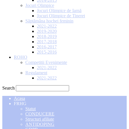
2014-2015
Jocuri Olimpice
Jocuri Olimpice de Iarnă
Jocuri Olimpice de Tineret
Săptămâna hochei feminin
2021-2022
2019-2020
2018-2019
2017-2018
2016-2017
2015-2016
ROHO
Competitii Evenimente
2021-2022
Regulament
2021-2022
Search
Acasa
FRHG
Statut
CONDUCERE
Structuri afiliate
ANTIDOPING