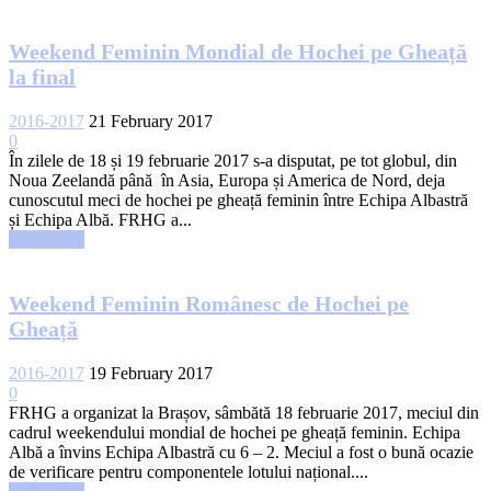
Weekend Feminin Mondial de Hochei pe Gheață
la final
2016-2017
21 February 2017
0
În zilele de 18 și 19 februarie 2017 s-a disputat, pe tot globul, din
Noua Zeelandă până în Asia, Europa și America de Nord, deja
cunoscutul meci de hochei pe gheață feminin între Echipa Albastră
și Echipa Albă. FRHG a...
Read more
Weekend Feminin Românesc de Hochei pe
Gheață
2016-2017
19 February 2017
0
FRHG a organizat la Brașov, sâmbătă 18 februarie 2017, meciul din
cadrul weekendului mondial de hochei pe gheață feminin. Echipa
Albă a învins Echipa Albastră cu 6 – 2. Meciul a fost o bună ocazie
de verificare pentru componentele lotului național....