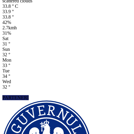
scattered clouds
33.8
°
C
33.9
°
33.8
°
42%
2.7kmh
31%
Sat
31
°
Sun
32
°
Mon
33
°
Tue
34
°
Wed
32
°
PARTENERI