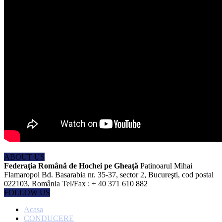
ABOUT US
Federaţia Română de Hochei pe Gheaţă
Patinoarul Mihai
Flamaropol Bd. Basarabia nr. 35-37, sector 2, Bucureşti, cod postal
022103, România Tel/Fax : + 40 371 610 882
FOLLOW US
Acasa
CONDUCERE