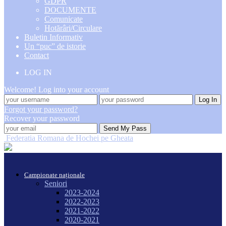
GDPR
DOCUMENTE
Comunicate
Hotărâri/Circulare
Buletin Informativ
Un “puc” de istorie
Contact
LOG IN
Welcome! Log into your account
Forgot your password?
Recover your password
Federatia Romana de Hochei pe Gheata
Campionate naționale
Seniori
2023-2024
2022-2023
2021-2022
2020-2021