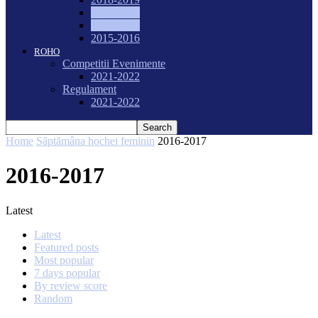
2017-2018
2016-2017
2015-2016
ROHO
Competitii Evenimente
2021-2022
Regulament
2021-2022
Home
Săptămâna hochei feminin
2016-2017
2016-2017
Latest
Latest
Featured posts
Most popular
7 days popular
By review score
Random