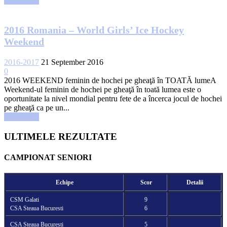
Read more
2016 Romania – World Girls’ Ice Hockey
Weekend
2016-2017
21 September 2016
0
2016 WEEKEND feminin de hochei pe gheaţă în TOATĂ lumeA
Weekend-ul feminin de hochei pe gheaţă în toată lumea este o
oportunitate la nivel mondial pentru fete de a încerca jocul de hochei
pe gheaţă ca pe un...
Read more
ULTIMELE REZULTATE
CAMPIONAT SENIORI
Echipe
Scor
Detalii
CSM Galati
9
CSA Steaua Bucuresti
6
CSA Steaua Bucuresti
5