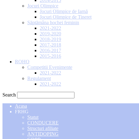
2014-2015
Jocuri Olimpice
Jocuri Olimpice de Iarnă
Jocuri Olimpice de Tineret
Săptămâna hochei feminin
2021-2022
2019-2020
2018-2019
2017-2018
2016-2017
2015-2016
ROHO
Competitii Evenimente
2021-2022
Regulament
2021-2022
Search
Acasa
FRHG
Statut
CONDUCERE
Structuri afiliate
ANTIDOPING