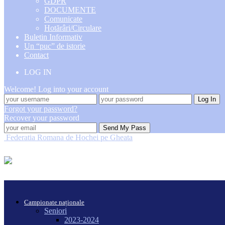
GDPR
DOCUMENTE
Comunicate
Hotărâri/Circulare
Buletin Informativ
Un “puc” de istorie
Contact
LOG IN
Welcome! Log into your account
Forgot your password?
Recover your password
Federatia Romana de Hochei pe Gheata
Campionate naționale
Seniori
2023-2024