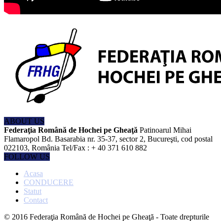
ABOUT US
Federaţia Română de Hochei pe Gheaţă
Patinoarul Mihai
Flamaropol Bd. Basarabia nr. 35-37, sector 2, Bucureşti, cod postal
022103, România Tel/Fax : + 40 371 610 882
FOLLOW US
Acasa
CONDUCERE
Statut
Contact
© 2016 Federaţia Română de Hochei pe Gheaţă - Toate drepturile