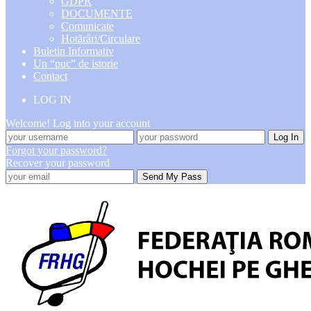
GDPR
DOCUMENTE
Comunicate
Hotărâri/Circulare
Buletin Informativ
Un “puc” de istorie
Contact
LOG IN
Welcome! Log into your account
Forgot your password?
Recover your password