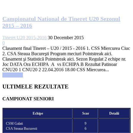
Campionatul National de Tineret U20 Sezonul
2015 – 2016
Tineret U20 2015-2016
30 December 2015
0
Clasament final Tineret – U20 / 2015 - 2016 1. CSS Miercurea Ciuc
2. CSA Steaua Bucureşti Program meciuri Pointstreak aici.
Clasament şi Statistică Pointstreak aici. Sezon Regulat 2 echipe nr.
Joc DATA Ora ECHIPA A vs ECHIPA B Rezultat Patinoar
CNU20 1 CNU20 2 22.04.2016 18.00 CSS Miercurea...
Read more
ULTIMELE REZULTATE
CAMPIONAT SENIORI
Echipe
Scor
Detalii
CSM Galati
9
CSA Steaua Bucuresti
6