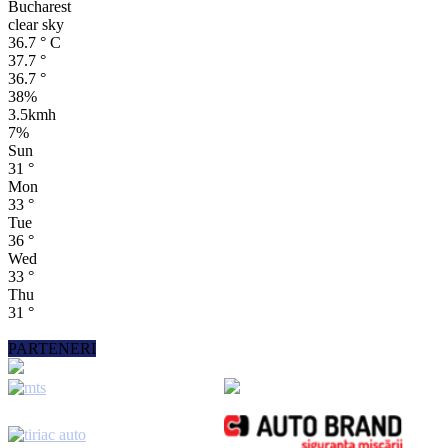
Bucharest
clear sky
36.7
°
C
37.7
°
36.7
°
38%
3.5kmh
7%
Sun
31
°
Mon
33
°
Tue
36
°
Wed
33
°
Thu
31
°
PARTENERI