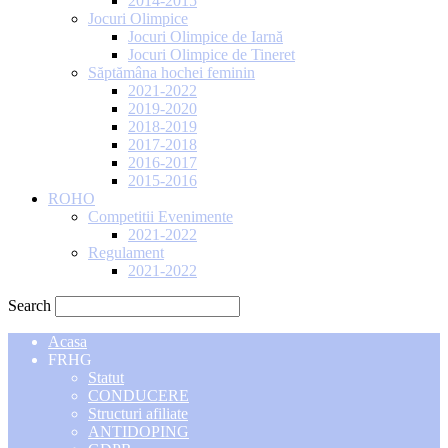
2014-2015
Jocuri Olimpice
Jocuri Olimpice de Iarnă
Jocuri Olimpice de Tineret
Săptămâna hochei feminin
2021-2022
2019-2020
2018-2019
2017-2018
2016-2017
2015-2016
ROHO
Competitii Evenimente
2021-2022
Regulament
2021-2022
Search
Acasa
FRHG
Statut
CONDUCERE
Structuri afiliate
ANTIDOPING