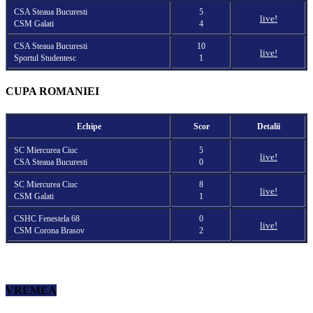
CSA Steaua Bucuresti
5
live!
CSM Galati
4
CSA Steaua Bucuresti
10
live!
Sportul Studentesc
1
CUPA ROMANIEI
Echipe
Scor
Detalii
SC Miercurea Ciuc
5
live!
CSA Steaua Bucuresti
0
SC Miercurea Ciuc
8
live!
CSM Galati
1
CSHC Fenestela 68
0
live!
CSM Corona Brasov
2
VREMEA