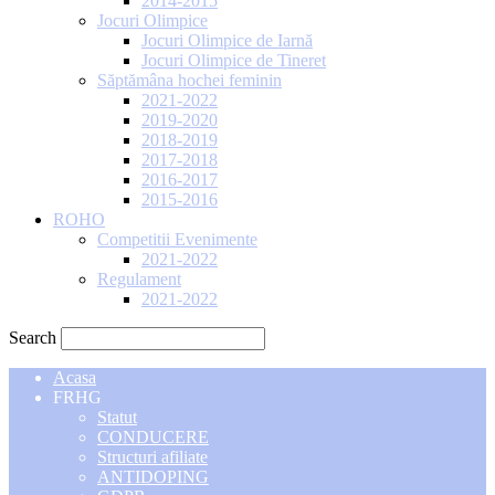
2014-2015
Jocuri Olimpice
Jocuri Olimpice de Iarnă
Jocuri Olimpice de Tineret
Săptămâna hochei feminin
2021-2022
2019-2020
2018-2019
2017-2018
2016-2017
2015-2016
ROHO
Competitii Evenimente
2021-2022
Regulament
2021-2022
Search
Acasa
FRHG
Statut
CONDUCERE
Structuri afiliate
ANTIDOPING