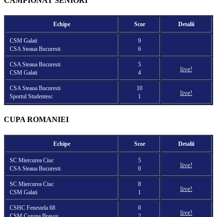
CAMPIONAT SENIORI
Echipe
Scor
Detalii
CSM Galati
9
CSA Steaua Bucuresti
6
CSA Steaua Bucuresti
5
live!
CSM Galati
4
CSA Steaua Bucuresti
10
live!
Sportul Studentesc
1
CUPA ROMANIEI
Echipe
Scor
Detalii
SC Miercurea Ciuc
5
live!
CSA Steaua Bucuresti
0
SC Miercurea Ciuc
8
live!
CSM Galati
1
CSHC Fenestela 68
0
live!
CSM Corona Brasov
2