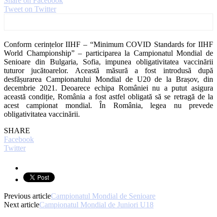
Share on Facebook
Tweet on Twitter
Conform cerințelor IIHF – “Minimum COVID Standards for IIHF
World Championship” – participarea la Campionatul Mondial de
Senioare din Bulgaria, Sofia, impunea obligativitatea vaccinării
tuturor jucătoarelor. Această măsură a fost introdusă după
desfășurarea Campionatului Mondial de U20 de la Brașov, din
decembrie 2021. Deoarece echipa României nu a putut asigura
această condiție, România a fost astfel obligată să se retragă de la
acest campionat mondial. În România, legea nu prevede
obligativitatea vaccinării.
SHARE
Facebook
Twitter
Previous article
Campionatul Mondial de Senioare
Next article
Campionatul Mondial de Juniori U18