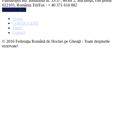
Flamaropol Bd. Basarabia nr. 35-37, sector 2, Bucureşti, cod postal
022103, România Tel/Fax : + 40 371 610 882
FOLLOW US
Acasa
CONDUCERE
Statut
Contact
© 2016 Federaţia Română de Hochei pe Gheaţă - Toate drepturile
rezervate!