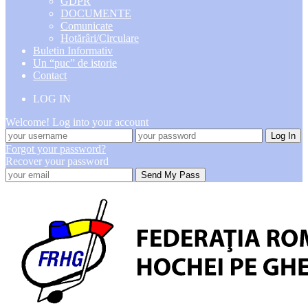
GDPR
DOCUMENTE
Comunicate
Hotărâri/Circulare
Buletin Informativ
Un “puc” de istorie
Contact
LOG IN
Welcome! Log into your account
Forgot your password?
Recover your password