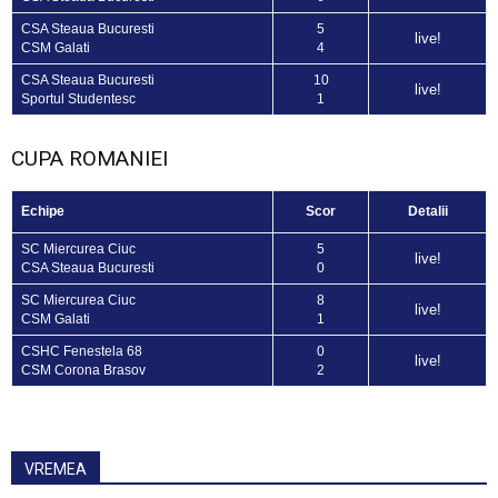
CSA Steaua Bucuresti
5
live!
CSM Galati
4
CSA Steaua Bucuresti
10
live!
Sportul Studentesc
1
CUPA ROMANIEI
Echipe
Scor
Detalii
SC Miercurea Ciuc
5
live!
CSA Steaua Bucuresti
0
SC Miercurea Ciuc
8
live!
CSM Galati
1
CSHC Fenestela 68
0
live!
CSM Corona Brasov
2
VREMEA