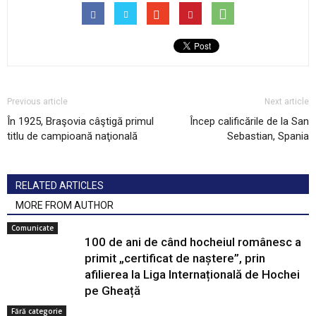
Previous article
Next article
În 1925, Braşovia câştigă primul
Încep calificările de la San
titlu de campioană naţională
Sebastian, Spania
RELATED ARTICLES
MORE FROM AUTHOR
Comunicate
100 de ani de când hocheiul românesc a
primit „certificat de naștere”, prin
afilierea la Liga Internațională de Hochei
pe Gheață
Fără categorie