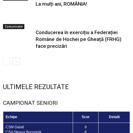
La mulți ani, ROMÂNIA!
Comunicate
Conducerea în exercițiu a Federației
Române de Hochei pe Gheață (FRHG)
face precizări
ULTIMELE REZULTATE
CAMPIONAT SENIORI
Echipe
Scor
Detalii
CSM Galati
9
CSA Steaua Bucuresti
6