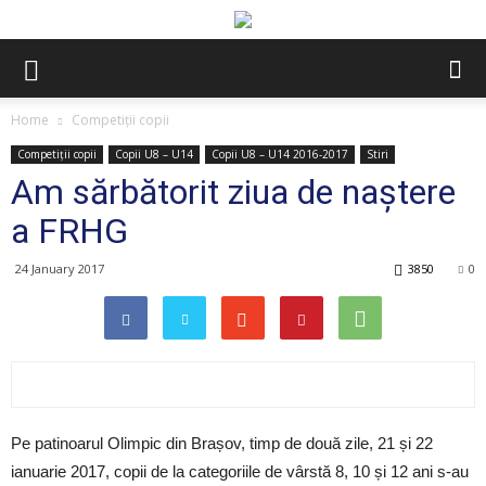
Home
Competiții copii
Competiții copii
Copii U8 – U14
Copii U8 – U14 2016-2017
Stiri
Am sărbătorit ziua de naștere
a FRHG
24 January 2017
3850
0
Pe patinoarul Olimpic din Brașov, timp de două zile, 21 și 22
ianuarie 2017, copii de la categoriile de vârstă 8, 10 și 12 ani s-au