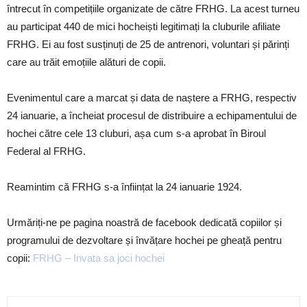
întrecut în competițiile organizate de către FRHG. La acest turneu
au participat 440 de mici hocheiști legitimați la cluburile afiliate
FRHG. Ei au fost susținuți de 25 de antrenori, voluntari și părinți
care au trăit emoțiile alături de copii.
Evenimentul care a marcat și data de naștere a FRHG, respectiv
24 ianuarie, a încheiat procesul de distribuire a echipamentului de
hochei către cele 13 cluburi, așa cum s-a aprobat în Biroul
Federal al FRHG.
Reamintim că FRHG s-a înființat la 24 ianuarie 1924.
Urmăriți-ne pe pagina noastră de facebook dedicată copiilor și
programului de dezvoltare și învățare hochei pe gheață pentru
copii:
FRHG – Invata sa joci hochei