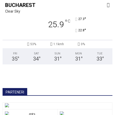
BUCHAREST
Clear Sky
°
27.3
°
C
25.9
°
22.8
53%
1.1kmh
0%
FRI
SAT
SUN
MON
TUE
35
°
34
°
31
°
31
°
33
°
PARTENERI