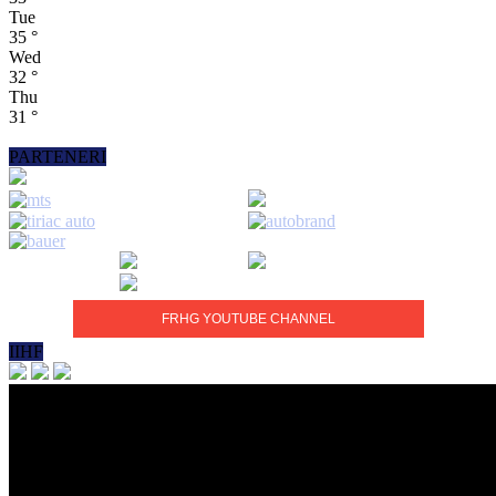
Tue
35
°
Wed
32
°
Thu
31
°
PARTENERI
FRHG YOUTUBE CHANNEL
IIHF