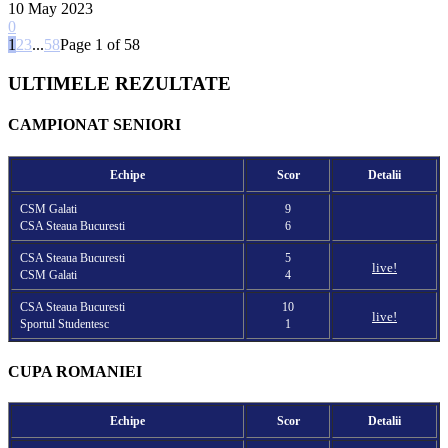
10 May 2023
0
1
2
3
...
58
Page 1 of 58
ULTIMELE REZULTATE
CAMPIONAT SENIORI
Echipe
Scor
Detalii
CSM Galati
9
CSA Steaua Bucuresti
6
CSA Steaua Bucuresti
5
live!
CSM Galati
4
CSA Steaua Bucuresti
10
live!
Sportul Studentesc
1
CUPA ROMANIEI
Echipe
Scor
Detalii