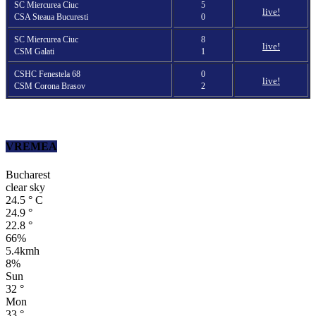
SC Miercurea Ciuc
5
live!
CSA Steaua Bucuresti
0
SC Miercurea Ciuc
8
live!
CSM Galati
1
CSHC Fenestela 68
0
live!
CSM Corona Brasov
2
VREMEA
Bucharest
clear sky
24.5
°
C
24.9
°
22.8
°
66%
5.4kmh
8%
Sun
32
°
Mon
33
°