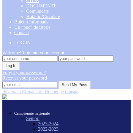
GDPR
DOCUMENTE
Comunicate
Hotărâri/Circulare
Buletin Informativ
Un “puc” de istorie
Contact
LOG IN
Welcome! Log into your account
Forgot your password?
Recover your password
Federatia Romana de Hochei pe Gheata
Campionate naționale
Seniori
2023-2024
2022-2023