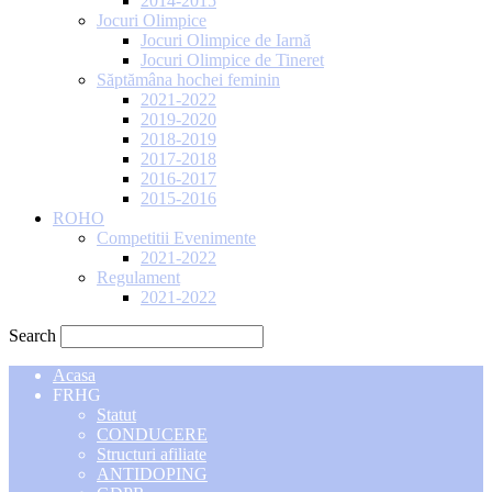
2014-2015
Jocuri Olimpice
Jocuri Olimpice de Iarnă
Jocuri Olimpice de Tineret
Săptămâna hochei feminin
2021-2022
2019-2020
2018-2019
2017-2018
2016-2017
2015-2016
ROHO
Competitii Evenimente
2021-2022
Regulament
2021-2022
Search
Acasa
FRHG
Statut
CONDUCERE
Structuri afiliate
ANTIDOPING