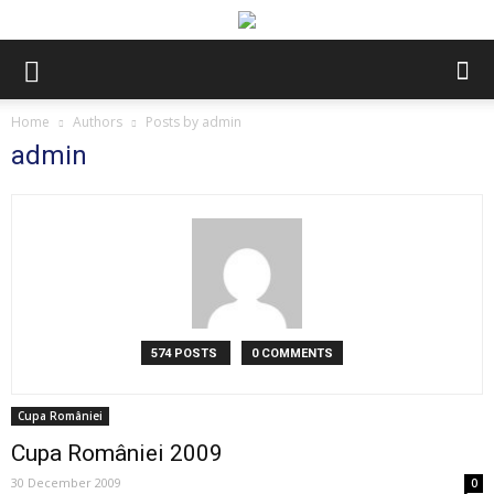
Home
Authors
Posts by admin
admin
574 POSTS
0 COMMENTS
Cupa României
Cupa României 2009
30 December 2009
0