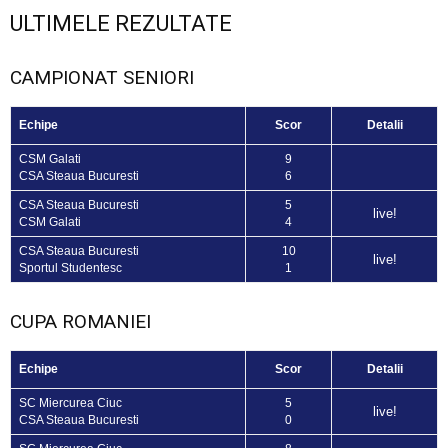
ULTIMELE REZULTATE
CAMPIONAT SENIORI
Echipe
Scor
Detalii
CSM Galati
9
CSA Steaua Bucuresti
6
CSA Steaua Bucuresti
5
live!
CSM Galati
4
CSA Steaua Bucuresti
10
live!
Sportul Studentesc
1
CUPA ROMANIEI
Echipe
Scor
Detalii
SC Miercurea Ciuc
5
live!
CSA Steaua Bucuresti
0