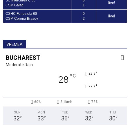
SC Miercurea Ciuc
8
live!
CSM Galati
1
CSHC Fenestela 68
0
live!
CSM Corona Brasov
2
VREMEA
BUCHAREST
Moderate Rain
°
28.3
°
C
28
°
27.7
60%
3.1kmh
73%
SUN
MON
TUE
WED
THU
32
°
33
°
36
°
32
°
30
°