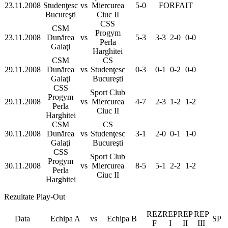
23.11.2008
Studenţesc
vs
Miercurea
5-0
FORFAIT
Bucureşti
Ciuc II
CSS
CSM
Progym
23.11.2008
Dunărea
vs
5-3
3-3
2-0
0-0
Perla
Galaţi
Harghitei
CSM
CS
29.11.2008
Dunărea
vs
Studenţesc
0-3
0-1
0-2
0-0
Galaţi
Bucureşti
CSS
Sport Club
Progym
29.11.2008
vs
Miercurea
4-7
2-3
1-2
1-2
Perla
Ciuc II
Harghitei
CSM
CS
30.11.2008
Dunărea
vs
Studenţesc
3-1
2-0
0-1
1-0
Galaţi
Bucureşti
CSS
Sport Club
Progym
30.11.2008
vs
Miercurea
8-5
5-1
2-2
1-2
Perla
Ciuc II
Harghitei
Rezultate Play-Out
REZ
REP
REP
REP
Data
Echipa A
vs
Echipa B
SP
F
I
II
III