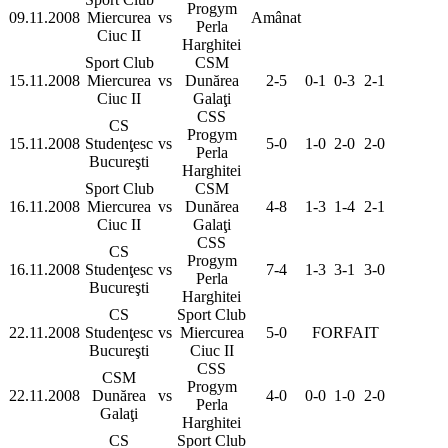
Progym
09.11.2008
Miercurea
vs
Amânat
Perla
Ciuc II
Harghitei
Sport Club
CSM
15.11.2008
Miercurea
vs
Dunărea
2-5
0-1
0-3
2-1
Ciuc II
Galaţi
CSS
CS
Progym
15.11.2008
Studenţesc
vs
5-0
1-0
2-0
2-0
Perla
Bucureşti
Harghitei
Sport Club
CSM
16.11.2008
Miercurea
vs
Dunărea
4-8
1-3
1-4
2-1
Ciuc II
Galaţi
CSS
CS
Progym
16.11.2008
Studenţesc
vs
7-4
1-3
3-1
3-0
Perla
Bucureşti
Harghitei
CS
Sport Club
22.11.2008
Studenţesc
vs
Miercurea
5-0
FORFAIT
Bucureşti
Ciuc II
CSS
CSM
Progym
22.11.2008
Dunărea
vs
4-0
0-0
1-0
2-0
Perla
Galaţi
Harghitei
CS
Sport Club