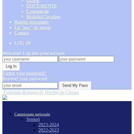
GDPR
DOCUMENTE
Comunicate
Hotărâri/Circulare
Buletin Informativ
Un “puc” de istorie
Contact
LOG IN
Welcome! Log into your account
Forgot your password?
Recover your password
Federatia Romana de Hochei pe Gheata
Campionate naționale
Seniori
2023-2024
2022-2023