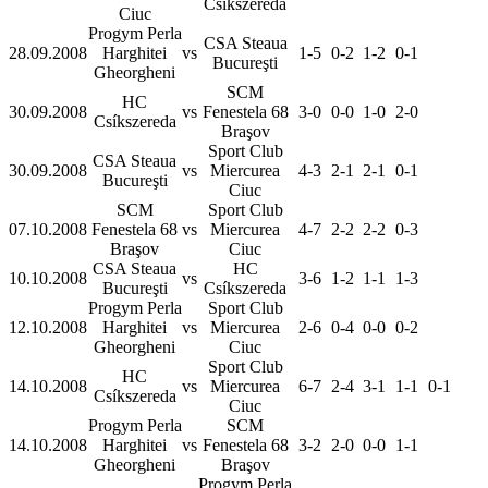
Csíkszereda
Ciuc
Progym Perla
CSA Steaua
28.09.2008
Harghitei
vs
1-5
0-2
1-2
0-1
Bucureşti
Gheorgheni
SCM
HC
30.09.2008
vs
Fenestela 68
3-0
0-0
1-0
2-0
Csíkszereda
Braşov
Sport Club
CSA Steaua
30.09.2008
vs
Miercurea
4-3
2-1
2-1
0-1
Bucureşti
Ciuc
SCM
Sport Club
07.10.2008
Fenestela 68
vs
Miercurea
4-7
2-2
2-2
0-3
Braşov
Ciuc
CSA Steaua
HC
10.10.2008
vs
3-6
1-2
1-1
1-3
Bucureşti
Csíkszereda
Progym Perla
Sport Club
12.10.2008
Harghitei
vs
Miercurea
2-6
0-4
0-0
0-2
Gheorgheni
Ciuc
Sport Club
HC
14.10.2008
vs
Miercurea
6-7
2-4
3-1
1-1
0-1
Csíkszereda
Ciuc
Progym Perla
SCM
14.10.2008
Harghitei
vs
Fenestela 68
3-2
2-0
0-0
1-1
Gheorgheni
Braşov
Progym Perla