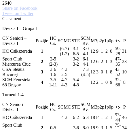
2640
Share on Facebook
Tweet on Twitter
Clasament
Divizia I – Grupa I
CN Seniori –
HC
SCM
Poziţie
SCMC
STE
M
3p
2p
1p
0p
+:-
P
Divizia I
Cs.
Bv.
(6-7)
3-1
3-0
59-
HC Csíkszereda
1
12
9
1
2
0
31
(1-2)
6-5
4-1
28
Sport Club
2-5
3-2
6-1
47-
2
12
6
2
1
3
23
Miercurea Ciuc
(2-3)
3-2
4-1
35
CSA Steaua
3-6
4-3
7-3
43-
3
12
3
0
1
8
10
Bucureşti
1-6
2-5
(4-5)
52
SCM Fenestela
3-5
4-7
5-4
32-
4
12
2
1
0
9
8
68 Braşov
1-11
4-3
4-8
66
Turneul 1-4
CN Seniori –
HC
SCM
Poziţie
SCMC
STE
M
3p
2p
1p
0p
+:-
P
Divizia I
Cs.
Bv.
93-
HC Csíkszereda
1
4-3
6-2
6-3
18
14
1
2
1
46
44
Sport Club
75-
2
0-5
7-6
8-0
18
9
3
1
5
34