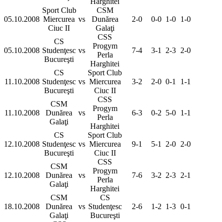
Harghitei
Sport Club
CSM
05.10.2008
Miercurea
vs
Dunărea
2-0
0-0
1-0
1-0
Ciuc II
Galaţi
CSS
CS
Progym
05.10.2008
Studenţesc
vs
7-4
3-1
2-3
2-0
Perla
Bucureşti
Harghitei
CS
Sport Club
11.10.2008
Studenţesc
vs
Miercurea
3-2
2-0
0-1
1-1
Bucureşti
Ciuc II
CSS
CSM
Progym
11.10.2008
Dunărea
vs
6-3
0-2
5-0
1-1
Perla
Galaţi
Harghitei
CS
Sport Club
12.10.2008
Studenţesc
vs
Miercurea
9-1
5-1
2-0
2-0
Bucureşti
Ciuc II
CSS
CSM
Progym
12.10.2008
Dunărea
vs
7-6
3-2
2-3
2-1
Perla
Galaţi
Harghitei
CSM
CS
18.10.2008
Dunărea
vs
Studenţesc
2-6
1-2
1-3
0-1
Galaţi
Bucureşti