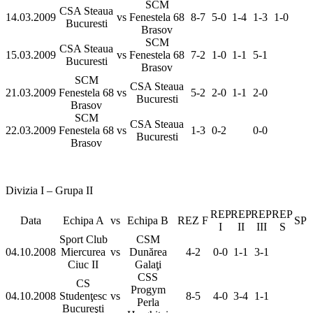
SCM
CSA Steaua
14.03.2009
vs
Fenestela 68
8-7
5-0
1-4
1-3
1-0
Bucuresti
Brasov
SCM
CSA Steaua
15.03.2009
vs
Fenestela 68
7-2
1-0
1-1
5-1
Bucuresti
Brasov
SCM
CSA Steaua
21.03.2009
Fenestela 68
vs
5-2
2-0
1-1
2-0
Bucuresti
Brasov
SCM
CSA Steaua
22.03.2009
Fenestela 68
vs
1-3
0-2
0-0
Bucuresti
Brasov
Divizia I – Grupa II
REP
REP
REP
REP
Data
Echipa A
vs
Echipa B
REZ F
SP
I
II
III
S
Sport Club
CSM
04.10.2008
Miercurea
vs
Dunărea
4-2
0-0
1-1
3-1
Ciuc II
Galaţi
CSS
CS
Progym
04.10.2008
Studenţesc
vs
8-5
4-0
3-4
1-1
Perla
Bucureşti