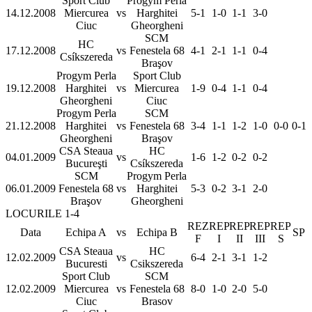
Sport Club
Progym Perla
14.12.2008
Miercurea
vs
Harghitei
5-1
1-0
1-1
3-0
Ciuc
Gheorgheni
SCM
HC
17.12.2008
vs
Fenestela 68
4-1
2-1
1-1
0-4
Csíkszereda
Braşov
Progym Perla
Sport Club
19.12.2008
Harghitei
vs
Miercurea
1-9
0-4
1-1
0-4
Gheorgheni
Ciuc
Progym Perla
SCM
21.12.2008
Harghitei
vs
Fenestela 68
3-4
1-1
1-2
1-0
0-0
0-1
Gheorgheni
Braşov
CSA Steaua
HC
04.01.2009
vs
1-6
1-2
0-2
0-2
Bucureşti
Csíkszereda
SCM
Progym Perla
06.01.2009
Fenestela 68
vs
Harghitei
5-3
0-2
3-1
2-0
Braşov
Gheorgheni
LOCURILE 1-4
REZ
REP
REP
REP
REP
Data
Echipa A
vs
Echipa B
SP
F
I
II
III
S
CSA Steaua
HC
12.02.2009
vs
6-4
2-1
3-1
1-2
Bucuresti
Csikszereda
Sport Club
SCM
12.02.2009
Miercurea
vs
Fenestela 68
8-0
1-0
2-0
5-0
Ciuc
Brasov