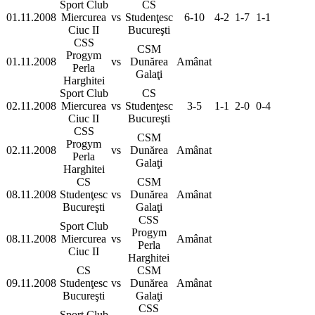
Sport Club
CS
01.11.2008
Miercurea
vs
Studenţesc
6-10
4-2
1-7
1-1
Ciuc II
Bucureşti
CSS
CSM
Progym
01.11.2008
vs
Dunărea
Amânat
Perla
Galaţi
Harghitei
Sport Club
CS
02.11.2008
Miercurea
vs
Studenţesc
3-5
1-1
2-0
0-4
Ciuc II
Bucureşti
CSS
CSM
Progym
02.11.2008
vs
Dunărea
Amânat
Perla
Galaţi
Harghitei
CS
CSM
08.11.2008
Studenţesc
vs
Dunărea
Amânat
Bucureşti
Galaţi
CSS
Sport Club
Progym
08.11.2008
Miercurea
vs
Amânat
Perla
Ciuc II
Harghitei
CS
CSM
09.11.2008
Studenţesc
vs
Dunărea
Amânat
Bucureşti
Galaţi
CSS
Sport Club