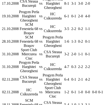
CSA Steaua
17.10.2008
vs
Harghitei
8-1
3-1
3-0
2-0
Bucureşti
Gheorgheni
Progym Perla
HC
19.10.2008
Harghitei
vs
6-1
0-1
2-0
4-0
Csíkszereda
Gheorgheni
SCM
HC
21.10.2008
Fenestela 68
vs
3-5
2-2
0-2
1-1
Csíkszereda
Braşov
SCM
Progym Perla
28.10.2008
Fenestela 68
vs
Harghitei
1-6
1-3
0-2
0-1
Braşov
Gheorgheni
Sport Club
CSA Steaua
31.10.2008
Miercurea
vs
3-2
2-0
1-1
0-1
Bucureşti
Ciuc
Progym Perla
HC
31.10.2008
Harghitei
vs
4-7
0-3
2-2
2-2
Csíkszereda
Gheorgheni
Progym Perla
CSA Steaua
02.11.2008
vs
Harghitei
6-4
0-1
2-1
4-2
Bucureşti
Gheorgheni
Sport Club
HC
02.11.2008
vs
Miercurea
1-2
0-1
1-0
0-0
0-0
0-1
Csíkszereda
Ciuc
SCM
CSA Steaua
18.11.2008
Fenestela 68
vs
5-4
1-0
1-3
3-1