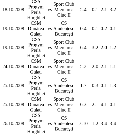
CSS
Sport Club
Progym
18.10.2008
vs
Miercurea
5-4
0-1
2-1
3-2
Perla
Ciuc II
Harghitei
CSM
CS
19.10.2008
Dunărea
vs
Studenţesc
0-4
0-1
0-2
0-1
Galaţi
Bucureşti
CSS
Sport Club
Progym
19.10.2008
vs
Miercurea
6-4
3-2
2-0
1-2
Perla
Ciuc II
Harghitei
CSM
Sport Club
24.10.2008
Dunărea
vs
Miercurea
5-2
2-0
2-1
1-1
Galaţi
Ciuc II
CSS
CS
Progym
25.10.2008
vs
Studenţesc
1-7
0-3
0-1
1-3
Perla
Bucureşti
Harghitei
CSM
Sport Club
25.10.2008
Dunărea
vs
Miercurea
6-3
2-1
4-1
0-1
Galaţi
Ciuc II
CSS
CS
Progym
26.10.2008
vs
Studenţesc
7-10
1-2
3-4
3-4
Perla
Bucureşti
Harghitei