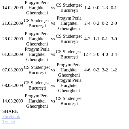
Progym Perla
CS Studenţesc
14.02.2009
Harghitei
vs
1-4
0-0
1-3
0-1
Bucureşti
Gheorgheni
Progym Perla
CS Studenţesc
21.02.2009
vs
Harghitei
2-4
0-2
0-2
2-0
Bucureşti
Gheorgheni
Progym Perla
CS Studenţesc
28.02.2009
Harghitei
vs
4-2
1-1
0-1
3-0
Bucureşti
Gheorgheni
Progym Perla
CS Studenţesc
01.03.2009
Harghitei
vs
12-4
5-0
4-0
3-4
Bucureşti
Gheorgheni
Progym Perla
CS Studenţesc
07.03.2009
vs
Harghitei
4-6
0-2
3-2
1-2
Bucureşti
Gheorgheni
Progym Perla
CS Studenţesc
08.03.2009
vs
Harghitei
Bucureşti
Gheorgheni
Progym Perla
CS Studenţesc
14.03.2009
Harghitei
vs
Bucureşti
Gheorgheni
SHARE
Facebook
Twitter