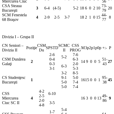
Miercurea Ciuc
56
CSA Steaua
73-
3
6-4
(4-5)
5-2
18
6
0
2
10
20
Bucureşti
79
SCM Fenestela
44-
4
2-9
2-5
3-7
18
2
1
0
15
8
68 Braşov
77
Divizia I – Grupa II
CN Seniori –
CSM
SCMC
CSS
Poziţie
SPSTD
M
3p
2p
1p
0p
+:-
P
Divizia II
Du
II
PROG
2-6
7-6
5-2
CSM Dunărea
0-4
6-3
51-
2
14
9
0
0
5
27
Galaţi
0-3
2-0
43
6-3
3-1
5-3
3-2
8-5
CS Studenţesc
9-1
5-0
95-
1
16
15
0
0
1
45
Bucureşti
5-0
7-4
38
5-0
7-4
4-2
CSS
6-10
2-5
49-
Miercurea
4
16
3
0
0
13
9
2-0
86
Ciuc SC II
3-5
4-8
5-4
1-7