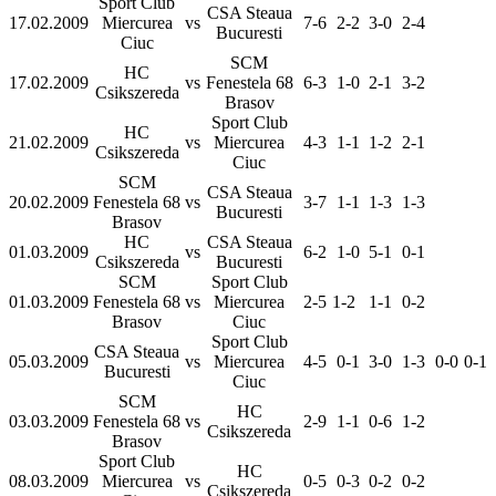
Sport Club
CSA Steaua
17.02.2009
Miercurea
vs
7-6
2-2
3-0
2-4
Bucuresti
Ciuc
SCM
HC
17.02.2009
vs
Fenestela 68
6-3
1-0
2-1
3-2
Csikszereda
Brasov
Sport Club
HC
21.02.2009
vs
Miercurea
4-3
1-1
1-2
2-1
Csikszereda
Ciuc
SCM
CSA Steaua
20.02.2009
Fenestela 68
vs
3-7
1-1
1-3
1-3
Bucuresti
Brasov
HC
CSA Steaua
01.03.2009
vs
6-2
1-0
5-1
0-1
Csikszereda
Bucuresti
SCM
Sport Club
01.03.2009
Fenestela 68
vs
Miercurea
2-5
1-2
1-1
0-2
Brasov
Ciuc
Sport Club
CSA Steaua
05.03.2009
vs
Miercurea
4-5
0-1
3-0
1-3
0-0
0-1
Bucuresti
Ciuc
SCM
HC
03.03.2009
Fenestela 68
vs
2-9
1-1
0-6
1-2
Csikszereda
Brasov
Sport Club
HC
08.03.2009
Miercurea
vs
0-5
0-3
0-2
0-2
Csikszereda