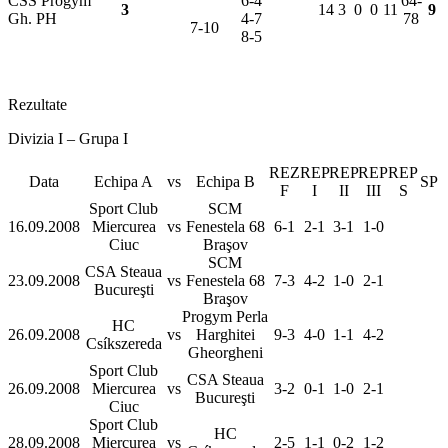
CSS Progym
6-4
64-
3
14
3
0
0
11
9
Gh. PH
4-7
78
7-10
8-5
Rezultate
Divizia I – Grupa I
REZ
REP
REP
REP
REP
Data
Echipa A
vs
Echipa B
SP
F
I
II
III
S
Sport Club
SCM
16.09.2008
Miercurea
vs
Fenestela 68
6-1
2-1
3-1
1-0
Ciuc
Braşov
SCM
CSA Steaua
23.09.2008
vs
Fenestela 68
7-3
4-2
1-0
2-1
Bucureşti
Braşov
Progym Perla
HC
26.09.2008
vs
Harghitei
9-3
4-0
1-1
4-2
Csíkszereda
Gheorgheni
Sport Club
CSA Steaua
26.09.2008
Miercurea
vs
3-2
0-1
1-0
2-1
Bucureşti
Ciuc
Sport Club
HC
28.09.2008
Miercurea
vs
2-5
1-1
0-2
1-2