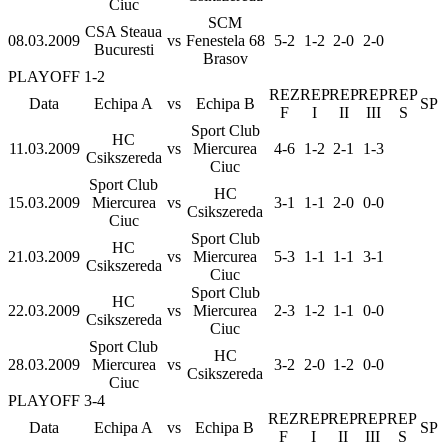
Ciuc
SCM
CSA Steaua
08.03.2009
vs
Fenestela 68
5-2
1-2
2-0
2-0
Bucuresti
Brasov
PLAYOFF 1-2
REZ
REP
REP
REP
REP
Data
Echipa A
vs
Echipa B
SP
F
I
II
III
S
Sport Club
HC
11.03.2009
vs
Miercurea
4-6
1-2
2-1
1-3
Csikszereda
Ciuc
Sport Club
HC
15.03.2009
Miercurea
vs
3-1
1-1
2-0
0-0
Csikszereda
Ciuc
Sport Club
HC
21.03.2009
vs
Miercurea
5-3
1-1
1-1
3-1
Csikszereda
Ciuc
Sport Club
HC
22.03.2009
vs
Miercurea
2-3
1-2
1-1
0-0
Csikszereda
Ciuc
Sport Club
HC
28.03.2009
Miercurea
vs
3-2
2-0
1-2
0-0
Csikszereda
Ciuc
PLAYOFF 3-4
REZ
REP
REP
REP
REP
Data
Echipa A
vs
Echipa B
SP
F
I
II
III
S