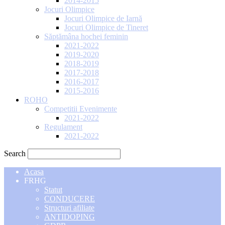
2014-2015
Jocuri Olimpice
Jocuri Olimpice de Iarnă
Jocuri Olimpice de Tineret
Săptămâna hochei feminin
2021-2022
2019-2020
2018-2019
2017-2018
2016-2017
2015-2016
ROHO
Competitii Evenimente
2021-2022
Regulament
2021-2022
Search
Acasa
FRHG
Statut
CONDUCERE
Structuri afiliate
ANTIDOPING