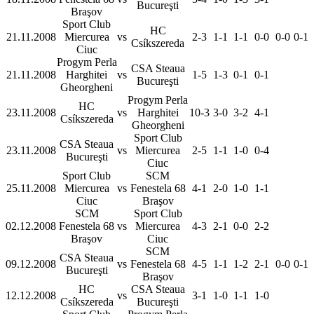
Bucureşti
Braşov
Sport Club
HC
21.11.2008
Miercurea
vs
2-3
1-1
1-1
0-0
0-0
0-1
Csíkszereda
Ciuc
Progym Perla
CSA Steaua
21.11.2008
Harghitei
vs
1-5
1-3
0-1
0-1
Bucureşti
Gheorgheni
Progym Perla
HC
23.11.2008
vs
Harghitei
10-3
3-0
3-2
4-1
Csíkszereda
Gheorgheni
Sport Club
CSA Steaua
23.11.2008
vs
Miercurea
2-5
1-1
1-0
0-4
Bucureşti
Ciuc
Sport Club
SCM
25.11.2008
Miercurea
vs
Fenestela 68
4-1
2-0
1-0
1-1
Ciuc
Braşov
SCM
Sport Club
02.12.2008
Fenestela 68
vs
Miercurea
4-3
2-1
0-0
2-2
Braşov
Ciuc
SCM
CSA Steaua
09.12.2008
vs
Fenestela 68
4-5
1-1
1-2
2-1
0-0
0-1
Bucureşti
Braşov
HC
CSA Steaua
12.12.2008
vs
3-1
1-0
1-1
1-0
Csíkszereda
Bucureşti