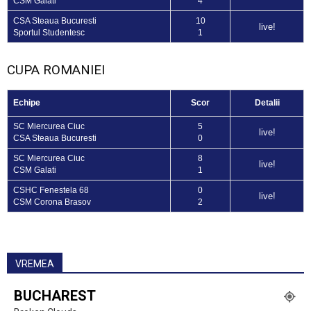
CSM Galati
4
CSA Steaua Bucuresti
10
live!
Sportul Studentesc
1
CUPA ROMANIEI
Echipe
Scor
Detalii
SC Miercurea Ciuc
5
live!
CSA Steaua Bucuresti
0
SC Miercurea Ciuc
8
live!
CSM Galati
1
CSHC Fenestela 68
0
live!
CSM Corona Brasov
2
VREMEA
BUCHAREST