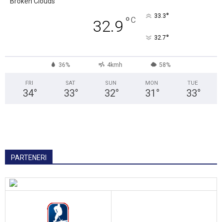
Broken Clouds
°
33.3
°
C
32.9
°
32.7
36%
4kmh
58%
FRI
SAT
SUN
MON
TUE
34
°
33
°
32
°
31
°
33
°
PARTENERI