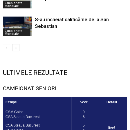
Campionate
Mondiale
S-au încheiat calificările de la San
Sebastian
Campionate
Mondiale
ULTIMELE REZULTATE
CAMPIONAT SENIORI
Echipe
Scor
Detalii
CSM Galati
9
CSA Steaua Bucuresti
6
CSA Steaua Bucuresti
5
live!