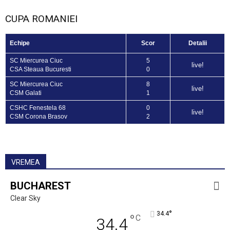
CUPA ROMANIEI
Echipe
Scor
Detalii
SC Miercurea Ciuc
5
live!
CSA Steaua Bucuresti
0
SC Miercurea Ciuc
8
live!
CSM Galati
1
CSHC Fenestela 68
0
live!
CSM Corona Brasov
2
VREMEA
BUCHAREST
Clear Sky
°
34.4
°
C
34.4