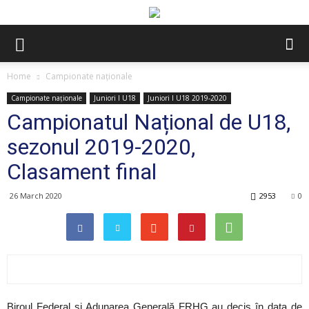
Home
Campionate naționale
Campionate naționale
Juniori I U18
Juniori I U18 2019-2020
Campionatul Național de U18,
sezonul 2019-2020,
Clasament final
26 March 2020
2953
0
Biroul Federal și Adunarea Generală FRHG au decis în data de