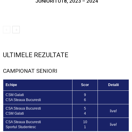
JUNIORI I U18, 2023 – 2024
ULTIMELE REZULTATE
CAMPIONAT SENIORI
Echipe
Scor
Detalii
CSM Galati
9
CSA Steaua Bucuresti
6
CSA Steaua Bucuresti
5
live!
CSM Galati
4
CSA Steaua Bucuresti
10
live!
Sportul Studentesc
1