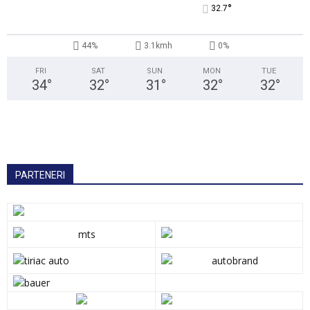
°
32.7
44%
3.1kmh
0%
FRI
SAT
SUN
MON
TUE
34
°
32
°
31
°
32
°
32
°
PARTENERI