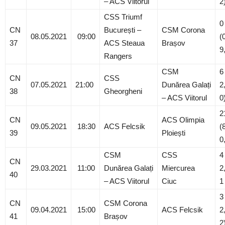
– ACS Viitorul
2
CSS Triumf
0
CN
București –
CSM Corona
08.05.2021
09:00
(
37
ACS Steaua
Brașov
9
Rangers
CSM
6
CN
CSS
07.05.2021
21:00
Dunărea Galați
2
38
Gheorgheni
– ACS Viitorul
0
2
CN
ACS Olimpia
09.05.2021
18:30
ACS Felcsik
(
39
Ploiești
0
CSM
CSS
4
CN
29.03.2021
11:00
Dunărea Galați
Miercurea
2
40
– ACS Viitorul
Ciuc
1
3
CN
CSM Corona
09.04.2021
15:00
ACS Felcsik
2
41
Brașov
2