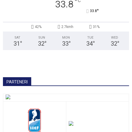
°
C
33.8
°
33.8
42%
2.7kmh
31%
SAT
SUN
MON
TUE
WED
31
°
32
°
33
°
34
°
32
°
PARTENERI