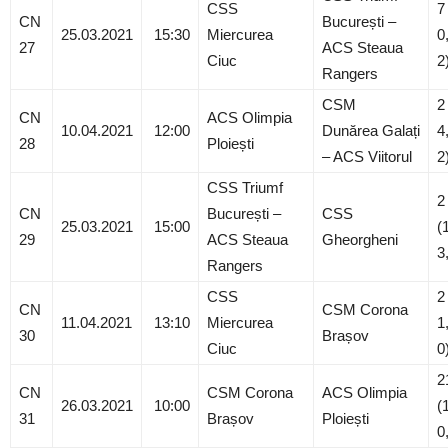
CSS
7
CN
București –
25.03.2021
15:30
Miercurea
0
27
ACS Steaua
Ciuc
2
Rangers
CSM
2
CN
ACS Olimpia
10.04.2021
12:00
Dunărea Galați
4
28
Ploiești
– ACS Viitorul
2
CSS Triumf
2
CN
București –
CSS
25.03.2021
15:00
(
29
ACS Steaua
Gheorgheni
3
Rangers
CSS
2
CN
CSM Corona
11.04.2021
13:10
Miercurea
1
30
Brașov
Ciuc
0
2
CN
CSM Corona
ACS Olimpia
26.03.2021
10:00
(
31
Brașov
Ploiești
0