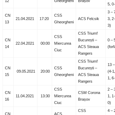
12
Gheorgheni
Brașov
5, 0
3 – 
CN
CSS
21.04.2021
17:20
ACS Felcsik
3, 2-
13
Gheorgheni
3)
CSS Triumf
CSS
CN
București –
0 – 
22.04.2021
00:00
Miercurea
14
ACS Steaua
(forf
Ciuc
Rangers
CSS Triumf
13 –
CN
CSS
București –
09.05.2021
20:00
(4-1
15
Gheorgheni
ACS Steaua
1, 6
Rangers
CSS
2 – 
CN
CSM Corona
11.04.2021
13:30
Miercurea
1, 1-
16
Brașov
Ciuc
0)
CSS
4 – 
CN
ACS