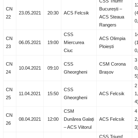
CSS Triumf
1
CN
București –
23.05.2021
20:30
ACS Felcsik
(
22
ACS Steaua
0
Rangers
CSS
1
CN
ACS Olimpia
06.05.2021
19:00
Miercurea
(
23
Ploiești
Ciuc
0
3
CN
CSS
CSM Corona
10.04.2021
09:10
0
24
Gheorgheni
Brașov
5
2
CN
CSS
11.04.2021
15:50
ACS Felcsik
1
25
Gheorgheni
4
CSM
4
CN
08.04.2021
12:00
Dunărea Galați
ACS Felcsik
2
26
– ACS Viitorul
3
CSS Triumf