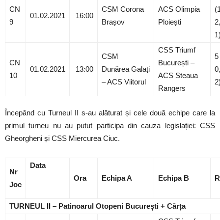
CN
CSM Corona
ACS Olimpia
(
01.02.2021
16:00
9
Brașov
Ploiești
2
1
CSS Triumf
CSM
5
CN
București –
01.02.2021
13:00
Dunărea Galați
0
10
ACS Steaua
– ACS Viitorul
2
Rangers
Începând cu Turneul II s-au alăturat și cele două echipe care la
primul turneu nu au putut participa din cauza legislației: CSS
Gheorgheni și CSS Miercurea Ciuc.
Data
Nr
Ora
Echipa A
Echipa B
R
Joc
TURNEUL II – Patinoarul Otopeni București + Cârța