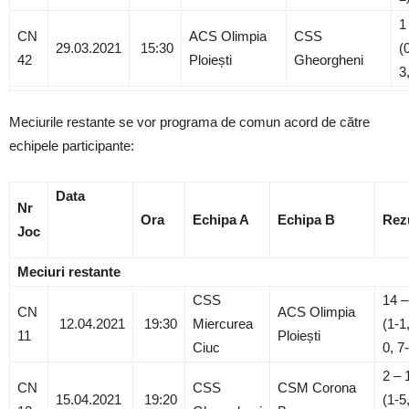
1
CN
ACS Olimpia
CSS
29.03.2021
15:30
(
42
Ploiești
Gheorgheni
3
Meciurile restante se vor programa de comun acord de către
echipele participante:
Data
Nr
Ora
Echipa A
Echipa B
Rezu
Joc
Meciuri restante
CSS
14 –
CN
ACS Olimpia
12.04.2021
19:30
Miercurea
(1-1
11
Ploiești
Ciuc
0, 7
2 – 
CN
CSS
CSM Corona
15.04.2021
19:20
(1-5