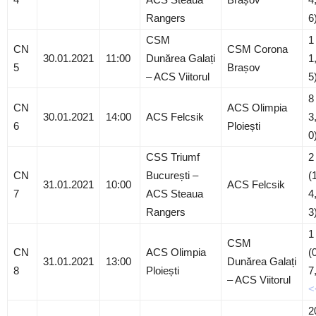
Rangers
6
CSM
1
CN
CSM Corona
30.01.2021
11:00
Dunărea Galați
1
5
Brașov
– ACS Viitorul
5
8
CN
ACS Olimpia
30.01.2021
14:00
ACS Felcsik
3
6
Ploiești
0
CSS Triumf
2
CN
București –
(
31.01.2021
10:00
ACS Felcsik
7
ACS Steaua
4
Rangers
3
1
CSM
CN
ACS Olimpia
(
31.01.2021
13:00
Dunărea Galați
8
Ploiești
7
– ACS Viitorul
<
2