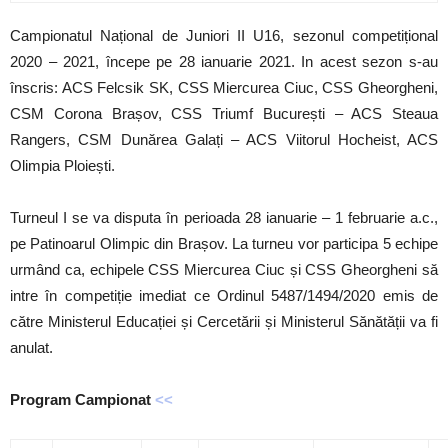
Campionatul Național de Juniori II U16, sezonul competițional
2020 – 2021, începe pe 28 ianuarie 2021. In acest sezon s-au
înscris: ACS Felcsik SK, CSS Miercurea Ciuc, CSS Gheorgheni,
CSM Corona Brașov, CSS Triumf București – ACS Steaua
Rangers, CSM Dunărea Galați – ACS Viitorul Hocheist, ACS
Olimpia Ploiești.
Turneul I se va disputa în perioada 28 ianuarie – 1 februarie a.c.,
pe Patinoarul Olimpic din Brașov. La turneu vor participa 5 echipe
urmând ca, echipele CSS Miercurea Ciuc și CSS Gheorgheni să
intre în competiție imediat ce Ordinul 5487/1494/2020 emis de
către Ministerul Educației și Cercetării și Ministerul Sănătății va fi
anulat.
Program Campionat
<<