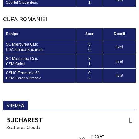
Sportul Studentesc
1
CUPA ROMANIEI
Echipe
Scor
Detalii
SC Miercurea Ciuc
5
live!
CSA Steaua Bucuresti
0
SC Miercurea Ciuc
8
live!
CSM Galati
1
CSHC Fenestela 68
0
live!
CSM Corona Brasov
2
VREMEA
BUCHAREST
Scattered Clouds
°
33.9