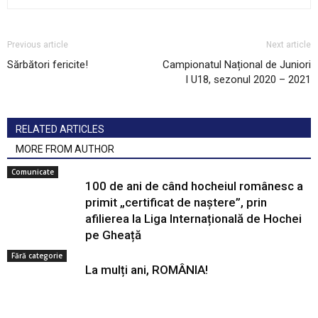
Previous article
Next article
Sărbători fericite!
Campionatul Național de Juniori
I U18, sezonul 2020 – 2021
RELATED ARTICLES
MORE FROM AUTHOR
Comunicate
100 de ani de când hocheiul românesc a
primit „certificat de naștere”, prin
afilierea la Liga Internațională de Hochei
pe Gheață
Fără categorie
La mulți ani, ROMÂNIA!