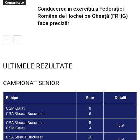
Comunicate
Conducerea în exercițiu a Federației
Române de Hochei pe Gheață (FRHG)
face precizări
ULTIMELE REZULTATE
CAMPIONAT SENIORI
Echipe
Scor
Detalii
CSM Galati
9
CSA Steaua Bucuresti
6
CSA Steaua Bucuresti
5
live!
CSM Galati
4
CSA Steaua Bucuresti
10
live!