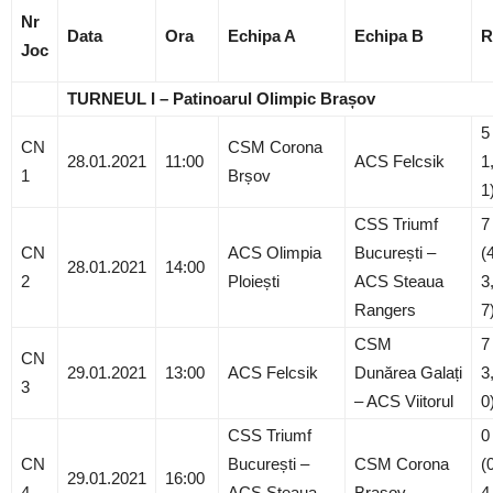
Nr
Data
Ora
Echipa A
Echipa B
R
Joc
TURNEUL I – Patinoarul Olimpic Brașov
5
CN
CSM Corona
28.01.2021
11:00
ACS Felcsik
1
1
Brșov
1
CSS Triumf
7
CN
ACS Olimpia
București –
(
28.01.2021
14:00
2
Ploiești
ACS Steaua
3
Rangers
7
CSM
7
CN
29.01.2021
13:00
ACS Felcsik
Dunărea Galați
3
3
– ACS Viitorul
0
CSS Triumf
0
CN
București –
CSM Corona
(
29.01.2021
16:00
4
ACS Steaua
Brașov
4