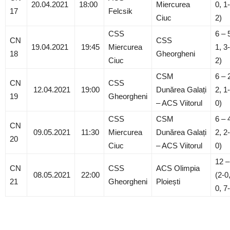
20.04.2021
18:00
Miercurea
0, 1-
17
Felcsik
Ciuc
2)
CSS
6 – 
CN
CSS
19.04.2021
19:45
Miercurea
1, 3-
18
Gheorgheni
Ciuc
2)
CSM
6 – 
CN
CSS
12.04.2021
19:00
Dunărea Galați
2, 1-
19
Gheorgheni
– ACS Viitorul
0)
CSS
CSM
6 – 
CN
09.05.2021
11:30
Miercurea
Dunărea Galați
2, 2-
20
Ciuc
– ACS Viitorul
0)
12 –
CN
CSS
ACS Olimpia
08.05.2021
22:00
(2-0
21
Gheorgheni
Ploiești
0, 7