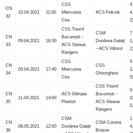
CSS
4
CN
10.04.2021
11:50
Miercurea
ACS Felcsik
4
32
Ciuc
2
CSS Triumf
CSM
7
CN
București –
09.04.2021
16:30
Dunărea Galați
1
33
ACS Steaua
– ACS Viitorul
1
Rangers
CSS
5
CN
CSS
09.04.2021
17:40
Miercurea
2
34
Gheorgheni
Ciuc
0
CSS Triumf
0
CN
ACS Olimpia
București –
11.04.2021
14:00
(
35
Ploiești
ACS Steaua
5
Rangers
CSM
1
CN
CSM Corona
08.05.2021
12:00
Dunărea Galați
4
36
Brașov