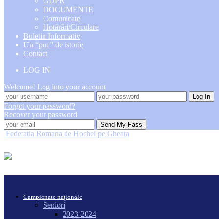
GDPR
DOCUMENTE
Comunicate
Hotărâri/Circulare
Buletin Informativ
Un “puc” de istorie
Contact
LOG IN
Welcome! Log into your account
Forgot your password?
Recover your password
Federatia Romana de Hochei pe Gheata
Campionate naționale
Seniori
2023-2024