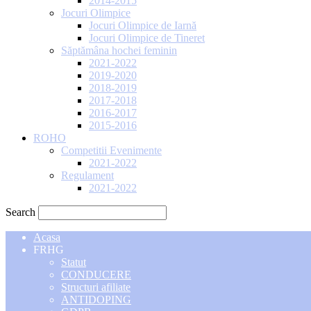
2014-2015
Jocuri Olimpice
Jocuri Olimpice de Iarnă
Jocuri Olimpice de Tineret
Săptămâna hochei feminin
2021-2022
2019-2020
2018-2019
2017-2018
2016-2017
2015-2016
ROHO
Competitii Evenimente
2021-2022
Regulament
2021-2022
Search
Acasa
FRHG
Statut
CONDUCERE
Structuri afiliate
ANTIDOPING