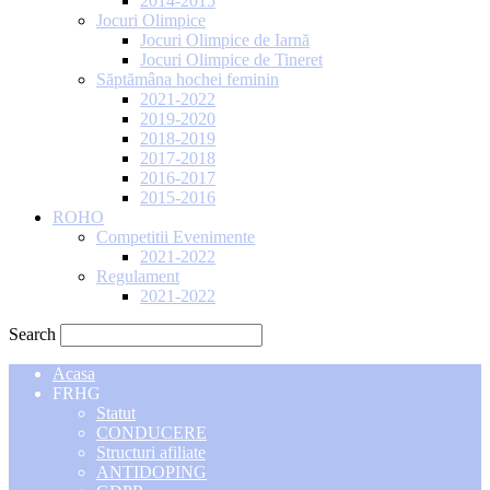
2014-2015
Jocuri Olimpice
Jocuri Olimpice de Iarnă
Jocuri Olimpice de Tineret
Săptămâna hochei feminin
2021-2022
2019-2020
2018-2019
2017-2018
2016-2017
2015-2016
ROHO
Competitii Evenimente
2021-2022
Regulament
2021-2022
Search
Acasa
FRHG
Statut
CONDUCERE
Structuri afiliate
ANTIDOPING