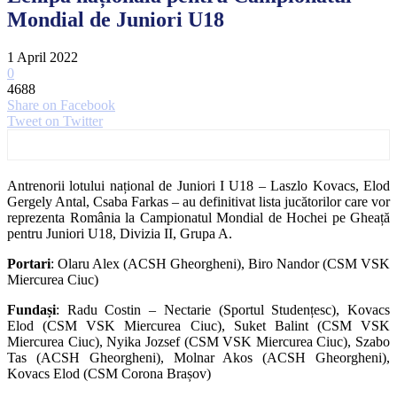
Mondial de Juniori U18
1 April 2022
0
4688
Share on Facebook
Tweet on Twitter
Antrenorii lotului național de Juniori I U18 – Laszlo Kovacs, Elod
Gergely Antal, Csaba Farkas – au definitivat lista jucătorilor care vor
reprezenta România la Campionatul Mondial de Hochei pe Gheață
pentru Juniori U18, Divizia II, Grupa A.
Portari
: Olaru Alex (ACSH Gheorgheni), Biro Nandor (CSM VSK
Miercurea Ciuc)
Fundași
: Radu Costin – Nectarie (Sportul Studențesc), Kovacs
Elod (CSM VSK Miercurea Ciuc), Suket Balint (CSM VSK
Miercurea Ciuc), Nyika Jozsef (CSM VSK Miercurea Ciuc), Szabo
Tas (ACSH Gheorgheni), Molnar Akos (ACSH Gheorgheni),
Kovacs Elod (CSM Corona Brașov)