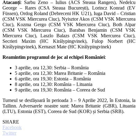
Atacanți
: Sarbu Zeno – Iulius (ACS Steaua Rangers), Nedelcu
George – Rares (CSA Steaua București), Lorincz Konrad (EV
Füssen), Ordog Roland (Debreceni HK U21), Iuga David – Cristian
(CSM VSK Miercurea Ciuc), Nyisztor Akos (CSM VSK Miercurea
Ciuc), Kozma Gergo (CSM VSK Miercurea Ciuc), Both Alpar
(CSM VSK Miercurea Ciuc), Barabas Benjamin (CSM VSK
Miercurea Ciuc), Laszlo Balazs (CSM VSK Miercurea Ciuc),
Secrieri Maxim (HC Királypingvinek), Fulop Norbert (HC
Királypingvinek), Kernaszt Mate (HC Királypingvinek)
Reamintim programul de joc al echipei României
:
3 aprilie, ora 12,30: Serbia – România
5 aprilie, ora 12,30: Marea Britanie – România
6 aprilie, ora 19,30: Estonia – România
8 aprilie, ora 12,30: România – Lituania
9 aprilie, ora 19,30: România – Coreea de Sud
Turneul se desfășoară în perioada 3 – 9 Aprilie 2022, în Estonia, la
Tallinn. Adversarele noastre sunt: Marea Britanie (GBR), Lituania
(LTU), Estonia (EST), Coreea de Sud (KOR) și Serbia (SRB).
SHARE
Facebook
Twitter