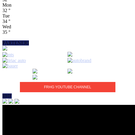
Mon
32
°
Tue
34
°
Wed
35
°
PARTENERI
FRHG YOUTUBE CHANNEL
IIHF