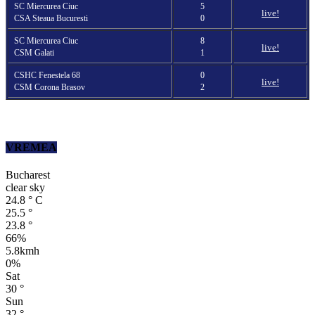
SC Miercurea Ciuc
5
live!
CSA Steaua Bucuresti
0
SC Miercurea Ciuc
8
live!
CSM Galati
1
CSHC Fenestela 68
0
live!
CSM Corona Brasov
2
VREMEA
Bucharest
clear sky
24.8
°
C
25.5
°
23.8
°
66%
5.8kmh
0%
Sat
30
°
Sun
32
°