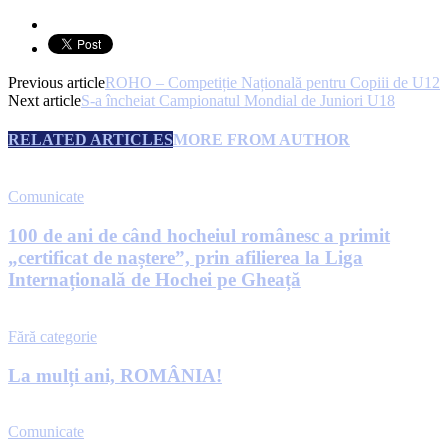
Previous article
ROHO – Competiție Națională pentru Copiii de U12
Next article
S-a încheiat Campionatul Mondial de Juniori U18
RELATED ARTICLES
MORE FROM AUTHOR
Comunicate
100 de ani de când hocheiul românesc a primit
„certificat de naștere”, prin afilierea la Liga
Internațională de Hochei pe Gheață
Fără categorie
La mulți ani, ROMÂNIA!
Comunicate