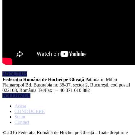
ABOUT US
Federaţia Română de Hochei pe Gheaţă
Patinoarul Mihai
Flamaropol Bd. Basarabia nr. 35-37, sector 2, Bucureşti, cod postal
022103, România Tel/Fax : + 40 371 610 882
FOLLOW US
Acasa
CONDUCERE
Statut
Contact
© 2016 Federaţia Română de Hochei pe Gheaţă - Toate drepturile