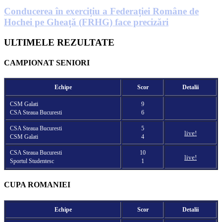
Conducerea în exercițiu a Federației Române de
Hochei pe Gheață (FRHG) face precizări
ULTIMELE REZULTATE
CAMPIONAT SENIORI
Echipe
Scor
Detalii
CSM Galati
9
CSA Steaua Bucuresti
6
CSA Steaua Bucuresti
5
live!
CSM Galati
4
CSA Steaua Bucuresti
10
live!
Sportul Studentesc
1
CUPA ROMANIEI
Echipe
Scor
Detalii