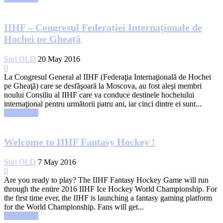
IIHF – Congresul Federaţiei Internaţionale de
Hochei pe Gheaţă
Stiri OLD
20 May 2016
0
La Congresul General al IIHF (Federaţia Internaţională de Hochei
pe Gheaţă) care se desfăşoară la Moscova, au fost aleşi membri
noului Consiliu al IIHF care va conduce destinele hocheiului
internaţional pentru următorii patru ani, iar cinci dintre ei sunt...
Read more
Welcome to IIHF Fantasy Hockey !
Stiri OLD
7 May 2016
0
Are you ready to play? The IIHF Fantasy Hockey Game will run
through the entire 2016 IIHF Ice Hockey World Championship. For
the first time ever, the IIHF is launching a fantasy gaming platform
for the World Championship. Fans will get...
Read more