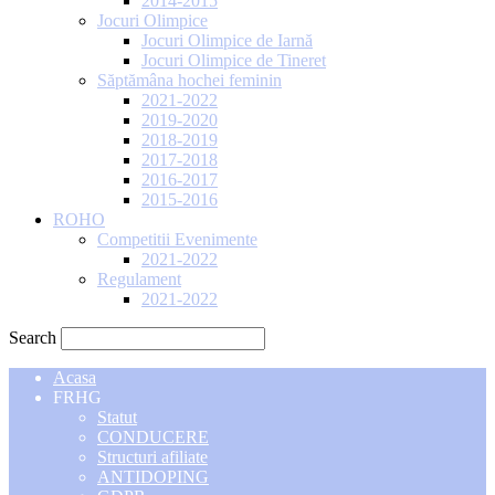
2014-2015
Jocuri Olimpice
Jocuri Olimpice de Iarnă
Jocuri Olimpice de Tineret
Săptămâna hochei feminin
2021-2022
2019-2020
2018-2019
2017-2018
2016-2017
2015-2016
ROHO
Competitii Evenimente
2021-2022
Regulament
2021-2022
Search
Acasa
FRHG
Statut
CONDUCERE
Structuri afiliate
ANTIDOPING