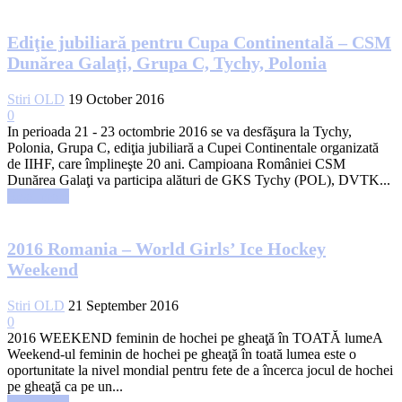
Ediţie jubiliară pentru Cupa Continentală – CSM
Dunărea Galaţi, Grupa C, Tychy, Polonia
Stiri OLD
19 October 2016
0
In perioada 21 - 23 octombrie 2016 se va desfăşura la Tychy,
Polonia, Grupa C, ediţia jubiliară a Cupei Continentale organizată
de IIHF, care împlineşte 20 ani. Campioana României CSM
Dunărea Galaţi va participa alături de GKS Tychy (POL), DVTK...
Read more
2016 Romania – World Girls’ Ice Hockey
Weekend
Stiri OLD
21 September 2016
0
2016 WEEKEND feminin de hochei pe gheaţă în TOATĂ lumeA
Weekend-ul feminin de hochei pe gheaţă în toată lumea este o
oportunitate la nivel mondial pentru fete de a încerca jocul de hochei
pe gheaţă ca pe un...