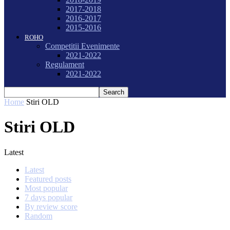
2017-2018
2016-2017
2015-2016
ROHO
Competitii Evenimente
2021-2022
Regulament
2021-2022
Home
Stiri OLD
Stiri OLD
Latest
Latest
Featured posts
Most popular
7 days popular
By review score
Random