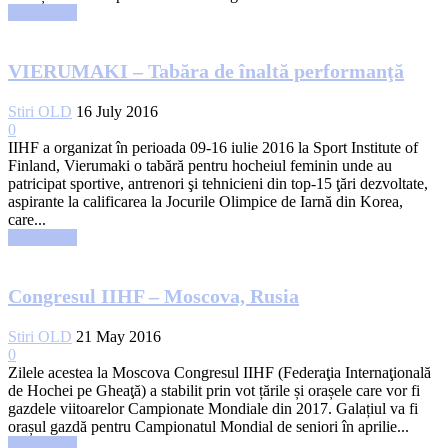
Read more
VIERUMAKI – Tabăra de înaltă performanţă
Stiri OLD
16 July 2016
0
IIHF a organizat în perioada 09-16 iulie 2016 la Sport Institute of
Finland, Vierumaki o tabără pentru hocheiul feminin unde au
patricipat sportive, antrenori şi tehnicieni din top-15 ţări dezvoltate,
aspirante la calificarea la Jocurile Olimpice de Iarnă din Korea,
care...
Read more
Congresul IIHF – Moscova, Rusia
Stiri OLD
21 May 2016
0
Zilele acestea la Moscova Congresul IIHF (Federaţia Internaţională
de Hochei pe Gheaţă) a stabilit prin vot țările și orașele care vor fi
gazdele viitoarelor Campionate Mondiale din 2017. Galațiul va fi
orașul gazdă pentru Campionatul Mondial de seniori în aprilie...
Read more