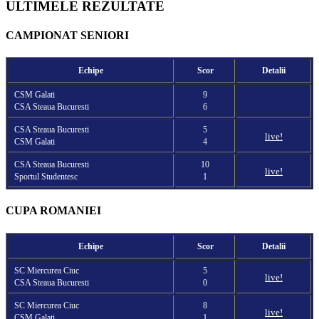
ULTIMELE REZULTATE
CAMPIONAT SENIORI
Echipe
Scor
Detalii
CSM Galati
9
CSA Steaua Bucuresti
6
CSA Steaua Bucuresti
5
live!
CSM Galati
4
CSA Steaua Bucuresti
10
live!
Sportul Studentesc
1
CUPA ROMANIEI
Echipe
Scor
Detalii
SC Miercurea Ciuc
5
live!
CSA Steaua Bucuresti
0
SC Miercurea Ciuc
8
live!
CSM Galati
1