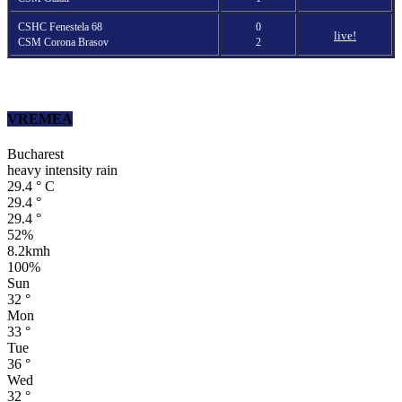
CSHC Fenestela 68
0
live!
CSM Corona Brasov
2
VREMEA
Bucharest
heavy intensity rain
29.4
°
C
29.4
°
29.4
°
52%
8.2kmh
100%
Sun
32
°
Mon
33
°
Tue
36
°
Wed
32
°