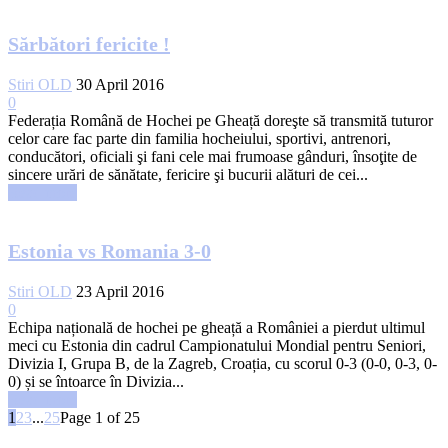
Sărbători fericite !
Stiri OLD
30 April 2016
0
Federația Română de Hochei pe Gheață doreşte să transmită tuturor
celor care fac parte din familia hocheiului, sportivi, antrenori,
conducători, oficiali şi fani cele mai frumoase gânduri, însoţite de
sincere urări de sănătate, fericire şi bucurii alături de cei...
Read more
Estonia vs Romania 3-0
Stiri OLD
23 April 2016
0
Echipa națională de hochei pe gheață a României a pierdut ultimul
meci cu Estonia din cadrul Campionatului Mondial pentru Seniori,
Divizia I, Grupa B, de la Zagreb, Croația, cu scorul 0-3 (0-0, 0-3, 0-
0) și se întoarce în Divizia...
Read more
1
2
3
...
25
Page 1 of 25