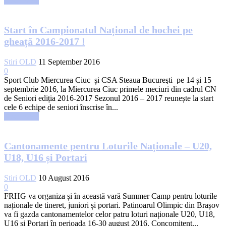
Read more
Start în Campionatul Național de hochei pe
gheață 2016-2017 !
Stiri OLD
11 September 2016
0
Sport Club Miercurea Ciuc și CSA Steaua Bucureşti pe 14 și 15
septembrie 2016, la Miercurea Ciuc primele meciuri din cadrul CN
de Seniori ediția 2016-2017 Sezonul 2016 – 2017 reunește la start
cele 6 echipe de seniori înscrise în...
Read more
Cantonamente pentru Loturile Naționale – U20,
U18, U16 și Portari
Stiri OLD
10 August 2016
0
FRHG va organiza și în această vară Summer Camp pentru loturile
naționale de tineret, juniori și portari. Patinoarul Olimpic din Brașov
va fi gazda cantonamentelor celor patru loturi naționale U20, U18,
U16 și Portari în perioada 16-30 august 2016. Concomitent...