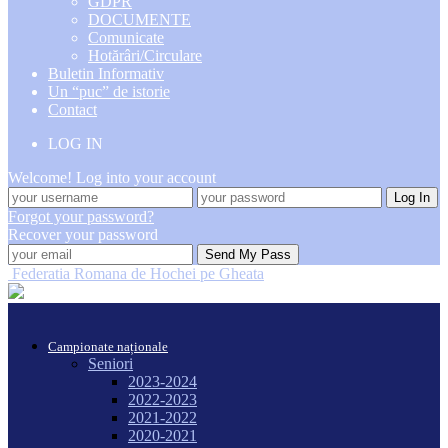
GDPR
DOCUMENTE
Comunicate
Hotărâri/Circulare
Buletin Informativ
Un “puc” de istorie
Contact
LOG IN
Welcome! Log into your account
Forgot your password?
Recover your password
Federatia Romana de Hochei pe Gheata
Campionate naționale
Seniori
2023-2024
2022-2023
2021-2022
2020-2021