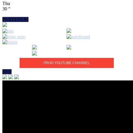
Thu
30
°
PARTENERI
FRHG YOUTUBE CHANNEL
IIHF