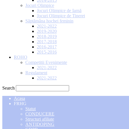
2014-2015
Jocuri Olimpice
Jocuri Olimpice de Iarnă
Jocuri Olimpice de Tineret
Săptămâna hochei feminin
2021-2022
2019-2020
2018-2019
2017-2018
2016-2017
2015-2016
ROHO
Competitii Evenimente
2021-2022
Regulament
2021-2022
Search
Acasa
FRHG
Statut
CONDUCERE
Structuri afiliate
ANTIDOPING