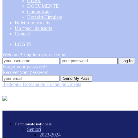
GDPR
DOCUMENTE
Comunicate
Hotărâri/Circulare
Buletin Informativ
Un “puc” de istorie
Contact
LOG IN
Welcome! Log into your account
Forgot your password?
Recover your password
Federatia Romana de Hochei pe Gheata
Campionate naționale
Seniori
2023-2024