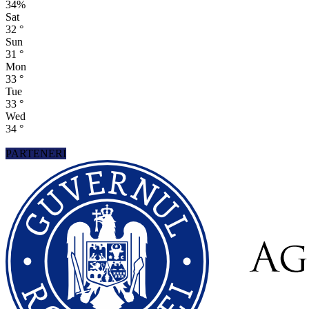
34%
Sat
32
°
Sun
31
°
Mon
33
°
Tue
33
°
Wed
34
°
PARTENERI