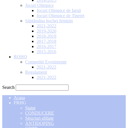
2014-2015
Jocuri Olimpice
Jocuri Olimpice de Iarnă
Jocuri Olimpice de Tineret
Săptămâna hochei feminin
2021-2022
2019-2020
2018-2019
2017-2018
2016-2017
2015-2016
ROHO
Competitii Evenimente
2021-2022
Regulament
2021-2022
Search
Acasa
FRHG
Statut
CONDUCERE
Structuri afiliate
ANTIDOPING