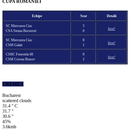
CUPA ROMANIEI
Echipe
Scor
Detalii
SC Miercurea Ciuc
5
live!
CSA Steaua Bucuresti
0
SC Miercurea Ciuc
8
live!
CSM Galati
1
CSHC Fenestela 68
0
live!
CSM Corona Brasov
2
VREMEA
Bucharest
scattered clouds
31.4
°
C
31.7
°
30.6
°
45%
3.6kmh