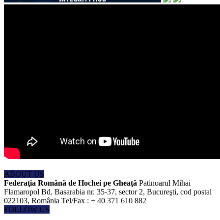
ABOUT US
Federaţia Română de Hochei pe Gheaţă
Patinoarul Mihai
Flamaropol Bd. Basarabia nr. 35-37, sector 2, Bucureşti, cod postal
022103, România Tel/Fax : + 40 371 610 882
FOLLOW US