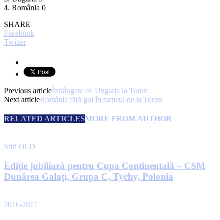
4. România 0
SHARE
Facebook
Twitter
Previous article
Înfrângere cu Ungaria la Torun
Next article
România fără gol în turneul de la Torun
RELATED ARTICLES
MORE FROM AUTHOR
Stiri OLD
Ediţie jubiliară pentru Cupa Continentală – CSM
Dunărea Galaţi, Grupa C, Tychy, Polonia
2016-2017