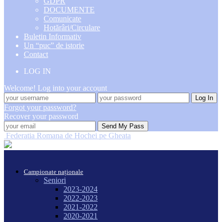
GDPR
DOCUMENTE
Comunicate
Hotărâri/Circulare
Buletin Informativ
Un “puc” de istorie
Contact
LOG IN
Welcome! Log into your account
Forgot your password?
Recover your password
Federatia Romana de Hochei pe Gheata
Campionate naționale
Seniori
2023-2024
2022-2023
2021-2022
2020-2021