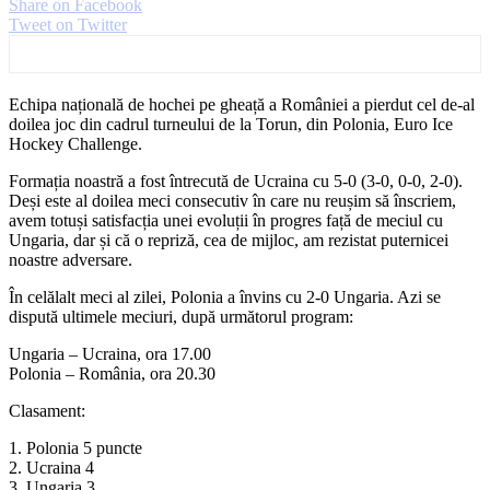
Share on Facebook
Tweet on Twitter
Echipa națională de hochei pe gheață a României a pierdut cel de-al
doilea joc din cadrul turneului de la Torun, din Polonia, Euro Ice
Hockey Challenge.
Formația noastră a fost întrecută de Ucraina cu 5-0 (3-0, 0-0, 2-0).
Deși este al doilea meci consecutiv în care nu reușim să înscriem,
avem totuși satisfacția unei evoluții în progres față de meciul cu
Ungaria, dar și că o repriză, cea de mijloc, am rezistat puternicei
noastre adversare.
În celălalt meci al zilei, Polonia a învins cu 2-0 Ungaria. Azi se
dispută ultimele meciuri, după următorul program:
Ungaria – Ucraina, ora 17.00
Polonia – România, ora 20.30
Clasament:
1. Polonia 5 puncte
2. Ucraina 4
3. Ungaria 3