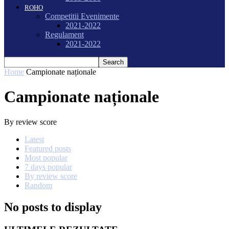
ROHO
Competitii Evenimente
2021-2022
Regulament
2021-2022
Home
Campionate naționale
Campionate naționale
By review score
Latest
Featured posts
Most popular
7 days popular
By review score
Random
No posts to display