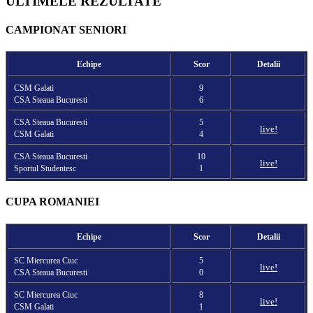
ULTIMELE REZULTATE
CAMPIONAT SENIORI
Echipe
Scor
Detalii
CSM Galati
9
CSA Steaua Bucuresti
6
CSA Steaua Bucuresti
5
live!
CSM Galati
4
CSA Steaua Bucuresti
10
live!
Sportul Studentesc
1
CUPA ROMANIEI
Echipe
Scor
Detalii
SC Miercurea Ciuc
5
live!
CSA Steaua Bucuresti
0
SC Miercurea Ciuc
8
live!
CSM Galati
1