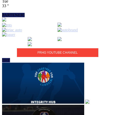
Tue
33
°
PARTENERI
FRHG YOUTUBE CHANNEL
IIHF