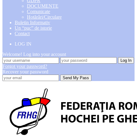
GDPR
DOCUMENTE
Comunicate
Hotărâri/Circulare
Buletin Informativ
Un “puc” de istorie
Contact
LOG IN
Welcome! Log into your account
Forgot your password?
Recover your password