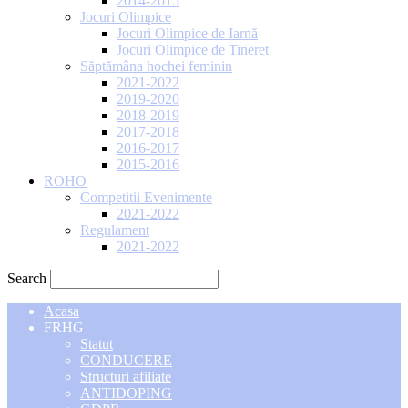
2014-2015
Jocuri Olimpice
Jocuri Olimpice de Iarnă
Jocuri Olimpice de Tineret
Săptămâna hochei feminin
2021-2022
2019-2020
2018-2019
2017-2018
2016-2017
2015-2016
ROHO
Competitii Evenimente
2021-2022
Regulament
2021-2022
Search
Acasa
FRHG
Statut
CONDUCERE
Structuri afiliate
ANTIDOPING