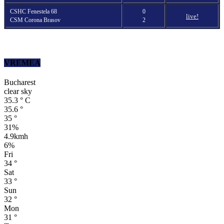
CSHC Fenestela 68
0
live!
CSM Corona Brasov
2
VREMEA
Bucharest
clear sky
35.3
°
C
35.6
°
35
°
31%
4.9kmh
6%
Fri
34
°
Sat
33
°
Sun
32
°
Mon
31
°