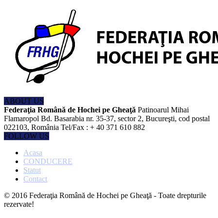
ABOUT US
Federaţia Română de Hochei pe Gheaţă
Patinoarul Mihai
Flamaropol Bd. Basarabia nr. 35-37, sector 2, Bucureşti, cod postal
022103, România Tel/Fax : + 40 371 610 882
FOLLOW US
Acasa
CONDUCERE
Statut
Contact
© 2016 Federaţia Română de Hochei pe Gheaţă - Toate drepturile
rezervate!