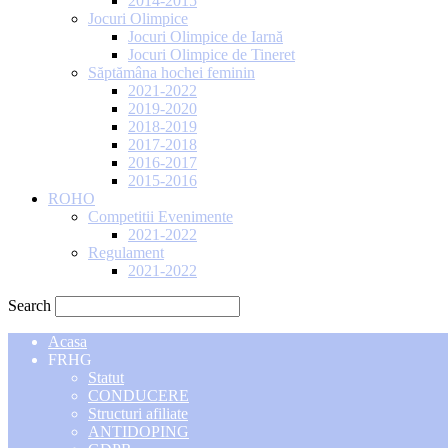
2014-2015
Jocuri Olimpice
Jocuri Olimpice de Iarnă
Jocuri Olimpice de Tineret
Săptămâna hochei feminin
2021-2022
2019-2020
2018-2019
2017-2018
2016-2017
2015-2016
ROHO
Competitii Evenimente
2021-2022
Regulament
2021-2022
Search
Acasa
FRHG
Statut
CONDUCERE
Structuri afiliate
ANTIDOPING