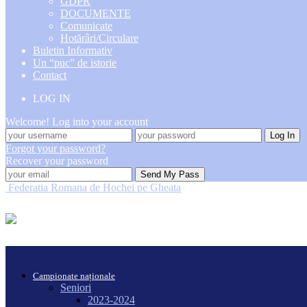
GDPR
DOCUMENTE
Comunicate
Hotărâri/Circulare
Buletin Informativ
Un “puc” de istorie
Contact
LOG IN
Welcome! Log into your account
Forgot your password?
Recover your password
Federatia Romana de Hochei pe Gheata
Campionate naționale
Seniori
2023-2024