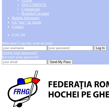
GDPR
DOCUMENTE
Comunicate
Hotărâri/Circulare
Buletin Informativ
Un “puc” de istorie
Contact
LOG IN
Welcome! Log into your account
Forgot your password?
Recover your password