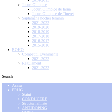
2014-2015
Jocuri Olimpice
Jocuri Olimpice de Iarnă
Jocuri Olimpice de Tineret
Săptămâna hochei feminin
2021-2022
2019-2020
2018-2019
2017-2018
2016-2017
2015-2016
ROHO
Competitii Evenimente
2021-2022
Regulament
2021-2022
Search
Acasa
FRHG
Statut
CONDUCERE
Structuri afiliate
ANTIDOPING