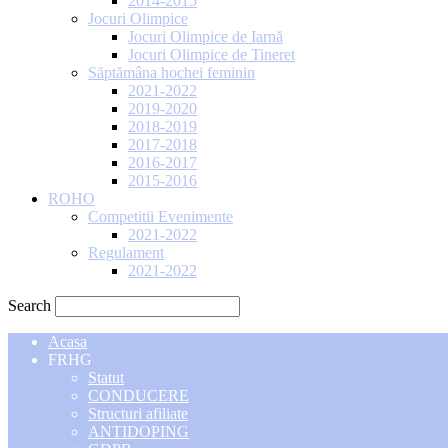
2014-2015
Jocuri Olimpice
Jocuri Olimpice de Iarnă
Jocuri Olimpice de Tineret
Săptămâna hochei feminin
2021-2022
2019-2020
2018-2019
2017-2018
2016-2017
2015-2016
ROHO
Competitii Evenimente
2021-2022
Regulament
2021-2022
Search
Acasa
FRHG
Statut
CONDUCERE
Structuri afiliate
ANTIDOPING