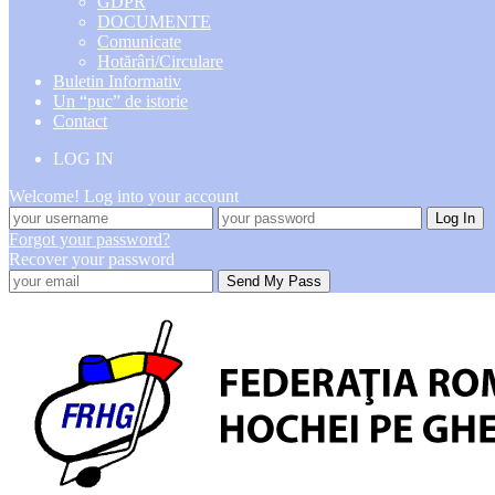
GDPR
DOCUMENTE
Comunicate
Hotărâri/Circulare
Buletin Informativ
Un “puc” de istorie
Contact
LOG IN
Welcome! Log into your account
Forgot your password?
Recover your password