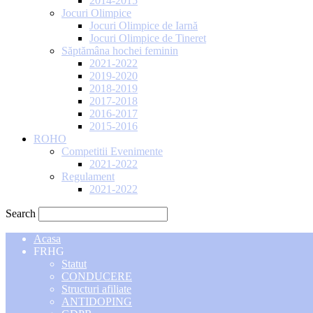
2014-2015
Jocuri Olimpice
Jocuri Olimpice de Iarnă
Jocuri Olimpice de Tineret
Săptămâna hochei feminin
2021-2022
2019-2020
2018-2019
2017-2018
2016-2017
2015-2016
ROHO
Competitii Evenimente
2021-2022
Regulament
2021-2022
Search
Acasa
FRHG
Statut
CONDUCERE
Structuri afiliate
ANTIDOPING