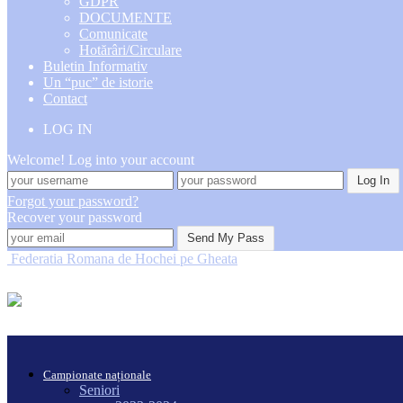
GDPR
DOCUMENTE
Comunicate
Hotărâri/Circulare
Buletin Informativ
Un “puc” de istorie
Contact
LOG IN
Welcome! Log into your account
Forgot your password?
Recover your password
Federatia Romana de Hochei pe Gheata
Campionate naționale
Seniori