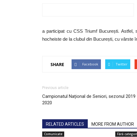
a participat cu CSS Triumf București. Astfel,
hocheiste de la clubul din București, cu vârste în
SHARE
Facebook
Twitter
Previous article
Campionatul Național de Seniori, sezonul 2019
2020
RELATED ARTICLES
MORE FROM AUTHOR
Comunicate
Fără categor