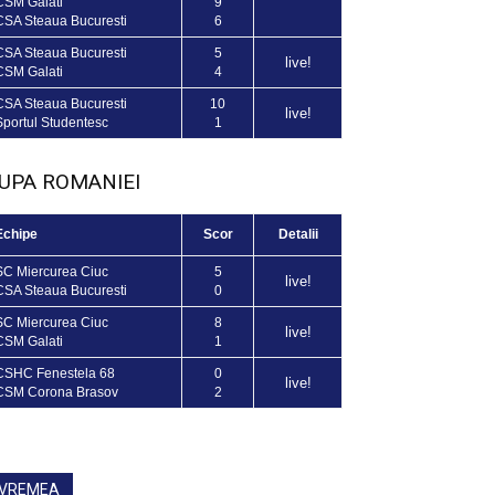
CSM Galati
9
CSA Steaua Bucuresti
6
CSA Steaua Bucuresti
5
live!
CSM Galati
4
CSA Steaua Bucuresti
10
live!
Sportul Studentesc
1
UPA ROMANIEI
Echipe
Scor
Detalii
SC Miercurea Ciuc
5
live!
CSA Steaua Bucuresti
0
SC Miercurea Ciuc
8
live!
CSM Galati
1
CSHC Fenestela 68
0
live!
CSM Corona Brasov
2
VREMEA