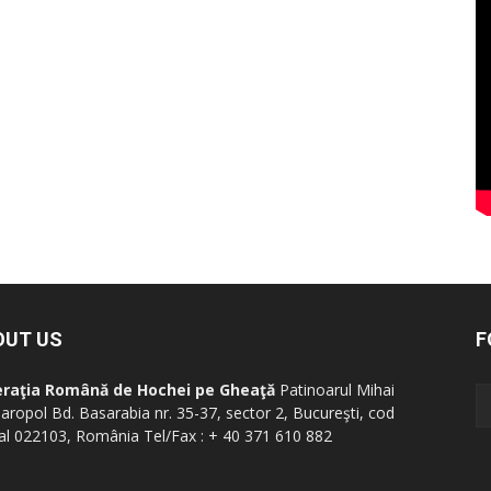
OUT US
F
eraţia Română de Hochei pe Gheaţă
Patinoarul Mihai
aropol Bd. Basarabia nr. 35-37, sector 2, Bucureşti, cod
al 022103, România Tel/Fax : + 40 371 610 882