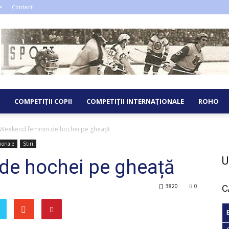
e
Contact
COMPETIȚII COPII
COMPETIȚII INTERNAȚIONALE
ROHO
Weekend feminin de hochei pe gheață
ionale
Stiri
U
de hochei pe gheață
3820
0
C