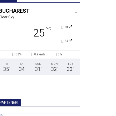
BUCHAREST
Clear Sky
°
26.2
°
C
25
°
24.9
62%
0.9kmh
0%
FRI
SAT
SUN
MON
TUE
35
°
34
°
31
°
32
°
33
°
PARTENERI