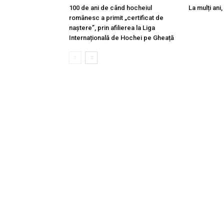
100 de ani de când hocheiul
La mulți an
românesc a primit „certificat de
naștere”, prin afilierea la Liga
Internațională de Hochei pe Gheață