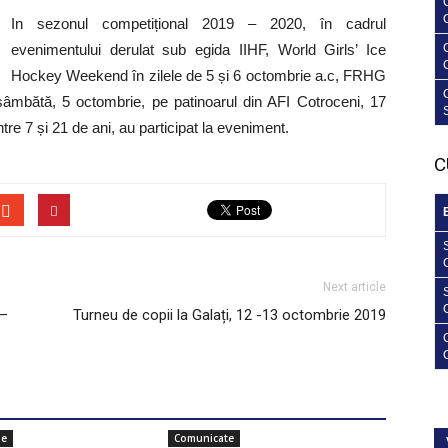
In sezonul competițional 2019 – 2020, în cadrul
evenimentului derulat sub egida IIHF, World Girls’ Ice
Hockey Weekend în zilele de 5 și 6 octombrie a.c, FRHG
 sâmbătă, 5 octombrie, pe patinoarul din AFI Cotroceni, 17
tre 7 și 21 de ani, au participat la eveniment.
C
Next article
 –
Turneu de copii la Galați, 12 -13 octombrie 2019
ie
Comunicate