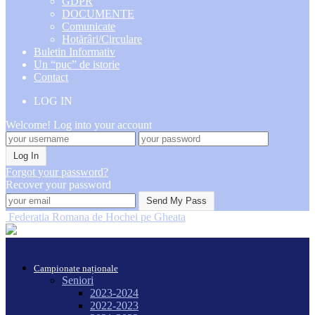
GDPR
DOCUMENTE
Comunicate
Hotărâri/Circulare
Buletin Informativ
Un “puc” de istorie
Contact
LOG IN
Welcome! Log into your account
Forgot your password?
Recover your password
Federatia Romana de Hochei pe Gheata
Campionate naționale
Seniori
2023-2024
2022-2023