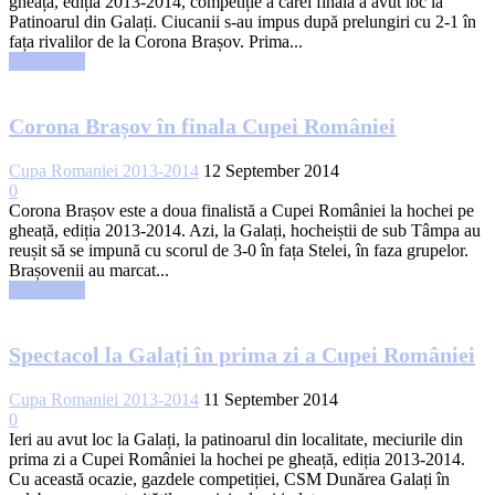
gheață, ediția 2013-2014, competiție a cărei finală a avut loc la
Patinoarul din Galați. Ciucanii s-au impus după prelungiri cu 2-1 în
fața rivalilor de la Corona Brașov. Prima...
Read more
Corona Brașov în finala Cupei României
Cupa Romaniei 2013-2014
12 September 2014
0
Corona Brașov este a doua finalistă a Cupei României la hochei pe
gheață, ediția 2013-2014. Azi, la Galați, hocheiștii de sub Tâmpa au
reușit să se impună cu scorul de 3-0 în fața Stelei, în faza grupelor.
Brașovenii au marcat...
Read more
Spectacol la Galați în prima zi a Cupei României
Cupa Romaniei 2013-2014
11 September 2014
0
Ieri au avut loc la Galați, la patinoarul din localitate, meciurile din
prima zi a Cupei României la hochei pe gheață, ediția 2013-2014.
Cu această ocazie, gazdele competiției, CSM Dunărea Galați în