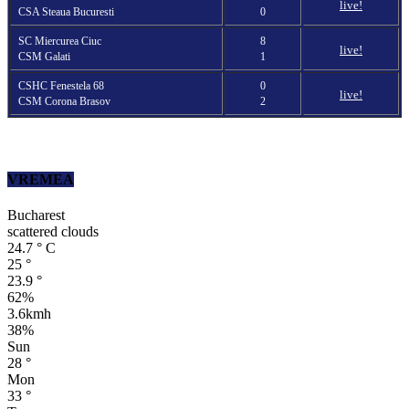
live!
CSA Steaua Bucuresti
0
SC Miercurea Ciuc
8
live!
CSM Galati
1
CSHC Fenestela 68
0
live!
CSM Corona Brasov
2
VREMEA
Bucharest
scattered clouds
24.7
°
C
25
°
23.9
°
62%
3.6kmh
38%
Sun
28
°
Mon
33
°