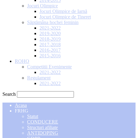
2014-2015
Jocuri Olimpice
Jocuri Olimpice de Iarnă
Jocuri Olimpice de Tineret
Săptămâna hochei feminin
2021-2022
2019-2020
2018-2019
2017-2018
2016-2017
2015-2016
ROHO
Competitii Evenimente
2021-2022
Regulament
2021-2022
Search
Acasa
FRHG
Statut
CONDUCERE
Structuri afiliate
ANTIDOPING