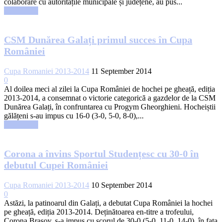
colaborare cu autoritățile municipale și județene, au pus...
Read more
CSM Dunărea Galați primul succes în Cupa
României
Cupa Romaniei 2013-2014
11 September 2014
0
Al doilea meci al zilei la Cupa României de hochei pe gheață, ediția
2013-2014, a consemnat o victorie categorică a gazdelor de la CSM
Dunărea Galați, în confruntarea cu Progym Gheorghieni. Hocheiștii
gălățeni s-au impus cu 16-0 (3-0, 5-0, 8-0),...
Read more
Corona a învins Sportul Studențesc cu 30-0 în
debutul Cupei României
Cupa Romaniei 2013-2014
10 September 2014
0
Astăzi, la patinoarul din Galați, a debutat Cupa României la hochei
pe gheață, ediția 2013-2014. Deținătoarea en-titre a trofeului,
Corona Brașov, s-a impus cu scorul de 30-0 (5-0, 11-0, 14-0), în fața