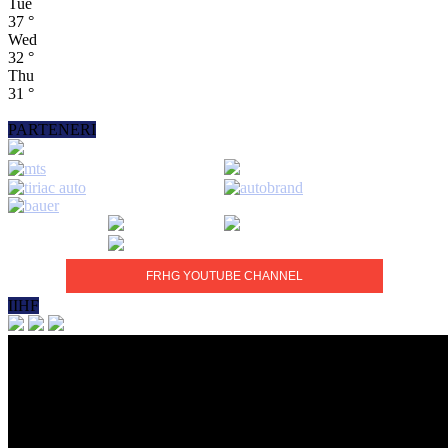
Tue
37
°
Wed
32
°
Thu
31
°
PARTENERI
FRHG YOUTUBE CHANNEL
IIHF