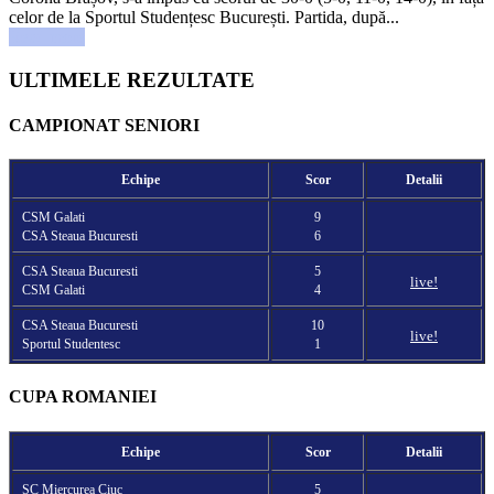
celor de la Sportul Studențesc București. Partida, după...
Read more
ULTIMELE REZULTATE
CAMPIONAT SENIORI
Echipe
Scor
Detalii
CSM Galati
9
CSA Steaua Bucuresti
6
CSA Steaua Bucuresti
5
live!
CSM Galati
4
CSA Steaua Bucuresti
10
live!
Sportul Studentesc
1
CUPA ROMANIEI
Echipe
Scor
Detalii
SC Miercurea Ciuc
5