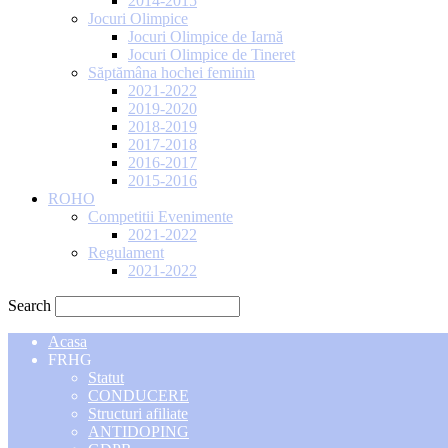
2014-2015
Jocuri Olimpice
Jocuri Olimpice de Iarnă
Jocuri Olimpice de Tineret
Săptămâna hochei feminin
2021-2022
2019-2020
2018-2019
2017-2018
2016-2017
2015-2016
ROHO
Competitii Evenimente
2021-2022
Regulament
2021-2022
Search
Acasa
FRHG
Statut
CONDUCERE
Structuri afiliate
ANTIDOPING