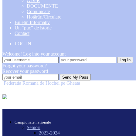
GDPR
DOCUMENTE
Comunicate
Hotărâri/Circulare
Buletin Informativ
Un “puc” de istorie
Contact
LOG IN
Welcome! Log into your account
Forgot your password?
Recover your password
Federatia Romana de Hochei pe Gheata
Campionate naționale
Seniori
2023-2024